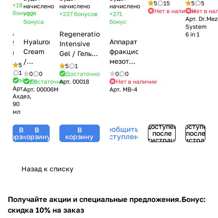
тела
System
5
15
5
5
+18
начислено
начислено
начислено
Dermaroller
6 in 1
Нет в наличии
Нет в на
бонусов
+92
+237
бонусов
+271
Арт.
Dr.Mez
Dr Mezo
(720
бонуса
бонус
System
с
игл,
Ахдез,
Regeneration
6 in 1
титановыми
1200
Hyaluronic
Аппарат
90
Intensive
позолоченными
игл,
Cream
фракционной
мл
Gel / Гель
микроиглами,
300
/
мезотерапии
заживляющий
5
5
1
540 игл
игл,
Увлажняющий
DermaPen
после
1
0
0
Достаточно
0
0
12
крем с
(Дермапен)
Много
Достаточно
Арт.
00018
Нет в наличии
агрессивных
игл)
Арт.
Арт.
00006M
Арт.
MB-4
гиалуроновой
Mesobox
процедур
Ахдез,
кислотой,
MB-4 со
«Интенсив-
90
Mesoforia
встроенным
регенерация»,
мл
(Мезофория)
аккумулятором
Mesoforia
Доступен
Доступен
Сообщить о
- 30 мл
В
В
В
(Мезофория)
после
после
поступлении
корзину
корзину
корзину
регистрации
регистрации
- 100 мл
Назад к списку
Получайте акции и специальные предложения.
Бонус:
скидка 10% на заказ