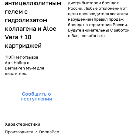
антицеллюлитным
дистрибьютором бренда в
России. Любые отклонения от
гелем с
цены производителя являются
гидролизатом
нарушением правил продаж
бренда на территории России.
коллагена и Aloe
Будьте внимательны! С заботой
Vera + 10
о Вас, mesoforia.ru
картриджей
0
Нет отзывов
Арт.
Набор с
DermaPen My-M для
лица и тела
Сообщить о
поступлении
Характеристики
Производитель
:
DermaPen