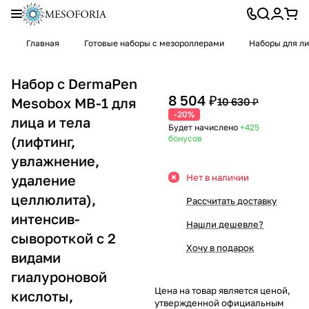
Главная
Готовые наборы с мезороллерами
Наборы для л
Набор с DermaPen
8 504 ₽
Mesobox MB-1 для
10 630 ₽
-20%
лица и тела
Будет начислено
+425
(лифтинг,
бонусов
увлажнение,
удаление
Нет в наличии
целлюлита),
Рассчитать доставку
интенсив-
Нашли дешевле?
сывороткой с 2
Хочу в подарок
видами
гиалуроновой
Цена на товар является ценой,
кислоты,
утвержденной официальным