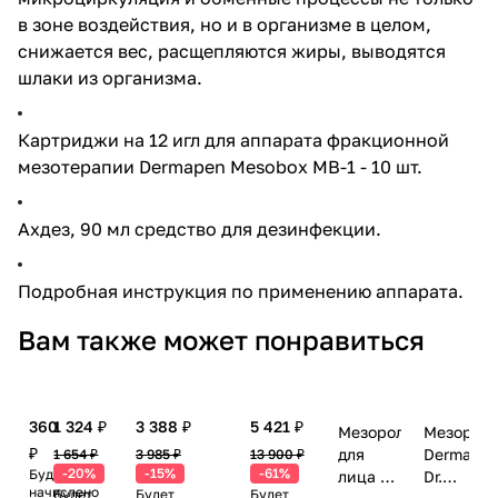
в зоне воздействия, но и в организме в целом,
снижается вес, расщепляются жиры, выводятся
шлаки из организма.​
Картриджи на 12 игл
для аппарата фракционной
мезотерапии Dermapen Mesobox MB-1 - 10 шт.
Ахдез
, 90 мл
средство для дезинфекции.
Подробная инструкция по применению аппарата.
Вам также может понравиться
360
1 324 ₽
3 388 ₽
5 421 ₽
Мезороллер
Мезорол
₽
для
Dermaroll
1 654 ₽
3 985 ₽
13 900 ₽
-20%
-15%
-61%
Будет
лица и
Dr.Mezo
начислено
Будет
Будет
Будет