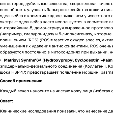
ситостерол, дубильные вещества, хлорогеновая кислот
способность улучшать барьерные свойства кожи и ниве
эдельвейса в косметике вдвое выше, чем у известног
экстракт эдельвейса часто используется в косметике 
интерлейкина-5, демонстрируя выраженное противовос
(например, гиалуронидазу и 5-липоксигеназу, которые
повышением [ROS] (ROS = reactive oxygen species, акт
уменьшения их удаления антиоксидантами. ROS очень 
образуются постоянно в митохондриях при дыхании, 
Matrixyl Synthe’6® (Hydroxypropyl Cyclodextrin –Palmi
эпидермально-дермального соединения (Коллаген I, Кол
шока HSP 47; предотвращает появление морщин, разгла
Способ применения:
Каждый вечер наносите на чистую кожу лица (избегая 
Совет:
Клинические исследования показали, что нанесение д