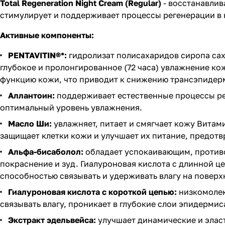
Total Regeneration Night Cream (Regular)
- восстанавлив
стимулирует и поддерживает процессы регенерации в 
Активные компоненты:
PENTAVITIN®*:
гидролизат полисахаридов сиропа сах
глубокое и пролонгированное (72 часа) увлажнение к
функцию кожи, что приводит к снижению трансэпидер
Аллантоин:
поддерживает естественные процессы ре
оптимальный уровень увлажнения.
Масло Ши:
увлажняет, питает и смягчает кожу Витам
защищает клетки кожи и улучшает их питание, предот
Альфа-бисаболол:
обладает успокаивающим, против
покраснение и зуд. Гиалуроновая кислота с длинной
способностью связывать и удерживать влагу на поверх
Гиалуроновая кислота с короткой цепью:
низкомолек
связывать влагу, проникает в глубокие слои эпидерми
Экстракт эдельвейса:
улучшает динамические и эласт