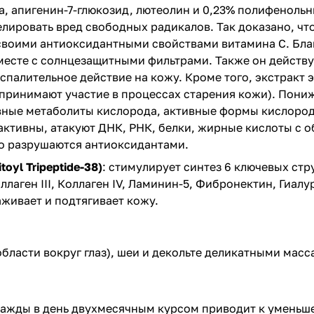
а, апигенин-7-глюкозид, лютеолин и 0,23% полифеноль
лировать вред свободных радикалов. Так доказано, чт
о своими антиоксидантными свойствами витамина С. Б
вместе с солнцезащитными фильтрами. Также он действ
палительное действие на кожу. Кроме того, экстракт 
 принимают участие в процессах старения кожи). Пониж
ивные метаболиты кислорода, активные формы кислорода
активны, атакуют ДНК, РНК, белки, жирные кислоты с 
но разрушаются антиоксидантами.
toyl Tripeptide-38)
: стимулирует синтез 6 ключевых ст
лаген III, Коллаген IV, Ламинин-5, Фибронектин, Гиалу
живает и подтягивает кожу.
области вокруг глаз), шеи и декольте деликатными ма
важды в день двухмесячным курсом приводит к уменьш