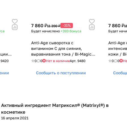
7 860 ₽
7 860 ₽
-31%
11 390 ₽
1
уса
Будет начислено
+393
бонуса
Будет нач
Anti-Age сыворотка с
Anti-Age
витамином С для сияния,
интенсив
ации
выравнивания тона / Bi-Magic
кожи / Bi
Repair,
VitaGlow C, Inspira Absolue,
Absolue, 
.
9420
0
0
Нет в наличии
Арт.
9480
0
0
Не
n
Janssen Cosmetics (Янсен
(Янсен ко
етика), 2
косметика), 2 x 20 мл
лении
Сообщить о поступлении
Сообщи
Активный ингредиент Матриксил® (Matrixyl®) в
Уход за лицом
косметике
16 апреля 2021