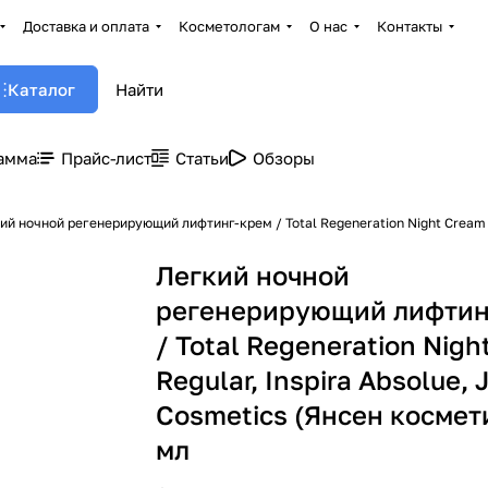
Доставка и оплата
Косметологам
О нас
Контакты
Каталог
амма
Прайс-лист
Статьи
Обзоры
ий ночной регенерирующий лифтинг-крем / Total Regeneration Night Cream R
Легкий ночной
регенерирующий лифтин
/ Total Regeneration Nig
Regular, Inspira Absolue,
Cosmetics (Янсен космети
мл