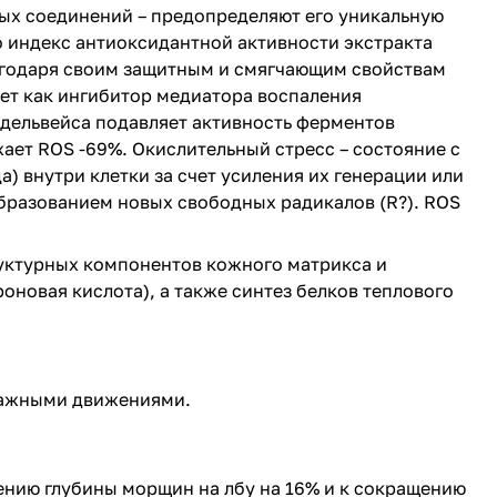
ных соединений – предопределяют его уникальную
о индекс антиоксидантной активности экстракта
лагодаря своим защитным и смягчающим свойствам
ует как ингибитор медиатора воспаления
эдельвейса подавляет активность ферментов
ает ROS -69%. Окислительный стресс – состояние с
) внутри клетки за счет усиления их генерации или
образованием новых свободных радикалов (R?). ROS
руктурных компонентов кожного матрикса и
роновая кислота), а также синтез белков теплового
ссажными движениями.
ению глубины морщин на лбу на 16% и к сокращению