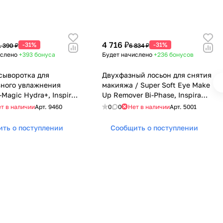
4 716 ₽
-31%
-31%
1 390 ₽
6 834 ₽
ислено
+393
бонуса
Будет начислено
+236
бонусов
 сыворотка для
Двухфазный лосьон для снятия
ного увлажнения
макияжа / Super Soft Eye Make
-Magic Hydra+, Inspira
Up Remover Bi-Phase, Inspira
Janssen Cosmetics
Absolue, Janssen Cosmetics
т в наличии
Арт.
9460
0
0
Нет в наличии
Арт.
5001
сметика), 2 x 20 мл
(Янсен косметика), 100 мл
ть о поступлении
Сообщить о поступлении