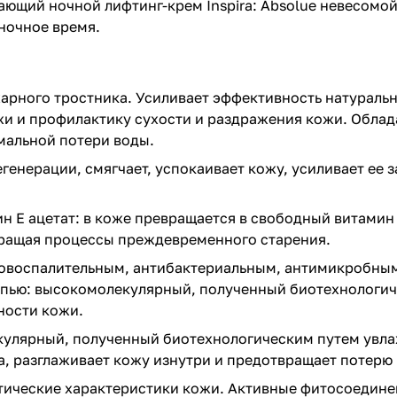
ающий ночной лифтинг-крем Inspira: Absolue невесом
ночное время.
арного тростника. Усиливает эффективность натураль
ожи и профилактику сухости и раздражения кожи. Обла
мальной потери воды.
генерации, смягчает, успокаивает кожу, усиливает ее
ин E ацетат: в коже превращается в свободный витами
вращая процессы преждевременного старения.
овоспалительным, антибактериальным, антимикробным
 цепью: высокомолекулярный, полученный биотехнолог
ности кожи.
улярный, полученный биотехнологическим путем увл
са, разглаживает кожу изнутри и предотвращает потер
ические характеристики кожи. Активные фитосоединени