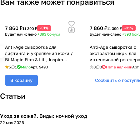
Вам также может понравиться
7 860 ₽
7 860 ₽
-31%
-31%
11 390 ₽
11 390 ₽
Будет начислено
+393
бонуса
Будет начислено
+393
бон
Anti-Age сыворотка для
Anti-Age сыворотка с
лифтинга и укрепления кожи /
экстрактом икры для
Bi-Magic Firm & Lift, Inspira
интенсивной регенер
Absolue, Janssen Cosmetics
кожи / Bi-Magic Caviar 
5
1
Мало
Арт.
9490
0
0
Нет в наличии
Арт
(Янсен косметика), 2 x 20 мл
Inspira Absolue, Jansse
Cosmetics (Янсен косм
В корзину
Сообщить о поступ
x 20 мл
Статьи
Уход за кожей. Виды: ночной уход
Уход за лицом
22 мая 2026