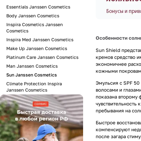
Essentials Janssen Cosmetics
Body Janssen Cosmetics
Inspira Cosmetics Janssen
Cosmetics
Особенности солн
Inspira Med Janssen Cosmetics
Make Up Janssen Cosmetics
Sun Shield предст
кремов средство и
Platinum Care Janssen Cosmetics
экономичнее расход
Man Janssen Cosmetics
кожными покровам
Sun Janssen Cosmetics
Эмульсия с SPF 50
Climate Protection Inspira
волосами и глазам
Janssen Cosmetics
показана второму ф
чувствительность к
пребывания на сол
Быстрое восстанов
компенсируют недо
после загара стим