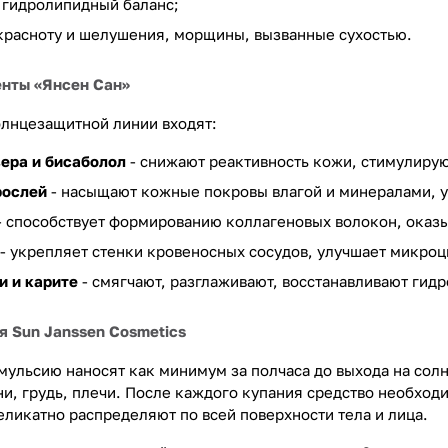
 гидролипидный баланс;
расноту и шелушения, морщины, вызванные сухостью.
нты «Янсен Сан»
солнцезащитной линии входят:
вера и бисаболол
- снижают реактивность кожи, стимулирую
рослей
- насыщают кожные покровы влагой и минералами, 
- способствует формированию коллагеновых волокон, оказы
- укрепляет стенки кровеносных сосудов, улучшает микроц
и и карите
- смягчают, разглаживают, восстанавливают ги
 Sun Janssen Cosmetics
ульсию наносят как минимум за полчаса до выхода на солнц
ни, грудь, плечи. После каждого купания средство необход
еликатно распределяют по всей поверхности тела и лица.