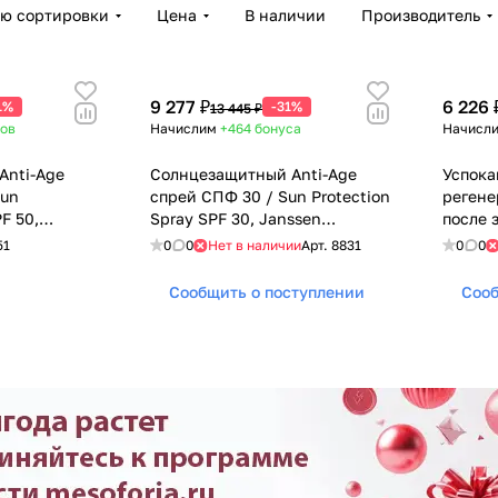
ию сортировки
Цена
В наличии
Производитель
9 277 ₽
6 226 
1%
-31%
13 445 ₽
ов
Начислим
+464
бонуса
Начисл
Anti-Age
Солнцезащитный Anti-Age
Успок
Sun
спрей СПФ 30 / Sun Protection
реген
PF 50,
Spray SPF 30, Janssen
после з
s (Янсен
Cosmetics (Янсен косметика),
Jansse
51
0
0
Нет в наличии
Арт.
8831
0
0
150 мл
космет
Сообщить о поступлении
Сооб