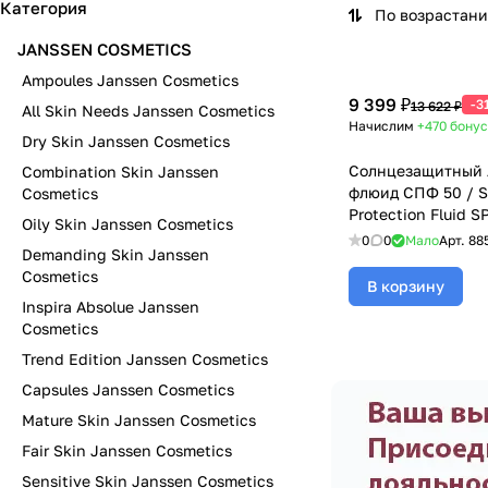
Категория
По возрастан
JANSSEN COSMETICS
Ampoules Janssen Cosmetics
9 399 ₽
-3
13 622 ₽
All Skin Needs Janssen Cosmetics
Начислим
+470
бонус
Dry Skin Janssen Cosmetics
Солнцезащитный 
Combination Skin Janssen
флюид СПФ 50 / 
Cosmetics
Protection Fluid S
Oily Skin Janssen Cosmetics
Janssen Cosmetic
0
0
Мало
Арт.
88
Demanding Skin Janssen
косметика), 75 мл
Cosmetics
В корзину
Inspira Absolue Janssen
Cosmetics
Trend Edition Janssen Cosmetics
Capsules Janssen Cosmetics
Mature Skin Janssen Cosmetics
Fair Skin Janssen Cosmetics
Sensitive Skin Janssen Cosmetics