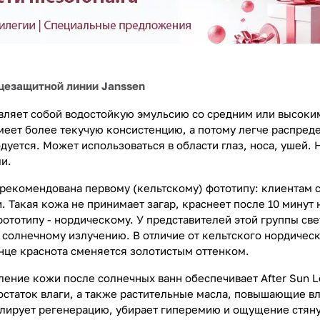
цезащитной линии Janssen
авляет собой водостойкую эмульсию со средним или высоки
меет более текучую консистенцию, а потому легче распреде
уется. Может использоваться в области глаз, носа, ушей. 
и.
 рекомендована первому (кельтскому) фототипу: клиентам с
и. Такая кожа не принимает загар, краснеет после 10 мину
ототипу - нордическому. У представителей этой группы све
 солнечному излучению. В отличие от кельтского нордическ
нце краснота сменяется золотистым оттенком.
ление кожи после солнечных ванн обеспечивает After Sun 
статок влаги, а также растительные масла, повышающие 
улирует регенерацию, убирает гиперемию и ощущение стяну