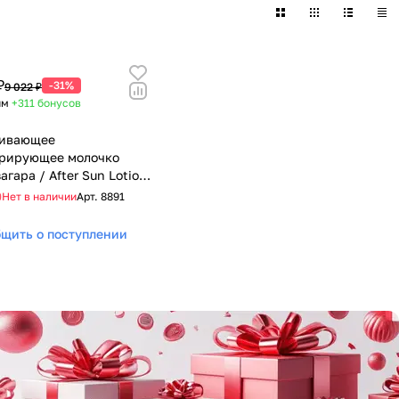
₽
-31%
9 022 ₽
им
+311
бонусов
аивающее
ерирующее молочко
агара / After Sun Lotion,
n Cosmetics (Янсен
Нет в наличии
Арт.
8891
ика), 150 мл
щить о поступлении