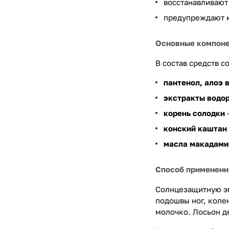
восстанавливают
предупреждают к
Основные компоне
В состав средств 
пантенол, алоэ 
экстракты водо
корень солодки
конский каштан
масла макадами
Способ применения
Солнцезащитную эм
подошвы ног, коле
молочко. Лосьон д