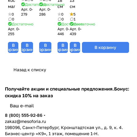
косметическая
18
13
Достаточно
Достаточно
малая
см
см
Арт.
0-
Арт.
0-
0
279
286
0
5
0
0
1
Достаточно
Достаточно
Достаточно
Арт.
0-
Арт.
0-
Арт.
0-
255
446
439
В
В
В
В
В
В корзину
корзину
корзину
корзину
корзину
корзину
Назад к списку
Получайте акции и специальные предложения.
Бонус:
скидка 10% на заказ
8 (800) 555-92-86
zakaz@mesoforia.ru
198096, Санкт-Петербург, Кронштадтская ул., д. 9, к. 4.
Бизнес-центр «К9», 1 этаж, помещение 1-Н.