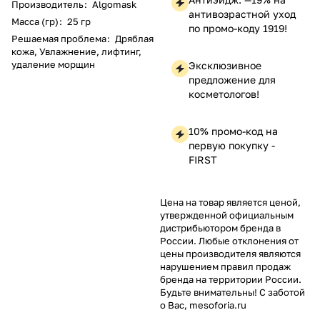
Производитель
:
Algomask
антивозрастной уход
Масса (гр)
:
25 гр
по промо-коду 1919!
Решаемая проблема
:
Дряблая
кожа, Увлажнение, лифтинг,
удаление морщин
Эксклюзивное
предложение для
косметологов!
10% промо-код на
первую покупку -
FIRST
Цена на товар является ценой,
утвержденной официальным
дистрибьютором бренда в
России. Любые отклонения от
цены производителя являются
нарушением правил продаж
бренда на территории России.
Будьте внимательны! С заботой
о Вас, mesoforia.ru