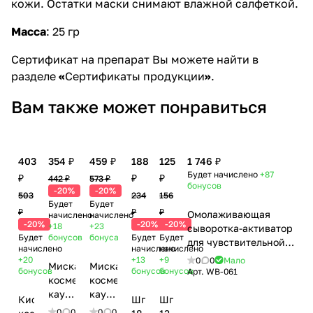
кожи. Остатки маски снимают влажной салфеткой.
Масса
: 25 гр
Сертификат на препарат Вы можете найти в
разделе
«
Сертификаты продукции
»
.
Вам также может понравиться
403
354 ₽
459 ₽
188
125
1 746 ₽
Будет начислено
+87
₽
₽
₽
442 ₽
573 ₽
бонусов
-20%
-20%
503
234
156
Будет
Будет
₽
₽
₽
Омолаживающая
начислено
начислено
-20%
-20%
-20%
+18
+23
сыворотка-активатор
Будет
бонусов
бонуса
Будет
Будет
для чувствительной
начислено
начислено
начислено
кожи / Activator
+20
+13
+9
0
0
Мало
Миска
Миска
Serum For Sensitive
бонусов
бонусов
бонусов
Арт.
WB-061
косметическая
косметическая
Skin, Woman's bliss,
каучуковая,
каучуковая,
460 мл
Кисть
Шпатель,
Шпатель,
11 см
13 см
0
0
0
0