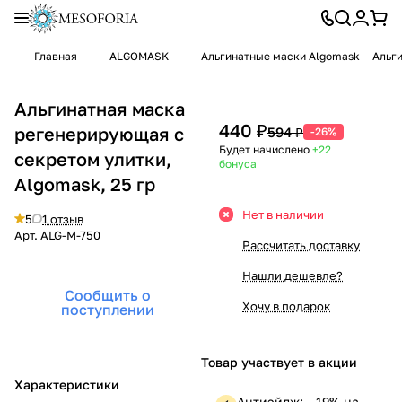
Главная
ALGOMASK
Альгинатные маски Algomask
Альги
Альгинатная маска
440 ₽
регенерирующая с
594 ₽
-26%
Будет начислено
+22
секретом улитки,
бонуса
Algomask, 25 гр
Нет в наличии
5
1 отзыв
Арт.
ALG-M-750
Рассчитать доставку
Нашли дешевле?
Сообщить о
Хочу в подарок
поступлении
Товар участвует в акции
Характеристики
Антиэйдж: —19% на