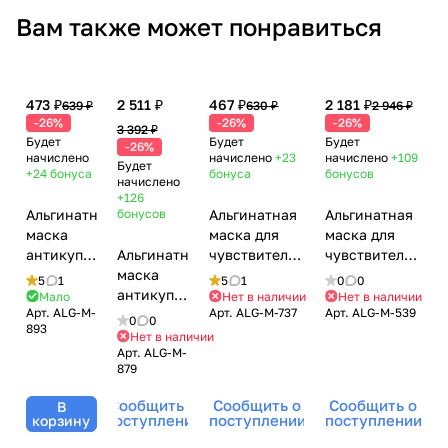
Вам также может понравиться
473 ₽
2 511 ₽
467 ₽
2 181 ₽
639 ₽
630 ₽
2 946 ₽
-26%
-26%
-26%
3 392 ₽
Будет
Будет
Будет
-26%
начислено
начислено
+23
начислено
+109
Будет
+24
бонуса
бонуса
бонусов
начислено
+126
Альгинатная
бонусов
Альгинатная
Альгинатная
маска
маска для
маска для
антикуперозная,
Альгинатная
чувствительной
чувствительной
25 гр
маска
кожи лица,
кожи лица,
5
1
5
1
0
0
Algomask
антикуперозная,
25 гр
200 гр
Мало
Нет в наличии
Нет в наличии
Арт.
ALG-M-
Арт.
ALG-M-737
Арт.
ALG-M-539
200 гр
Algomask
Algomask
0
0
893
Algomask
Нет в наличии
Арт.
ALG-M-
879
Сообщить о
Сообщить о
Сообщить о
В
поступлении
поступлении
поступлении
корзину