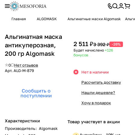
Главная
ALGOMASK
Альгинатные маски Algomask
Альги
Альгинатная маска
2 511 ₽
антикуперозная,
3 392 ₽
-26%
Будет начислено
+126
200 гр Algomask
бонусов
0
Нет отзывов
Арт.
ALG-M-879
Нет в наличии
Рассчитать доставку
Сообщить о
Нашли дешевле?
поступлении
Хочу в подарок
Характеристики
Товар участвует в акции
Производитель
:
Algomask
Антиэйдж: —19% на