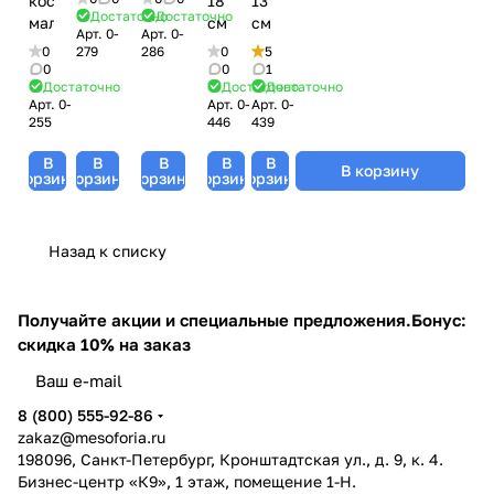
косметическая
18
13
Достаточно
Достаточно
малая
см
см
Арт.
0-
Арт.
0-
0
279
286
0
5
0
0
1
Достаточно
Достаточно
Достаточно
Арт.
0-
Арт.
0-
Арт.
0-
255
446
439
В
В
В
В
В
В корзину
корзину
корзину
корзину
корзину
корзину
Назад к списку
Получайте акции и специальные предложения.
Бонус:
скидка 10% на заказ
8 (800) 555-92-86
zakaz@mesoforia.ru
198096, Санкт-Петербург, Кронштадтская ул., д. 9, к. 4.
Бизнес-центр «К9», 1 этаж, помещение 1-Н.