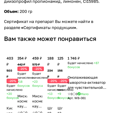
диизопрофил пропионамид, лимонен, Ci15985.
Объем:
200 гр
Сертификат на препарат Вы можете найти в
разделе
«
Сертификаты продукции
»
.
Вам также может понравиться
403
354 ₽
459 ₽
188
125
1 746 ₽
Будет начислено
+87
₽
₽
₽
442 ₽
573 ₽
бонусов
-20%
-20%
503
234
156
Будет
Будет
₽
₽
₽
Омолаживающая
начислено
начислено
-20%
-20%
-20%
+18
+23
сыворотка-активатор
Будет
бонусов
бонуса
Будет
Будет
для чувствительной
начислено
начислено
начислено
кожи / Activator
+20
+13
+9
0
0
Мало
Миска
Миска
Serum For Sensitive
бонусов
бонусов
бонусов
Арт.
WB-061
косметическая
косметическая
Skin, Woman's bliss,
каучуковая,
каучуковая,
460 мл
Кисть
Шпатель,
Шпатель,
11 см
13 см
0
0
0
0