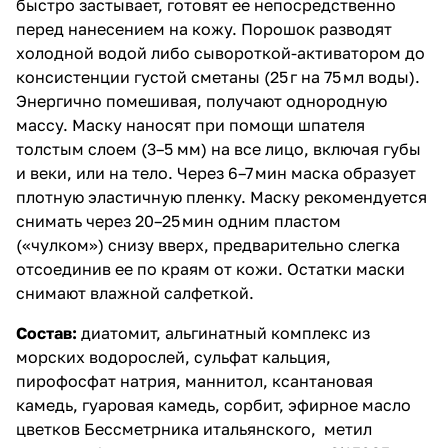
быстро застывает, готовят ее непосредственно
перед нанесением на кожу. Порошок разводят
холодной водой либо сывороткой-активатором до
консистенции густой сметаны (25 г на 75 мл воды).
Энергично помешивая, получают однородную
массу. Маску наносят при помощи шпателя
толстым слоем (3–5 мм) на все лицо, включая губы
и веки, или на тело. Через 6–7 мин маска образует
плотную эластичную пленку. Маску рекомендуется
снимать через 20–25 мин одним пластом
(«чулком») снизу вверх, предварительно слегка
отсоединив ее по краям от кожи. Остатки маски
снимают влажной салфеткой.
Состав:
диатомит, альгинатный комплекс из
морских водорослей, сульфат кальция,
пирофосфат натрия, маннитол, ксантановая
камедь, гуаровая камедь, сорбит, эфирное масло
цветков Бессметрника итальянского, метил