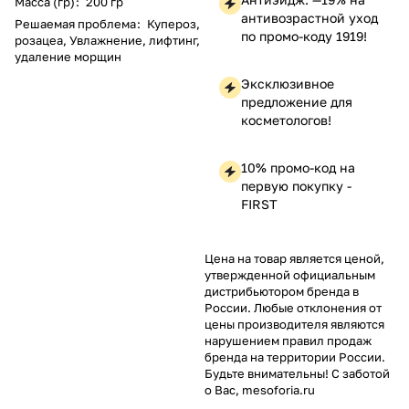
Масса (гр)
:
200 гр
антивозрастной уход
Решаемая проблема
:
Купероз,
по промо-коду 1919!
розацеа, Увлажнение, лифтинг,
удаление морщин
Эксклюзивное
предложение для
косметологов!
10% промо-код на
первую покупку -
FIRST
Цена на товар является ценой,
утвержденной официальным
дистрибьютором бренда в
России. Любые отклонения от
цены производителя являются
нарушением правил продаж
бренда на территории России.
Будьте внимательны! С заботой
о Вас, mesoforia.ru