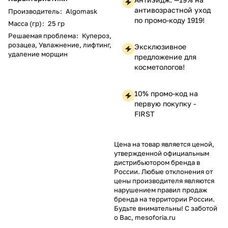
антивозрастной уход
Производитель
:
Algomask
по промо-коду 1919!
Масса (гр)
:
25 гр
Решаемая проблема
:
Купероз,
розацеа, Увлажнение, лифтинг,
Эксклюзивное
удаление морщин
предложение для
косметологов!
10% промо-код на
первую покупку -
FIRST
Цена на товар является ценой,
утвержденной официальным
дистрибьютором бренда в
России. Любые отклонения от
цены производителя являются
нарушением правил продаж
бренда на территории России.
Будьте внимательны! С заботой
о Вас, mesoforia.ru