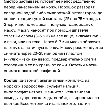
быстро застывает, готовят ее непосредственно
перед нанесением на кожу. Порошок разводят
холодной водой либо сывороткой-активатором до
консистенции густой сметаны (25 г на 75 мл воды).
Энергично помешивая, получают однородную
массу. Маску наносят при помощи шпателя
толстым слоем (3–5 мм) на все лицо, включая губы
и веки, или на тело. Через 6–7 мин маска образует
плотную эластичную пленку. Маску рекомендуется
снимать через 20–25 мин одним пластом
(«чулком») снизу вверх, предварительно слегка
отсоединив ее по краям от кожи. Остатки маски
снимают влажной салфеткой.
Состав:
диатомит, альгинатный комплекс из
морских водорослей, сульфат кальция,
пирофосфат натрия, маннитол, ксантановая
камедь, гуаровая камедь, сорбит, эфирное масло
цветков Бессметрника итальянского, метил