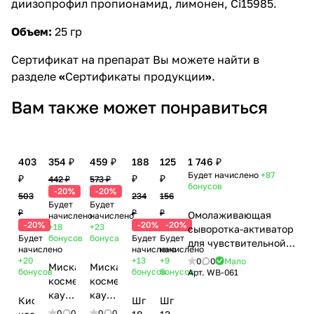
диизопрофил пропионамид, лимонен, Ci15985.
Объем:
25 гр
Сертификат на препарат Вы можете найти в
разделе
«
Сертификаты продукции
»
.
Вам также может понравиться
403
354 ₽
459 ₽
188
125
1 746 ₽
Будет начислено
+87
₽
₽
₽
442 ₽
573 ₽
бонусов
-20%
-20%
503
234
156
Будет
Будет
₽
₽
₽
Омолаживающая
начислено
начислено
-20%
-20%
-20%
+18
+23
сыворотка-активатор
Будет
бонусов
бонуса
Будет
Будет
для чувствительной
начислено
начислено
начислено
кожи / Activator
+20
+13
+9
0
0
Мало
Миска
Миска
Serum For Sensitive
бонусов
бонусов
бонусов
Арт.
WB-061
косметическая
косметическая
Skin, Woman's bliss,
каучуковая,
каучуковая,
460 мл
Кисть
Шпатель,
Шпатель,
11 см
13 см
0
0
0
0