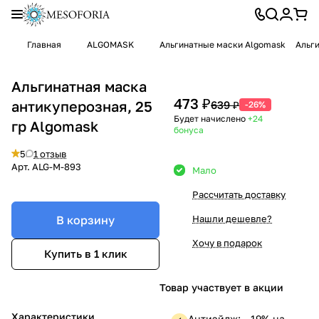
Главная
ALGOMASK
Альгинатные маски Algomask
Альги
Альгинатная маска
473 ₽
антикуперозная, 25
639 ₽
-26%
Будет начислено
+24
гр Algomask
бонуса
5
1 отзыв
Арт.
ALG-M-893
Мало
Рассчитать доставку
В корзину
Нашли дешевле?
Хочу в подарок
Купить в 1 клик
Товар участвует в акции
Характеристики
Антиэйдж: —19% на