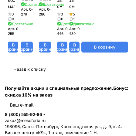
косметическая
18
13
Достаточно
Достаточно
малая
см
см
Арт.
0-
Арт.
0-
0
279
286
0
5
0
0
1
Достаточно
Достаточно
Достаточно
Арт.
0-
Арт.
0-
Арт.
0-
255
446
439
В
В
В
В
В
В корзину
корзину
корзину
корзину
корзину
корзину
Назад к списку
Получайте акции и специальные предложения.
Бонус:
скидка 10% на заказ
8 (800) 555-92-86
zakaz@mesoforia.ru
198096, Санкт-Петербург, Кронштадтская ул., д. 9, к. 4.
Бизнес-центр «К9», 1 этаж, помещение 1-Н.