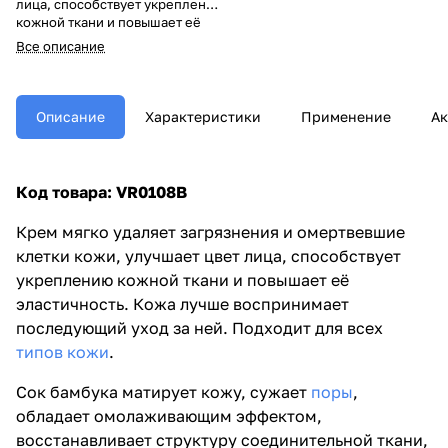
лица, способствует укреплению
кожной ткани и повышает её
эластичность. Кожа лучше
Все описание
воспринимает последующий
уход за ней. Подходит для всех
типов кожи
.
Описание
Характеристики
Применение
Ак
Код товара: VR0108B
Крем мягко удаляет загрязнения и омертвевшие
клетки кожи, улучшает цвет лица, способствует
укреплению кожной ткани и повышает её
эластичность. Кожа лучше воспринимает
последующий уход за ней. Подходит для всех
типов кожи
.
Сок бамбука матирует кожу, сужает
поры
,
обладает омолаживающим эффектом,
восстанавливает структуру соединительной ткани,