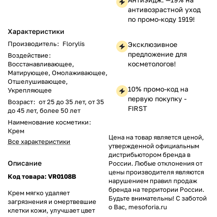
антивозрастной уход
по промо-коду 1919!
Характеристики
Производитель
:
Florylis
Эксклюзивное
предложение для
Воздействие
:
косметологов!
Восстанавливающее,
Матирующее, Омолаживающее,
Отшелушивающее,
10% промо-код на
Укрепляющее
первую покупку -
Возраст
:
от 25 до 35 лет, от 35
FIRST
до 45 лет, более 50 лет
Наименование косметики
:
Крем
Цена на товар является ценой,
Все характеристики
утвержденной официальным
дистрибьютором бренда в
Описание
России. Любые отклонения от
цены производителя являются
Код товара: VR0108B
нарушением правил продаж
бренда на территории России.
Крем мягко удаляет
Будьте внимательны! С заботой
загрязнения и омертвевшие
о Вас, mesoforia.ru
клетки кожи, улучшает цвет