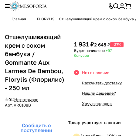
Главная
FLORYLIS
Отшелушивающий крем с соком бамбука / 
Отшелушивающий
1 931 ₽
крем с соком
2 645 ₽
-27%
Будет начислено
+97
бамбука /
бонусов
Gommante Aux
Larmes De Bambou,
Нет в наличии
Florylis (Флорилис)
Рассчитать доставку
- 250 мл
Нашли дешевле?
0
Нет отзывов
Хочу в подарок
Арт.
VR0108B
Товар участвует в акции
Сообщить о
поступлении
Антиэйдж: —19% на