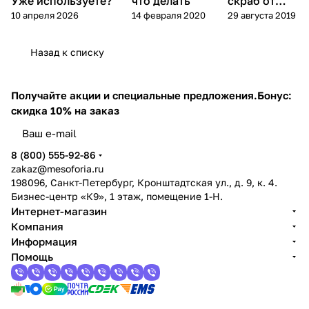
Уже используете?
что делать
скраб от
10 апреля 2026
14 февраля 2020
29 августа 2019
пилинга
Назад к списку
Получайте акции и специальные предложения.
Бонус:
скидка 10% на заказ
8 (800) 555-92-86
zakaz@mesoforia.ru
198096, Санкт-Петербург, Кронштадтская ул., д. 9, к. 4.
Бизнес-центр «К9», 1 этаж, помещение 1-Н.
Интернет-магазин
Компания
Информация
Помощь