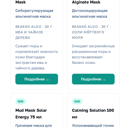
Mask
Alginate Mask
Себорегулирующая
Детоксицирующая
альгинатная маска
альгинатная маска
BEASKO ALGO · 30 Г ·
BEASKO ALGO · 30 Г ·
ИВА И ЧАЙНОЕ
СОЛИ МЁРТВОГО
ДЕРЕВО
МОРЯ
Сужает поры и
Очищает загрязнённые
нормализует жирность
расширенные поры и
кожи благодаря
восстанавливает
экстрактам ивы и
баланс кожи.
чайного дерева.
Подробнее →
Подробнее →
GiGi
GiGi
Mud Mask Solar
Calming Solution 100
Energy 75 мл
мл
Грязевая маска для
Успокаивающий тоник