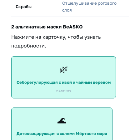
Отшелушивание рогового
Скрабы
слоя
2 альгинатные маски BeASKO
Нажмите на карточку, чтобы узнать
подробности.
Сужает поры и способствует устранению причины
🌿
появления проблемы — жирной кожи.
Себорегулирующая с ивой и чайным деревом
нажмите
Подходит для людей, которые столкнулись с проблемой
🌊
загрязнённых расширенных пор.
Детоксицирующая с солями Мёртвого моря