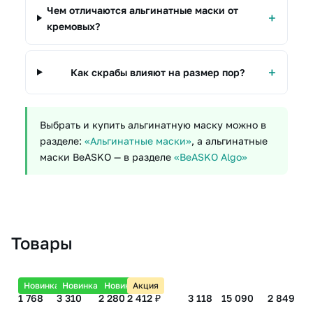
Чем отличаются альгинатные маски от
кремовых?
Как скрабы влияют на размер пор?
Выбрать и купить альгинатную маску можно в
разделе:
«Альгинатные маски»
, а альгинатные
маски BeASKO — в разделе
«BeASKO Algo»
Товары
Новинка
Новинка
Новинка
Акция
1 768
3 310
2 280
2 412 ₽
3 118
15 090
2 849