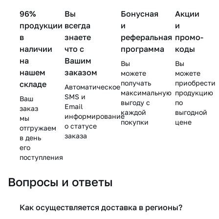
96%
Вы
Бонусная
Акции
продукции
всегда
и
и
в
знаете
реферальная
промо-
наличии
что с
программа
коды
на
Вашим
Вы
Вы
нашем
заказом
можете
можете
получать
приобрести
складе
Автоматическое
максимальную
продукцию
SMS и
Ваш
выгоду с
по
Email
заказ
каждой
выгодной
информирование
мы
покупки
цене
о статусе
отгружаем
заказа
в день
его
поступления
Вопросы и ответы
Как осуществляется доставка в регионы?