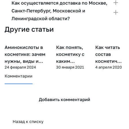
Как осуществляется доставка по Москве,
Санкт-Петербург, Московской и
Ленинградской области?
Другие статьи
Аминокислоты в
Как понять,
Как читать
Уход за
Компоненты косметики
Уход за лицом
лицом
косметике: зачем
косметику с
состав
нужны, виды и
каким
косметичес
24 февраля 2024
30 января 2021
4 апреля 2020
применение по типу
витамином
ких
кожи
нужно выбрать
средств?
Комментарии
Добавить комментарий
Назад к списку