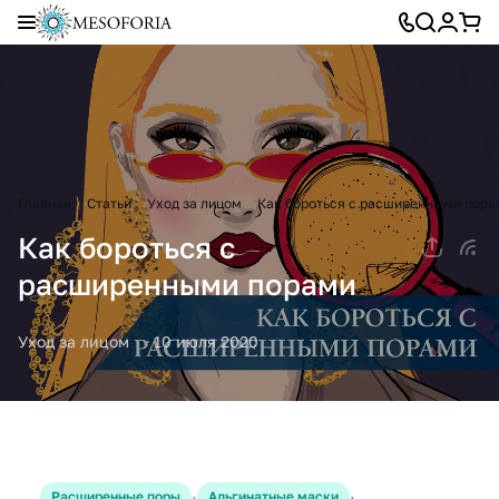
Главная
Статьи
Уход за лицом
Как бороться с расширенными пора
Как бороться с
расширенными порами
Уход за лицом
10 июля 2020
·
·
Расширенные поры
Альгинатные маски