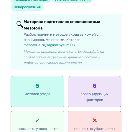
Себорегуляция
Материал подготовлен специалистами
🔍
Mesoforia
Разбор причин и методов ухода за кожей с
расширенными порами. Каталог:
mesoforia.ru/alginatnye-maski
.
Материал проверен косметологом Mesoforia на
соответствие актуальным данным о составе и
действии описанных компонентов.
5
6
методов ухода
провоцирующих
факторов
✓
✕
поры есть у всех — это
полностью убрать поры