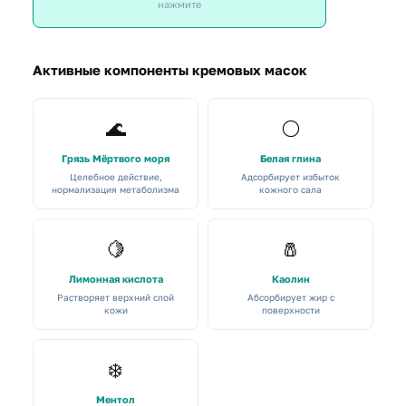
нажмите
Активные компоненты кремовых масок
🌊
⚪
Грязь Мёртвого моря
Белая глина
Целебное действие,
Адсорбирует избыток
нормализация метаболизма
кожного сала
🍋
🧂
Лимонная кислота
Каолин
Растворяет верхний слой
Абсорбирует жир с
кожи
поверхности
❄️
Ментол