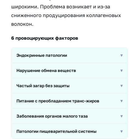
широкими. Проблема возникает и из-за
сниженного продуцирования коллагеновых
волокон.
6 провоцирующих факторов
Эндокринные патологии
▾
Гормональные нарушения могут усиливать
Нарушение обмена веществ
▾
выработку кожного сала и расширять протоки.
Сбои метаболизма отражаются на состоянии
Частый загар без защиты
▾
сальных желёз и коже в целом.
УФ-излучение без использования защищающих
Питание с преобладанием транс-жиров
▾
кожу средств ускоряет разрушение коллагена.
Неправильное питание провоцирует избыточную
Заболевания органов малого таза
▾
выработку кожного сала.
Гинекологические и урологические патологии могут
Патологии пищеварительной системы
▾
влиять на гормональный фон и состояние кожи.