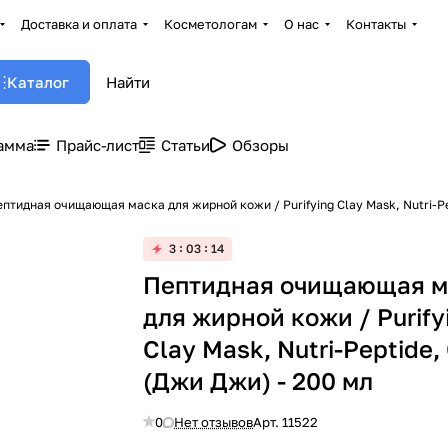
Доставка и оплата
Косметологам
О нас
Контакты
Каталог
амма
Прайс-лист
Статьи
Обзоры
птидная очищающая маска для жирной кожи / Purifying Clay Mask, Nutri-Pe
3
03
14
Пептидная очищающая м
для жирной кожи / Purify
Clay Mask, Nutri-Peptide, 
(Джи Джи) - 200 мл
0
Нет отзывов
Арт.
11522