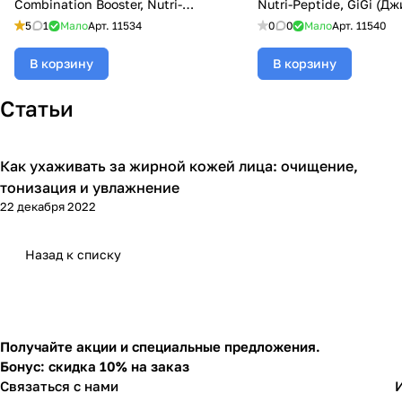
Combination Booster, Nutri-
Nutri-Peptide, GiGi (Дж
Peptide, GiGi (Джи Джи) - 120 мл
120 мл
5
1
Мало
Арт.
11534
0
0
Мало
Арт.
11540
В корзину
В корзину
Статьи
Как ухаживать за жирной кожей лица: очищение,
Уход за лицом
тонизация и увлажнение
22 декабря 2022
Назад к списку
Получайте акции и специальные предложения.
Бонус: скидка 10% на заказ
Связаться с нами