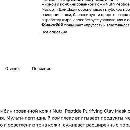
жирной и комбинированной кожи Nutri Peptide 
Mask от «Джи Джи» обеспечивает глубокое пр
очищение кожи, балансирует и предотвращае
выработку жира, способствует увлажнению и 
Объем: 200 мл
тона кожи и повышает упругость и эластичност
Все описание
Отзывы
Полезное
инированной кожи Nutri Peptide Purifying Clay Mask о
ия. Мульти-пептидный комплекс впитывает продукты ме
 и осветлению тона кожи, суживает расширенные поры,