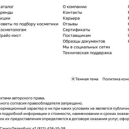
аталог
О компании
Бренды
Контакты
Акции
Карьера
оветы по подбору косметики
Отзывы
Косметологам
Сертификаты
Прайс-лист
Поставщикам
Образцы документов
Мы в социальных сетях
Техническая поддержка
Темная тема
Политика кон
ктами авторского права.
ного согласия правообладателя запрещено.
ормационный характер и ни при каких условиях не является публич
я подробной информации о стоимости, наименовании и сроках оказан
док их предоставления определяется в договоре оказания услуг, о
 Санкт-Петербург
+7 (812) 426-10-38