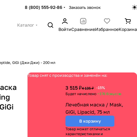
8 (800) 555-92-86
Заказать звонок
Каталог
Войти
Сравнение
Избранное
Корзина
ptide, GiGi (Джи Джи) - 200 мл
Товар снят с производства и заменён на:
аска
3 515 ₽
-15%
4 135 ₽
Будет начислено
+176
бонусов
ing
Лечебная маска / Mask,
GiGi
GiGi, Lipacid, 75 мл
В корзину
Товар может отличаться
характеристиками и