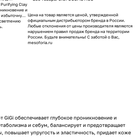
Purifying Clay
оникновение и
Цена на товар является ценой, утвержденной
т избыточную
официальным дистрибьютором бренда в России.
осветлению
Любые отклонения от цены производителя являются
ь.
нарушением правил продаж бренда на территории
России. Будьте внимательны! С заботой о Вас,
mesoforia.ru
т GiGi обеспечивает глубокое проникновение и
таболизма и себум, балансирует и предотвращает
 повышает упругость и эластичность, придает коже