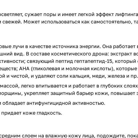
светляет, сужает поры и имеет легкой эффект лифтинг
и свежей. Может использоваться как самостоятельно, т
вые лучи в качестве источника энергии. Она работает 
ий вид. В составе косметического дрона: экстракт вод
ктивности; связующий пептид гептапептид-15, который
ществ; АНА (гликолевая и молочная кислоты), которые
й и чистой, и удаляют соли кальция, меди, железа и пр
массой, легко впитывается и работает в глубоких слоя
 морщины, укрепляет защитный барьер кожи, повышает
и обладает антифунгицидной активностью.
 придает коже гладкость.
 средним слоем на влажную кожу лица, подождите, пока