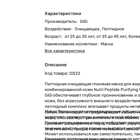
Характеристики
Производитель
:
GiGi
Воздействие
:
Очищающее, Пептидное
Возраст
:
от 25 до 35 лет, от 35 до 45 лет, боле
Наименование косметики
:
Маска
Все характеристики
Описание
Код товара: 11522
Пептидная очищающая глиняная маска для жир
комбинированной кожи Nutri Peptide Purifying 
GiGi обеспечивает глубокое проникновение и
кожи, без агрессивного внешнего воздействия
пептидный комплекс впитывает продукты мета
Маска балансирует регенерационные процесс
себум, балансирует и предотвращает избыточ
осветляет, сужает поры и имеет легкой эффект
жира, способствует увлажнению и осветлению 
После использования кожа приобретает здоро
суживает расширенные поры, повышает упруго
течение длительного времени выглядит чистой
эластичность, придает коже матовый и свежий 
Может использоваться как самостоятельно, так
Результат: пептидная очищающая глиняная мас
комплексе с другими продуктами линии.