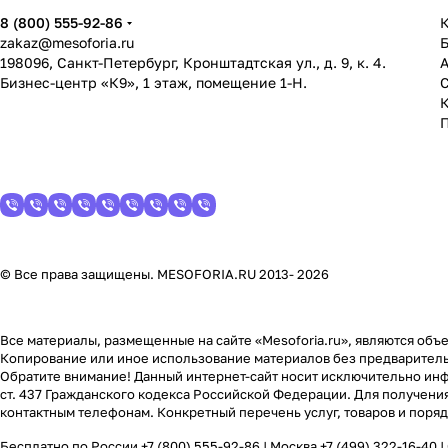
8 (800) 555-92-86
К
zakaz@mesoforia.ru
198096, Санкт-Петербург, Кронштадтская ул., д. 9, к. 4.
Бизнес-центр «К9», 1 этаж, помещение 1-Н.
С
© Все права защищены. MESOFORIA.RU 2013- 2026
Все материалы, размещенные на сайте «Mesoforia.ru», являются объе
Копирование или иное использование материалов без предваритель
Обратите внимание! Данный интернет-сайт носит исключительно инф
ст. 437 Гражданского кодекса Российской Федерации. Для получени
контактным телефонам. Конкретный перечень услуг, товаров и поря
Бесплатно по России
+7 (800) 555-92-86
| Москва
+7 (499) 322-16-40
|