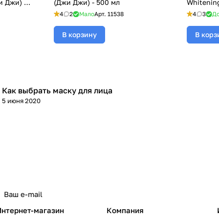
и Джи) -
(Джи Джи) - 500 мл
Whitening
Peptide, 
4
2
Мало
Арт.
11538
4
3
До
В корзину
В корз
Как выбрать маску для лица
Уход за лицом
5 июня 2020
Интернет-магазин
Компания