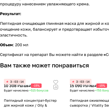
процедуру нанесением увлажняющего крема.
Результат:
Пептидная очищающая глиняная маска для жирной и ком
очищение кожи, балансирует и предотвращает избыточ
эластичность.
Объем
:
200 мл
Сертификат на препарат Вы можете найти в разделе
«
С
Вам также может понравиться
3
03
14
3
03
14
10 308 ₽
15 090 ₽
-15%
-15%
12 126 ₽
17 752 ₽
Будет начислено
+515
бонусов
Будет начислено
+755
бон
Пептидный концентрат-бустер
Пептидная оживляющ
для жирной кожи / Oily &
сыворотка / Vitality Se