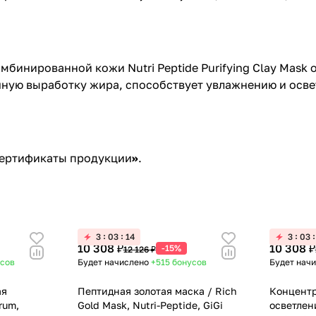
бинированной кожи Nutri Peptide Purifying Clay Mask
ную выработку жира, способствует увлажнению и осве
ертификаты продукции
»
.
3
03
14
3
03
10 308 ₽
10 308 ₽
-15%
12 126 ₽
усов
Будет начислено
+515
бонусов
Будет нач
ая
Пептидная золотая маска / Rich
Концентр
rum,
Gold Mask, Nutri-Peptide, GiGi
осветлен