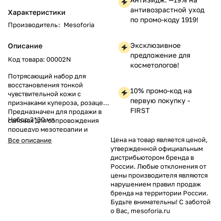
антивозрастной уход
Характеристики
по промо-коду 1919!
Производитель
:
Mesoforia
Эксклюзивное
Описание
предложение для
Код товара: 00002N
косметологов!
Потрясающий набор для
восстановления тонкой
10% промо-код на
чувствительной кожи с
первую покупку -
признаками купероза, розацеа.
FIRST
Предназначен для продажи в
Набор:3*30 мл
салонах для сопровождения
процедур мезотерапии и
других инвазивных процедур,
Цена на товар является ценой,
Все описание
для ускорения заживления и
утвержденной официальным
уменьшения покраснений,
дистрибьютором бренда в
рассасывания гематом.
России. Любые отклонения от
цены производителя являются
нарушением правил продаж
бренда на территории России.
Будьте внимательны! С заботой
о Вас, mesoforia.ru