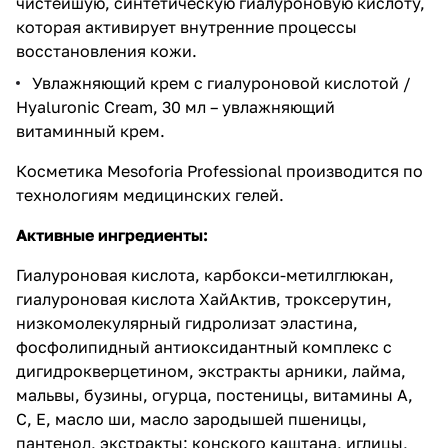
чистейшую, синтетическую гиалуроновую кислоту,
которая активирует внутренние процессы
восстановления кожи.
Увлажняющий крем с гиалуроновой кислотой /
Hyaluronic Cream, 30 мл
– увлажняющий
витаминный крем.
Косметика Mesoforia Professional производится по
технологиям медицинских гелей.
Активные ингредиенты:
Гиалуроновая кислота, карбокси-метилглюкан,
гиалуроновая кислота ХайАктив, троксерутин,
низкомолекулярный гидролизат эластина,
фосфолипидный антиоксидантный комплекс с
дигидрокверцетином, экстракты арники, лайма,
мальвы, бузины, огурца, постеницы, витамины А,
С, Е, масло ши, масло зародышей пшеницы,
пантенол, экстракты: конского каштана, иглицы,