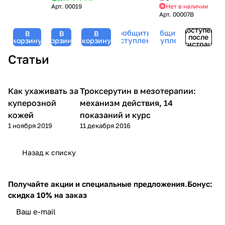
комплексом
Mesoforia
встроенным
Арт.
00019
Нет в наличии
очищающая
Mesoforia
AQUAXYL,
(Мезофория)
аккумулятором
Арт.
00007B
Soft
(Мезофория)
Mesoforia
- 100 мл
Clean,
-
Доступен
Сообщить о
Сообщить о
(Мезофория)
В
В
В
после
Mesoforia
200
поступлении
поступлении
корзину
корзину
корзину
- 200
регистрации
(Мезофория)
мл
мл
Статьи
- 200
мл
Как ухаживать за
Троксерутин в мезотерапии:
Уход за лицом
Микроигольчатая терапия (мезороллер)
куперозной
механизм действия, 14
кожей
показаний и курс
1 ноября 2019
11 декабря 2016
Назад к списку
Получайте акции и специальные предложения.
Бонус:
скидка 10% на заказ