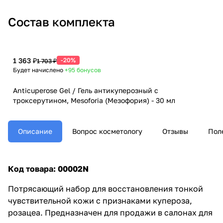
Состав комплекта
1 363 ₽
-20%
1 703 ₽
Будет начислено
+95
бонусов
Anticuperose Gel / Гель антикуперозный с
троксерутином, Mesoforia (Мезофория) - 30 мл
Описание
Вопрос косметологу
Отзывы
Пол
Код товара: 00002N
Потрясающий набор для восстановления тонкой
чувствительной кожи с признаками купероза,
розацеа. Предназначен для продажи в салонах для