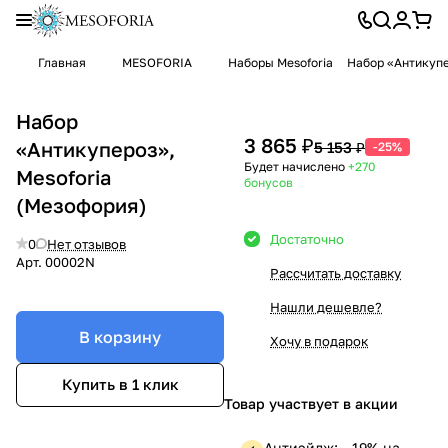
Главная
MESOFORIA
Наборы Mesoforia
Набор «Антикупе
Набор
3 865 ₽
«Антикупероз»,
5 153 ₽
-25%
Будет начислено
+270
Mesoforia
бонусов
(Мезофория)
Достаточно
0
Нет отзывов
Арт.
00002N
Рассчитать доставку
Нашли дешевле?
В корзину
Хочу в подарок
Купить в 1 клик
Товар участвует в акции
Антиэйдж: —19% на