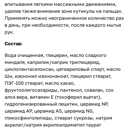
впитывания легкими массажными движениями,
уделив также внимание зоне кутикулы на пальцах.
Применять можно неограниченное количество раз
в день, при необходимости, после каждого мытья
рук.
Состав:
Вода очищенная, глицерин, масло сладкого
миндаля, каприлик/каприк триглицерид,
циклопентасилоксан, цетеариловый спирт, масло
Ши, изононил изононаноат, глицерил стеарат,
ПЭГ-100 стеарат, масло какао,
фруктоолигосахариды, пантенол, сквалан, сок
алоэ вера, витамин Е (токоферил ацетат),
гидрогенизированный лецитин, церамид NP,
церамид AP, церамид AS, церамид NG,
гликосфинголипиды, стеарат сукрозы, натрия
акрилат/натрия акрилоилдиметил таурат