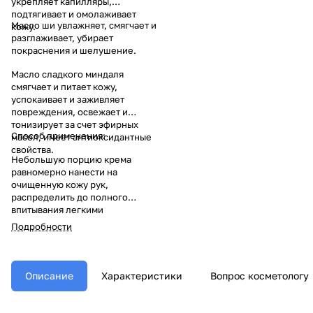
укрепляет капилляры,
подтягивает и омолаживает
Масло ши увлажняет, смягчает и
кожу.
разглаживает, убирает
покраснения и шелушение.
Масло сладкого миндаля
смягчает и питает кожу,
успокаивает и заживляет
повреждения, освежает и
тонизирует за счет эфирных
Способ применения:
масел, имеет антиоксидантные
свойства.
Небольшую порцию крема
равномерно нанести на
очищенную кожу рук,
распределить до полного
впитывания легкими
массажными движениями,
Подробности
уделив также внимание зоне
кутикулы на пальцах.
Применять можно
неограниченное количество
Описание
Характеристики
Вопрос косметологу
раз в день, при необходимости,
после каждого мытья рук.