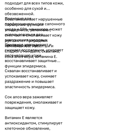
подходит для всех типов кожи,
особенно для сухой и
обезвоженной.
Подходит для
Восстанавливает нарушенные
профессионального салонного
барьерные функции
ухода и SPA-маникюра, может
эпидермиса, увлажняет,
использоваться для
смягчает и омолаживает кожу
завершения уходовых
рук за счет природных
Пантенол успокаивает и
процедур для рук.
компонентов: масел ши и
снимает воспаления, ускоряет
сладкого миндаля, сквалана,
регенерацию кожи,
сока алоэ вера, витамина Е.
восстанавливает защитные
функции эпидермиса.
Сквалан восстанавливает и
успокаивает кожу, снимает
раздражение и повышает
эластичность эпидермиса.
Сок алоэ вера заживляет
повреждения, омолаживает и
защищает кожу.
Витамин Е является
антиоксидантом, стимулирует
клеточное обновление,