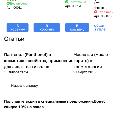
гель с
/
Достаточно
салициловой
эластином
Достаточно
Арт.
00017B
гидролизатом
Лосьон
и лимонной
Арт.
00011
и
0
0
коллагена и
очищающии
Нет в нал
кислотами,
гиалуроновой
Арт.
00007B
Aloe Vera,
Mesoforia
Mesoforia
кислотой,
Mesoforia
(Мезофори
(Мезофория) -
Mesoforia
Сообщить о
В
В
В
(Мезофория)
- 200
250 мл
(Мезофория)
поступлении
корзину
корзину
корзину
- 200 мл
мл
- 200 мл
Статьи
Пантенол (Panthenol) в
Масло ши (масло
Компоненты косметики
Уход за телом
косметике: свойства, применение
карите) в
для лица, тела и волос
косметологии
19 января 2024
27 марта 2018
Назад к списку
Получайте акции и специальные предложения.
Бонус:
скидка 10% на заказ