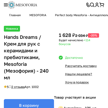
Главная
MESOFORIA
Perfect body Mesoforia - Антицеллю
Новинка
1 628 ₽
2 034 ₽
-20%
Hands Dreams /
Будет начислено
+114
Крем для рук с
бонусов
керамидами и
пребиотиками,
Достаточно
Mesoforia
Рассчитать доставку
(Мезофория) - 240
Нашли дешевле?
мл
Хочу в подарок
5
2 отзыва
Арт.
1002
Товар участвует в акции
В корзину
Антиэйдж: —19% на