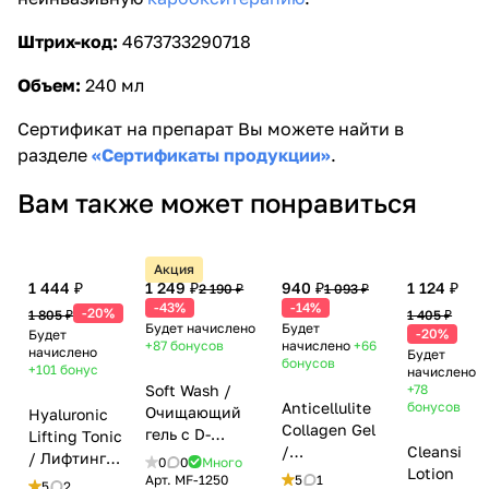
Штрих-код:
4673733290718
Объем:
240 мл
Сертификат на препарат Вы можете найти в
разделе
«Сертификаты продукции»
.
Вам также может понравиться
Акция
1 444 ₽
1 249 ₽
940 ₽
1 124 ₽
2 190 ₽
1 093 ₽
-43%
-14%
-20%
1 805 ₽
1 405 ₽
Будет начислено
Будет
-20%
Будет
+87
бонусов
начислено
+66
начислено
Будет
бонусов
+101
бонус
начислено
Soft Wash /
+78
Anticellulite
бонусов
Очищающий
Hyaluronic
Collagen Gel
гель с D-
Lifting Tonic
/
Cleansing
пантенолом,
/ Лифтинг-
0
0
Много
Антицеллюлитный
Lotion
гиалуроновой,
тоник с
Арт.
MF-1250
5
1
5
2