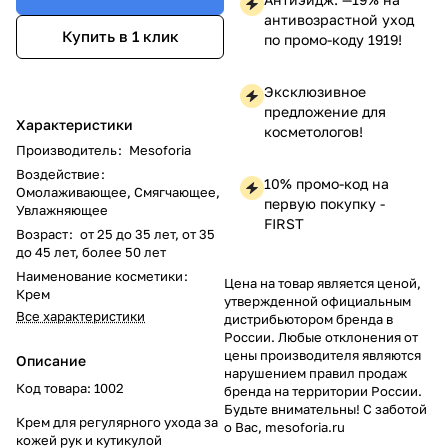
антивозрастной уход
Купить в 1 клик
по промо-коду 1919!
Эксклюзивное
предложение для
Характеристики
косметологов!
Производитель
:
Mesoforia
Воздействие
:
10% промо-код на
Омолаживающее, Смягчающее,
первую покупку -
Увлажняющее
FIRST
Возраст
:
от 25 до 35 лет, от 35
до 45 лет, более 50 лет
Наименование косметики
:
Цена на товар является ценой,
Крем
утвержденной официальным
Все характеристики
дистрибьютором бренда в
России. Любые отклонения от
цены производителя являются
Описание
нарушением правил продаж
Код товара: 1002
бренда на территории России.
Будьте внимательны! С заботой
Крем для регулярного ухода за
о Вас, mesoforia.ru
кожей рук и кутикулой