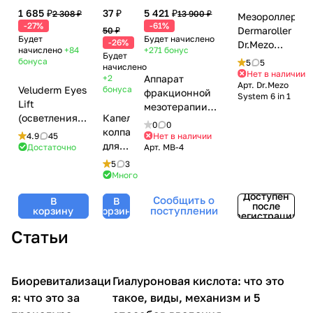
1 685 ₽
37 ₽
5 421 ₽
2 308 ₽
13 900 ₽
Мезороллер
-27%
-61%
Dermaroller
50 ₽
Будет
Будет начислено
-26%
Dr.Mezo
начислено
+84
+271
бонус
Будет
System 6 in
бонуса
5
5
начислено
1 (720 игл,
Нет в наличии
+2
Аппарат
Арт.
Dr.Mezo
1200 игл,
Veluderm Eyes
бонуса
фракционной
System 6 in 1
300 игл, 12
Lift
мезотерапии
игл)
(осветления
Капельница-
DermaPen
0
0
темных
колпачок
(Дермапен)
4.9
45
Нет в наличии
кругов,
для
Достаточно
Арт.
MB-4
Mesobox MB-4
разглаживание
бутылочки,
со встроенным
5
3
морщин,
5-10
Много
аккумулятором
лифтинг-
мл
Доступен
Сообщить о
В
В
эффект), 3 мл
после
поступлении
корзину
корзину
регистрации
Статьи
Биоревитализаци
Гиалуроновая кислота: что это
Микроигольчатая терапия
Уход за лицом
(мезороллер)
я: что это за
такое, виды, механизм и 5