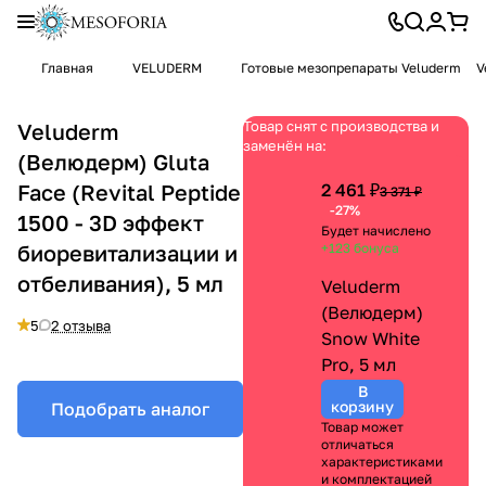
Главная
VELUDERM
Готовые мезопрепараты Veluderm
V
Товар снят с производства и
Veluderm
заменён на:
(Велюдерм) Gluta
Face (Revital Peptide
2 461 ₽
3 371 ₽
-27%
1500 - 3D эффект
Будет начислено
биоревитализации и
+123
бонуса
отбеливания), 5 мл
Veluderm
(Велюдерм)
5
2 отзыва
Snow White
Pro, 5 мл
В
корзину
Подобрать аналог
Товар может
отличаться
характеристиками
и комплектацией