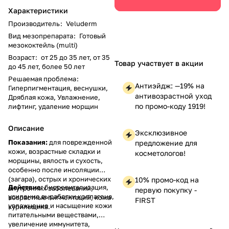
Характеристики
Производитель
:
Veluderm
Вид мезопрепарата
:
Готовый
мезококтейль (multi)
Возраст
:
от 25 до 35 лет, от 35
Товар участвует в акции
до 45 лет, более 50 лет
Решаемая проблема
:
Антиэйдж: —19% на
Гиперпигментация, веснушки,
антивозрастной уход
Дряблая кожа, Увлажнение,
по промо-коду 1919!
лифтинг, удаление морщин
Описание
Эксклюзивное
Показания:
для поврежденной
предложение для
кожи, возрастные складки и
косметологов!
морщины, вялость и сухость,
особенно после инсоляции
(загара), острых и хронических
10% промо-код на
Действие:
биоревитализация,
внутренних заболеваний,
первую покупку -
усиление выработки коллагена,
возрастные пигментаций, кожа
FIRST
увлажнение и насыщение кожи
курильщика.
питательными веществами,
увеличение иммунитета,