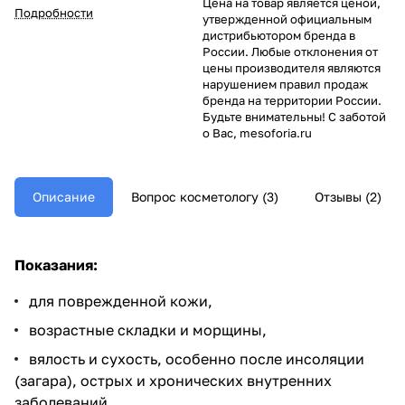
Цена на товар является ценой,
отбеливание кожного покрова,
Подробности
утвержденной официальным
вывод токсичных веществ.
дистрибьютором бренда в
России. Любые отклонения от
цены производителя являются
нарушением правил продаж
бренда на территории России.
Будьте внимательны! С заботой
о Вас, mesoforia.ru
Описание
Вопрос косметологу (3)
Отзывы (2)
Показания:
для поврежденной кожи,
возрастные складки и морщины,
вялость и сухость, особенно после инсоляции
(загара), острых и хронических внутренних
заболеваний,