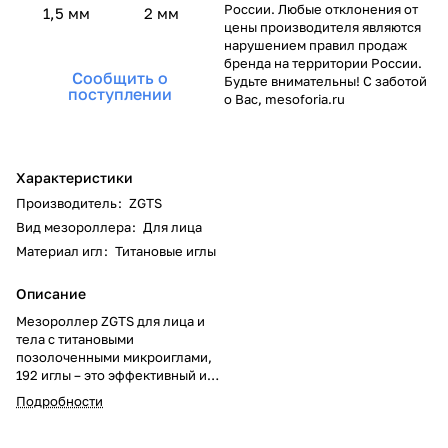
России. Любые отклонения от
1,5 мм
2 мм
цены производителя являются
нарушением правил продаж
бренда на территории России.
Сообщить о
Будьте внимательны! С заботой
поступлении
о Вас, mesoforia.ru
Характеристики
Производитель
:
ZGTS
Вид мезороллера
:
Для лица
Материал игл
:
Титановые иглы
Описание
Мезороллер ZGTS для лица и
тела с титановыми
позолоченными микроиглами,
192 иглы – это эффективный и
надежный мезороллер для
Подробности
лица и тела. Отличительной
особенностью этого
мезороллера является