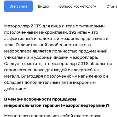
полнностью продуманный
Описание
Видео
Вопрос косметологу
Отзыв
уникальный и удобный дизайн
мезороллера. Следует
отметить, что мезороллер ZGTS
абсолютно гипоалегенен даже
Мезороллер ZGTS для лица и тела с титановыми
для людей с аллергией на
позолоченными микроиглами, 192 иглы – это
металл. Благодаря
позолоченному напылению он
эффективный и надежный мезороллер для лица и
обладает дополнительным
тела. Отличительной особенностью этого
антимикробным действием.
мезороллера является полнностью продуманный
уникальный и удобный дизайн мезороллера.
Следует отметить, что мезороллер ZGTS абсолютно
гипоалегенен даже для людей с аллергией на
металл. Благодаря позолоченному напылению он
обладает дополнительным антимикробным
действием.
В чем же особенности процедуры
микроигольчатой терапии (мезороллертерапии)?
Мезороллер представляет собой пластиковую