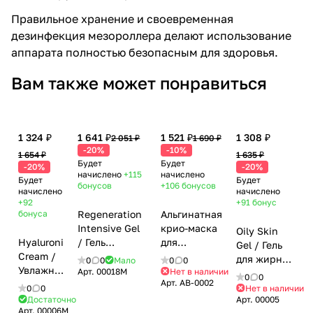
Правильное хранение и своевременная
дезинфекция
мезороллера делают использование
аппарата полностью безопасным для здоровья.
Вам также может понравиться
1 324 ₽
1 641 ₽
1 521 ₽
1 308 ₽
2 051 ₽
1 690 ₽
-20%
-10%
1 654 ₽
1 635 ₽
Будет
Будет
-20%
-20%
начислено
+115
начислено
Будет
Будет
бонусов
+106
бонусов
начислено
начислено
+92
+91
бонус
бонуса
Regeneration
Альгинатная
Intensive Gel
крио-маска
Oily Skin
Hyaluronic
/ Гель
для
Gel / Гель
Cream /
заживляющий
восстановления
для жирной
0
0
Мало
0
0
Увлажняющий
после
после
Арт.
00018M
Нет в наличии
и
0
0
Арт.
AB-0002
крем с
агрессивных
агрессивных
проблемной
0
0
Нет в наличии
гиалуроновой
процедур
процедур /
Достаточно
Арт.
00005
кожи с
Арт.
00006M
кислотой,
«Интенсив-
Crio