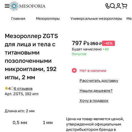
Главная
Мезороллеры
Универсальные мезороллеры
Ме
Мезороллер ZGTS
797 ₽
для лица и тела с
1 350 ₽
-41%
Будет начислено
+40
титановыми
бонусов
позолоченными
микроиглами, 192
Нет в наличии
иглы, 2 мм
Рассчитать доставку
4
6 отзывов
Нашли дешевле?
Арт.
ZGTS, 192 игл
Хочу в подарок
Длина игл:
2 мм
Цена на товар является ценой,
0,5 мм
1 мм
утвержденной официальным
дистрибьютором бренда в