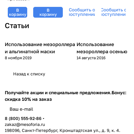
гиалуроновой
Mesoforia
регенерация»,
Recovery
кислотой и
Сообщить о
Сообщить о
В
В
(Мезофория)
Mesoforia
Alginate
серой,
поступлении
поступлении
корзину
корзину
- 30 мл
(Мезофория) -
Mask,
Mesoforia
Статьи
30 мл
BeASKO -
(Мезофория)
6*30 гр
- 100 мл
Использование мезороллера
Использование
Микроигольчатая
Уход за лицом
терапия (мезороллер)
и альгинатной маски
мезороллера осенью
8 ноября 2019
14 августа 2016
Назад к списку
Получайте акции и специальные предложения.
Бонус:
скидка 10% на заказ
8 (800) 555-92-86
zakaz@mesoforia.ru
198096, Санкт-Петербург, Кронштадтская ул., д. 9, к. 4.