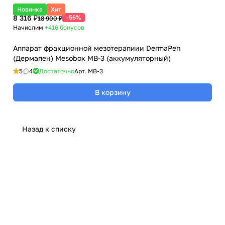
Новинка
Хит
8 316 ₽
-56%
18 900 ₽
Начислим
+416
бонусов
Аппарат фракционной мезотерапиии DermaPen
(Дермапен) Mesobox MB-3 (аккумуляторный)
5
4
Достаточно
Арт.
MB-3
В корзину
Назад к списку