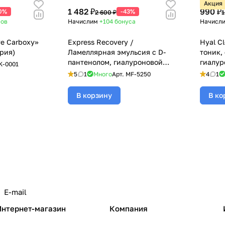
Акция
1 482 ₽
990 ₽
0%
-43%
2 600 ₽
1
сов
Начислим
+104
бонуса
Начисл
ve Carboxy»
Express Recovery /
Hyal C
рия)
Ламеллярная эмульсия с D-
тоник,
пантенолом, гиалуроновой
гиалур
K-0001
кислотой, бисабололом,
мочеви
5
1
Много
Арт.
MF-5250
4
1
маслом Жожоба и молочной
салици
кислотой, Mesoforia
Mesofo
В корзину
В ко
(Мезофория) - 250 мл
Интернет-магазин
Компания