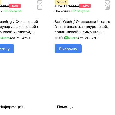
Акция
1 249 ₽
-50%
-43%
 980 ₽
2 190 ₽
им
+70
бонусов
Начислим
+87
бонусов
leaning / Очищающий
Soft Wash / Очищающий гель с
 суперувлажняющий с
D-пантенолом, гиалуроновой,
оновой кислотой,
салициловой и лимонной
ной, аллантоином и
кислотами, Mesoforia
Много
Арт.
MF-4250
0
0
Много
Арт.
MF-1250
ловой кислотой,
(Мезофория) - 250 мл
ria (Мезофория) - 250 мл
рзину
В корзину
Информация
Помощь