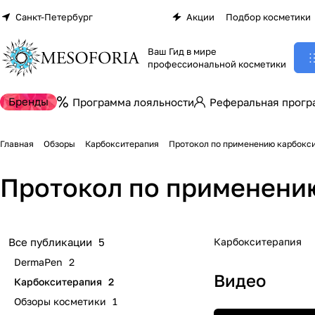
Санкт-Петербург
Акции
Подбор косметики
Ваш Гид в мире
профессиональной косметики
Бренды
Программа лояльности
Реферальная прогр
Главная
Обзоры
Карбокситерапия
Протокол по применению карбокс
Протокол по применени
Карбокситерапия
Все публикации
5
DermaPen
2
Видео
Карбокситерапия
2
Обзоры косметики
1