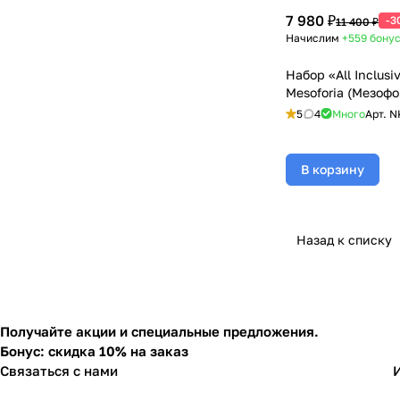
7 980 ₽
-3
11 400 ₽
Начислим
+559
бону
Набор «All Inclusi
Mesoforia (Мезофо
5
4
Много
Арт.
N
В корзину
Назад к списку
Получайте акции и специальные предложения.
Бонус: скидка 10% на заказ
Связаться с нами