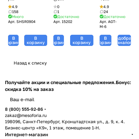
- 5 мл
кожи и ее
/ DMAE
Дермахил
/
(лифтинг,
4.9
0
4.9
тонуса) /
Care,
HSR
BRV+,
подтяжка)
158
1
24
Colelast
Kosmoteros
Много
Достаточно
Достаточно
(морщины,
MesoPro,
/
Complex,
Арт.
SHSR0904
Арт.
15202
Арт.
AGT-
(Космотерос),
сияние
GiGi
Firming
M-6
Skinasil
6 мл для
кожи,
(Джи
Cocktail,
(Скинасил)
мезороллеров
лифтинг),
Джи)
AGT
В
В
В
В
В
Подобрать
- 2 мл
5 мл
- 5
M -
корзину
корзину
корзину
корзину
корзину
аналог
мл
10
мл
Назад к списку
Получайте акции и специальные предложения.
Бонус:
скидка 10% на заказ
8 (800) 555-92-86
zakaz@mesoforia.ru
198096, Санкт-Петербург, Кронштадтская ул., д. 9, к. 4.
Бизнес-центр «К9», 1 этаж, помещение 1-Н.
Интернет-магазин