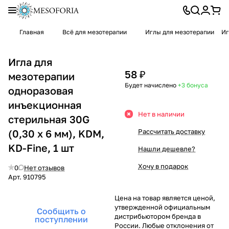
Главная
Всё для мезотерапии
Иглы для мезотерапии
Иг
Игла для
58 ₽
мезотерапии
Будет начислено
+3
бонуса
одноразовая
инъекционная
Нет в наличии
стерильная 30G
(0,30 х 6 мм), KDM,
Рассчитать доставку
KD-Fine, 1 шт
Нашли дешевле?
Хочу в подарок
0
Нет отзывов
Арт.
910795
Цена на товар является ценой,
утвержденной официальным
Сообщить о
дистрибьютором бренда в
поступлении
России. Любые отклонения от