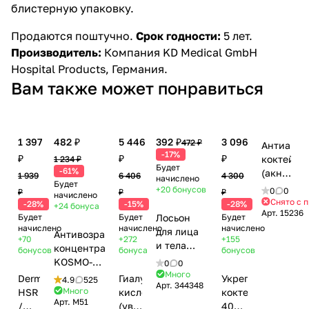
блистерную упаковку.
Продаются поштучно.
Срок годности:
5 лет.
Производитель:
Компания
KD Medical GmbH
Hospital Products, Германия.
Вам также может понравиться
1 397
482 ₽
5 446
392 ₽
3 096
472 ₽
Антиакне
-17%
₽
₽
₽
коктейль
1 234 ₽
Будет
-61%
(акне,
1 939
6 406
4 300
начислено
Будет
жирная
+20
бонусов
0
0
₽
₽
₽
начислено
кожа)
Снято с 
-28%
-15%
-28%
+24
бонуса
Арт.
15236
/
Будет
Будет
Лосьон
Будет
Sebum
начислено
начислено
начислено
для лица
Антивозрастной
+70
+272
+155
Balance,
и тела
концентрат
бонусов
бонуса
бонусов
MesoPro,
Колэласт
KOSMO-
0
0
GiGi
Комплекс
Много
DMAE 3%
Dermaheal
Гиалуроновая
Укрепляющий
4.9
525
(Джи
Арт.
344348
(повышение
(лифтинг,
Много
HSR
кислота
коктейль
Джи)
эластичности
Арт.
M51
увлажнение)
/
(увлажнение)
40+