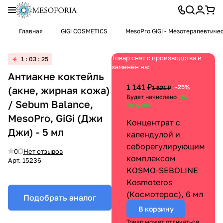
Главная
GiGi COSMETICS
MesoPro GiGi - Мезотерапевтиче
Товар снят с производства и
1
03
25
заменён на:
Антиакне коктейль
1 141 ₽
-25%
(акне, жирная кожа)
1 521 ₽
Будет начислено
+57
/ Sebum Balance,
бонусов
MesoPro, GiGi (Джи
Концентрат с
Джи) - 5 мл
календулой и
себорегулирующим
0
Нет отзывов
комплексом
Арт.
15236
KOSMO-SEBOLINE
Kosmoteros
(Космотерос), 6 мл
Подобрать аналог
В корзину
Товар может отличаться