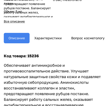
лизин.
предотвращают появление
рубцов постакне. Балансирует
Объем: 5 мл
работу сальных желез,
оказывает антибактериальное и
восстанавливающее действие.
Все описание
Описание
Характеристики
Вопрос косметологу
Код товара: 15236
Обеспечивает антимикробное и
противовоспалительное действие. Улучшает
натуральные защитные свойства кожи и подавляет
избыточную себопродукцию. Аминокислоты
восстанавливают коллаген и эластин,
предотвращают появление рубцов постакне.
Балансирует работу сальных желез, оказывает
антибактериальное и восстанавливающее