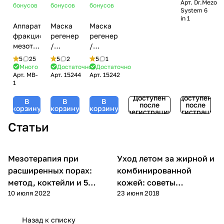
Арт.
Dr.Mezo
титановыми
(720 игл,
бонусов
бонусов
бонусов
System 6
позолоченными
1200
in 1
микроиглами,
игл, 300
Аппарат
Маска
Маска
540 игл
игл, 12
фракционной
регенерирующая
регенерирующая
игл)
мезотерапии
/
/
DermaPen
Rebuilding
Rebuilding
5
25
5
2
5
1
(Дермапен)
Mask,
Mask,
Много
Достаточно
Достаточно
Арт.
MB-
Арт.
15244
Арт.
15242
MesoBox
MesoPro,
MesoPro,
1
MB-1
GiGi
GiGi
(Джи
(Джи
Доступен
Доступен
В
В
В
после
после
Джи) -
Джи) -
корзину
корзину
корзину
регистрации
регистрации
20 мл
200 мл
Статьи
Мезотерапия при
Уход летом за жирной и
Мезотерапия
Уход за лицом
расширенных порах:
комбинированной
метод, коктейли и 5
кожей: советы
10 июля 2022
23 июня 2018
этапов процедуры
косметолога
Назад к списку