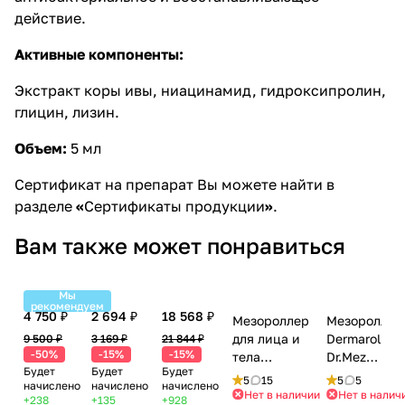
действие.
Активные компоненты:
Экстракт коры ивы, ниацинамид, гидроксипролин,
глицин, лизин.
Объем:
5 мл
Сертификат на препарат Вы можете найти в
разделе
«
Сертификаты продукции
»
.
Вам также может понравиться
Мы
рекомендуем
4 750 ₽
2 694 ₽
18 568 ₽
Мезороллер
Мезороллер
для лица и
Dermaroller
9 500 ₽
3 169 ₽
21 844 ₽
-50%
-15%
-15%
тела
Dr.Mezo
Будет
Будет
Будет
Dermaroller
System
5
15
5
5
начислено
начислено
начислено
Dr Mezo с
6 in 1
Нет в наличии
Нет в налич
+238
+135
+928