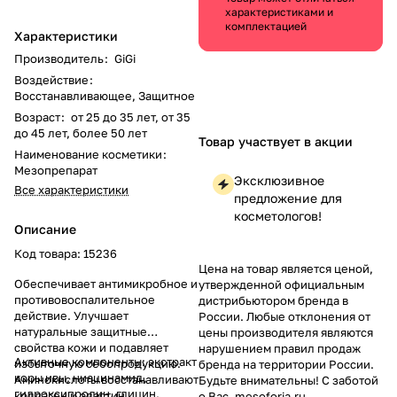
характеристиками и
комплектацией
Характеристики
Производитель
:
GiGi
Воздействие
:
Восстанавливающее, Защитное
Возраст
:
от 25 до 35 лет, от 35
до 45 лет, более 50 лет
Товар участвует в акции
Наименование косметики
:
Мезопрепарат
Эксклюзивное
Все характеристики
предложение для
косметологов!
Описание
Код товара: 15236
Цена на товар является ценой,
Обеспечивает антимикробное и
утвержденной официальным
противовоспалительное
дистрибьютором бренда в
действие. Улучшает
России. Любые отклонения от
натуральные защитные
цены производителя являются
свойства кожи и подавляет
нарушением правил продаж
Активные компоненты: экстракт
избыточную себопродукцию.
бренда на территории России.
коры ивы, ниацинамид,
Аминокислоты восстанавливают
Будьте внимательны! С заботой
гидроксипролин, глицин,
коллаген и эластин,
о Вас, mesoforia.ru