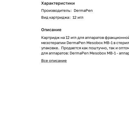
Характеристики
Производитель
:
DermaPen
Вид картриджа
:
12 игл
Описание
Картридж на 12 игл для аппаратов фракционно
мезотерапии DermaPen Mesobox MB-1 в стери
упаковке. Продается как поштучно, так и опто
для аппаратов:
DermaPen Mesobox MB-1
- аппа
фракционной мезотерапии
Все описание