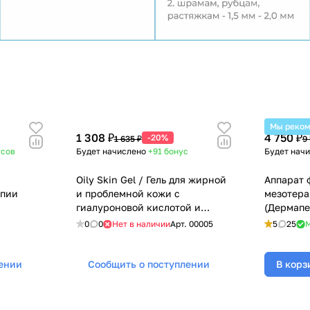
Мы реко
1 308 ₽
4 750 ₽
-20%
1 635 ₽
9
усов
Будет начислено
+91
бонус
Будет нач
Oily Skin Gel / Гель для жирной
Аппарат 
апии
и проблемной кожи с
мезотера
гиалуроновой кислотой и
(Дермапе
серой, Mesoforia (Мезофория) -
0
0
Нет в наличии
Арт.
00005
5
25
М
100 мл
лении
Сообщить о поступлении
В корз