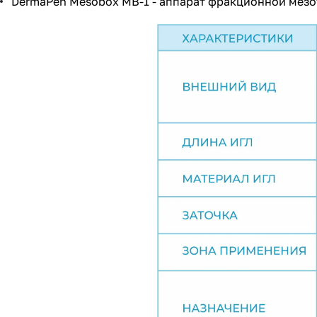
DermaPen Mesobox MB-1
- аппарат фракционной мез