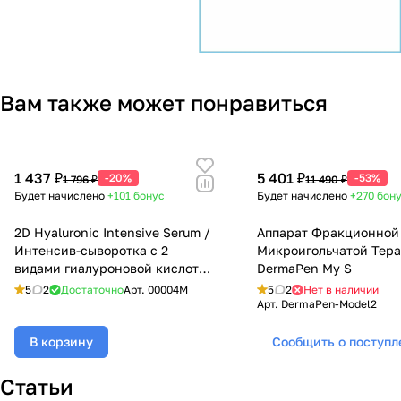
Вам также может понравиться
1 437 ₽
5 401 ₽
-20%
-53%
1 796 ₽
11 490 ₽
Будет начислено
+101
бонус
Будет начислено
+270
бон
2D Hyaluronic Intensive Serum /
Аппарат Фракционной
Интенсив-сыворотка с 2
Микроигольчатой Тер
видами гиалуроновой кислоты,
DermaPen My S
Mesoforia (Мезофория) - 30 мл
5
2
Достаточно
Арт.
00004M
5
2
Нет в наличии
Арт.
DermaPen-Model2
В корзину
Сообщить о поступ
Статьи