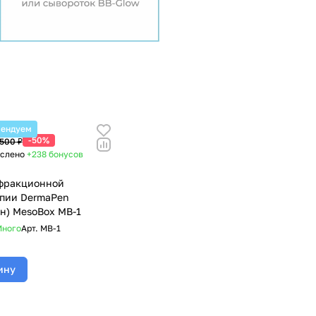
мендуем
-50%
 500 ₽
ислено
+238
бонусов
фракционной
пии DermaPen
н) MesoBox MB-1
ного
Арт.
MB-1
ину