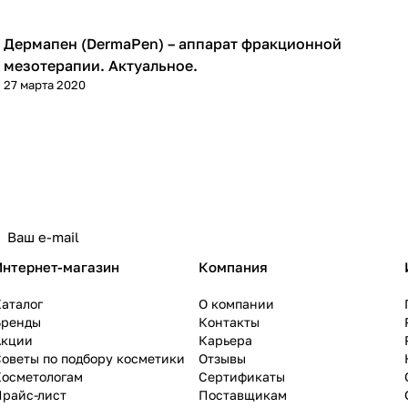
Дермапен (DermaPen) – аппарат фракционной
Фракционная мезотерапия (дермапен)
мезотерапии. Актуальное.
27 марта 2020
Интернет-магазин
Компания
аталог
О компании
Бренды
Контакты
Акции
Карьера
оветы по подбору косметики
Отзывы
Косметологам
Сертификаты
Прайс-лист
Поставщикам