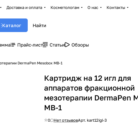
Доставка и оплата
Косметологам
О нас
Контакты
Каталог
амма
Прайс-лист
Статьи
Обзоры
зотерапии DermaPen Mesobox MB-1
Картридж на 12 игл для
аппаратов фракционной
мезотерапии DermaPen 
MB-1
0
Нет отзывов
Арт.
kart12igl-3