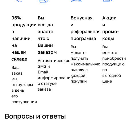
96%
Вы
Бонусная
Акции
продукции
всегда
и
и
в
знаете
реферальная
промо-
наличии
что с
программа
коды
на
Вашим
Вы
Вы
нашем
заказом
можете
можете
получать
приобрести
складе
Автоматическое
максимальную
продукцию
SMS и
Ваш
выгоду с
по
Email
заказ
каждой
выгодной
информирование
мы
покупки
цене
о статусе
отгружаем
заказа
в день
его
поступления
Вопросы и ответы