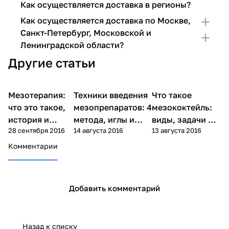
Как осуществляется доставка в регионы?
Как осуществляется доставка по Москве,
Санкт-Петербург, Московской и
Ленинградской области?
Другие статьи
Мезотерапия:
Техники введения
Что такое
Мезотерапия
Мезотерапия
Мезотерапия
что это такое,
мезопрепаратов: 4
мезококтейль:
история и
метода, иглы и
виды, задачи и
28 сентября 2016
14 августа 2016
13 августа 2016
механизм
алгоритм выбора
способы
действия
применения
Комментарии
Добавить комментарий
Назад к списку