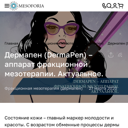
Главная
Статьи
Фракционная мезотерапия (дермапен)
Дермапен (
Дермапен (DermaPen) –
аппарат фракционной
мезотерапии. Актуальное.
Фракционная мезотерапия (дермапен)
27 марта 2020
Состояние кожи – главный маркер молодости и
красоты. С возрастом обменные процессы дермы