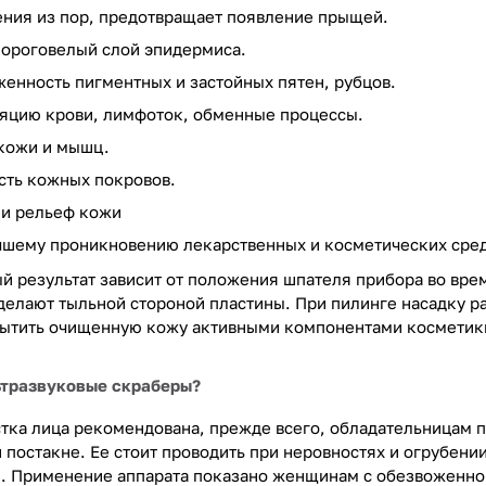
ения из пор, предотвращает появление прыщей.
 ороговелый слой эпидермиса.
енность пигментных и застойных пятен, рубцов.
яцию крови, лимфоток, обменные процессы.
кожи и мышц.
ть кожных покровов.
 и рельеф кожи
чшему проникновению лекарственных и косметических сред
й результат зависит от положения шпателя прибора во вре
елают тыльной стороной пластины. При пилинге насадку ра
сытить очищенную кожу активными компонентами косметик
ьтразвуковые скраберы?
стка лица рекомендована, прежде всего, обладательницам 
и постакне. Ее стоит проводить при неровностях и огрубен
). Применение аппарата показано женщинам с обезвоженн