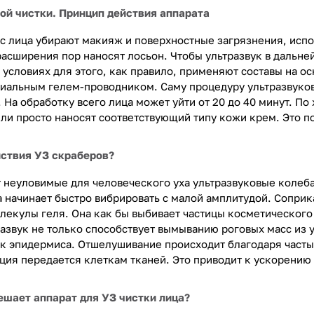
ой чистки. Принцип действия аппарата
с лица убирают макияж и поверхностные загрязнения, ис
расширения пор наносят лосьон. Чтобы ультразвук в дальн
х условиях для этого, как правило, применяют составы на 
иальным гелем-проводником. Саму процедуру ультразвуков
. На обработку всего лица может уйти от 20 до 40 минут. 
ли просто наносят соответствующий типу кожи крем. Это по
йствия УЗ скраберов?
 неуловимые для человеческого уха ультразвуковые колебан
а начинает быстро вибрировать с малой амплитудой. Соприк
лекулы геля. Она как бы выбивает частицы косметического с
развук не только способствует вымыванию роговых масс из 
к эпидермиса. Отшелушивание происходит благодаря част
ация передается клеткам тканей. Это приводит к ускоре
шает аппарат для УЗ чистки лица?