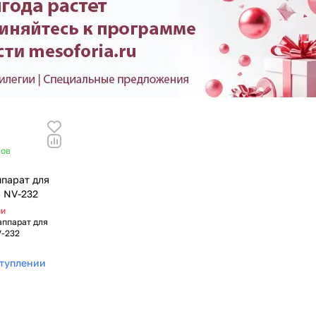
сов
ппарат для
) NV-232
ии
аппарат для
V-232
ступлении