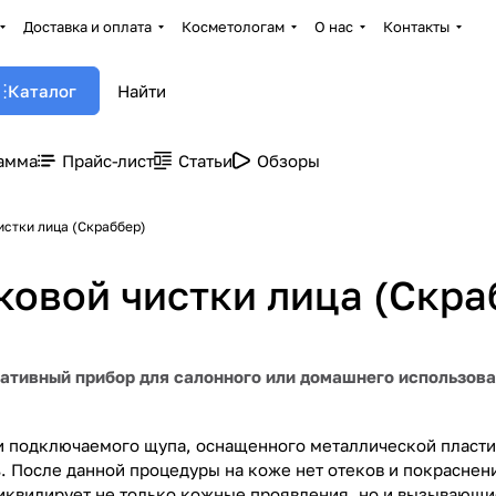
Доставка и оплата
Косметологам
О нас
Контакты
Каталог
амма
Прайс-лист
Статьи
Обзоры
истки лица (Скраббер)
ковой чистки лица (Скра
ртативный прибор для салонного или домашнего использов
ы и подключаемого щупа, оснащенного металлической пласт
. После данной процедуры на коже нет отеков и покраснени
ликвидирует не только кожные проявления, но и вызывающи