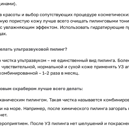
инами).
в красоты и выбор сопутствующих процедуре косметических
рную пористую кожу лучше всего очищать пилинговыми тони
 с увлажняющим эффектом. Использовать гидратирующие пр
цах.
елать ультразвуковой пилинг?
 чистка ультразвуком – не единственный вид пилинга. Боле
 чувствительной, нормальной и сухой коже применять УЗ ап
 комбинированной – 1–2 раза в месяц.
овым скрабером лучше всего делать:
еханическим пилингом. Такая чистка называется комбиниров
 на море. Например, после химического пилинга загорать н
нет.
роприятием. После УЗ пилинга нет шелушений и покраснен