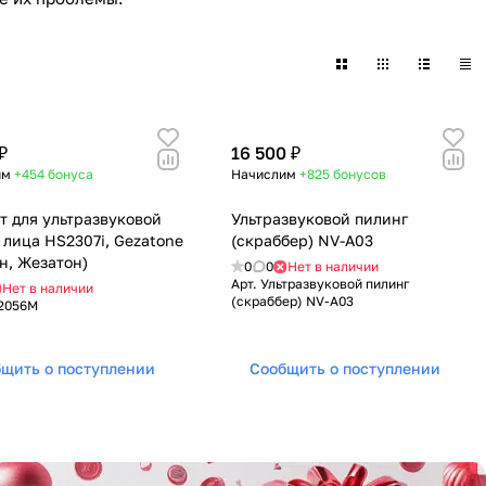
₽
16 500 ₽
им
+454
бонуса
Начислим
+825
бонусов
т для ультразвуковой
Ультразвуковой пилинг
 лица HS2307i, Gezatone
(скраббер) NV-A03
он, Жезатон)
0
0
Нет в наличии
Арт.
Ультразвуковой пилинг
Нет в наличии
(скраббер) NV-A03
2056M
щить о поступлении
Сообщить о поступлении