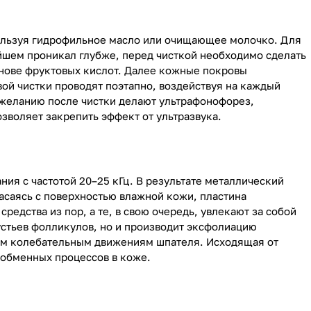
пользуя гидрофильное масло или очищающее молочко. Для
ейшем проникал глубже, перед чисткой необходимо сделать
основе фруктовых кислот. Далее кожные покровы
ой чистки проводят поэтапно, воздействуя на каждый
По желанию после чистки делают ультрафонофорез,
зволяет закрепить эффект от ультразвука.
ия с частотой 20–25 кГц. В результате металлический
асаясь с поверхностью влажной кожи, пластина
редства из пор, а те, в свою очередь, увлекают за собой
устьев фолликулов, но и производит эксфолиацию
ым колебательным движениям шпателя. Исходящая от
нию обменных процессов в коже.