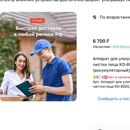
По возрастан
6 700 ₽
Начислим
+335
бону
Аппарат для ульт
чистки лица KD-8
(аккумуляторный)
5
1
Нет в налич
Арт.
Аппарат для уль
чистки лица KD-8020
Сообщить о по