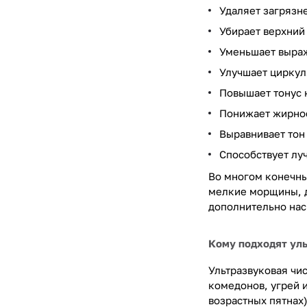
Удаляет загрязн
Убирает верхний
Уменьшает выраж
Улучшает циркул
Повышает тонус 
Понижает жирнос
Выравнивает тон
Способствует лу
Во многом конечны
мелкие морщины, д
дополнительно на
Кому подходят ул
Ультразвуковая чи
комедонов, угрей 
возрастных пятнах