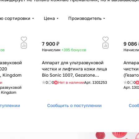
ию сортировки
Цена
Производитель
7 900 ₽
9 086 
сов
Начислим
+395
бонусов
Начисл
развуковой
Аппарат для ультразвуковой
Аппара
020
чистки и лифтинга кожи лица
чистки
, Kingdom
Bio Sonic 1007, Gezatone
(Гезат
(Гезатон, Жезатон)
ии
0
0
Нет в наличии
Арт.
1301253
0
0
тразвуковой
Арт.
130
, Kingdom
ступлении
Сообщить о поступлении
Сооб