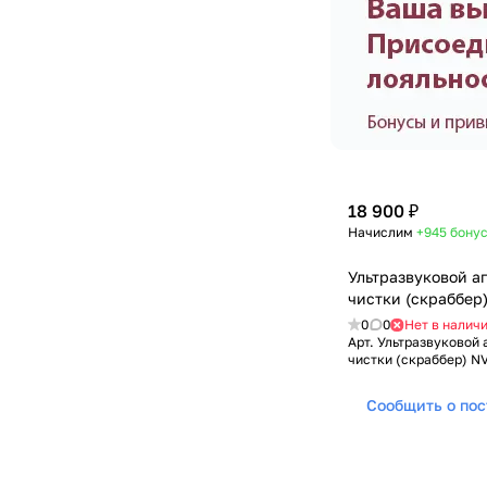
18 900 ₽
Начислим
+945
бону
Ультразвуковой а
чистки (скраббер
0
0
Нет в налич
Арт.
Ультразвуковой 
чистки (скраббер) N
Сообщить о по