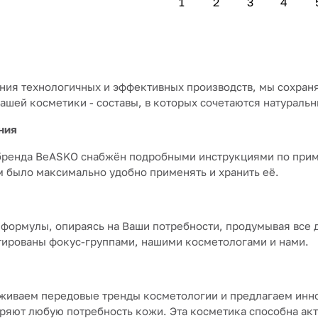
1
2
3
4
ания технологичных и эффективных производств, мы сохран
нашей косметики - составы, в которых сочетаются натураль
ния
бренда BeASKO снабжён подробными инструкциями по прим
м было максимально удобно применять и хранить её.
формулы, опираясь на Ваши потребности, продумывая все 
тированы фокус-группами, нашими косметологами и нами.
живаем передовые тренды косметологии и предлагаем инн
ряют любую потребность кожи. Эта косметика способна акт