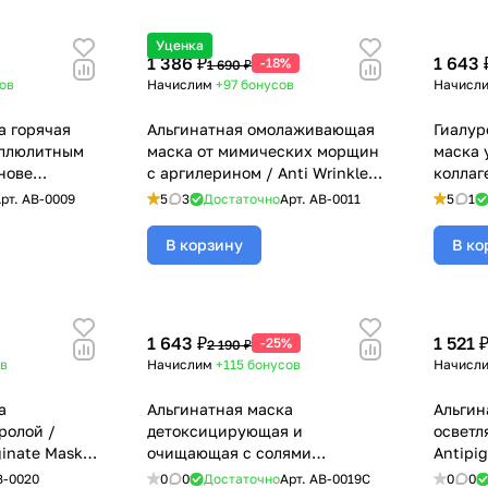
Уценка
1 386 ₽
1 643 
-18%
1 690 ₽
ов
Начислим
+97
бонусов
Начисл
а горячая
Альгинатная омолаживающая
Гиалур
еллюлитным
маска от мимических морщин
маска 
нове
с аргилерином / Anti Wrinkles
коллаг
 Alginate
Alginate Mask, BeASKO - 6*30
кислот
рт.
AB-0009
5
3
Достаточно
Арт.
AB-0011
5
1
0 гр
гр
Collage
BeASKO
В корзину
В ко
1 643 ₽
1 521 
-25%
2 190 ₽
в
Начислим
+115
бонусов
Начисл
а
Альгинатная маска
Альгин
ролой /
детоксицирующая и
осветл
ginate Mask,
очищающая с солями
Antipi
Мертвого моря / Detox Dead
Mask, 
B-0020
0
0
Достаточно
Арт.
AB-0019C
0
0