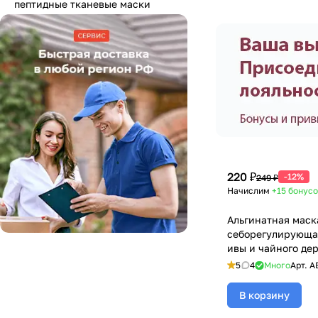
пептидные тканевые маски
220 ₽
-12%
249 ₽
Начислим
+15
бонусо
Альгинатная маск
себорегулирующа
ивы и чайного дер
Norm Alginate Mas
5
4
Много
Арт.
A
30 гр
В корзину