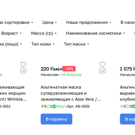
яции)
ию сортировки
Цена
Наши предложения
В нал
Возраст
Масса (гр)
Наименование косметики
а (лицо)
Тип кожи
Тип маски
220 ₽
1 075 
-12%
249 ₽
в
Начислим
+15
бонусов
Начисл
лаживающая
Альгинатная маска
Альгин
ских морщин
суперувлажняющая и
выравн
nti Wrinkles
заживляющая с Aloe Vera /
клубни
ASKO - 30 гр
Hydra Recovery Alginate Mask,
Strawbe
B-0011
5
1
Много
Арт.
AB-0001
0
0
BeASKO - 30 гр
BeASKO
В корзину
В ко