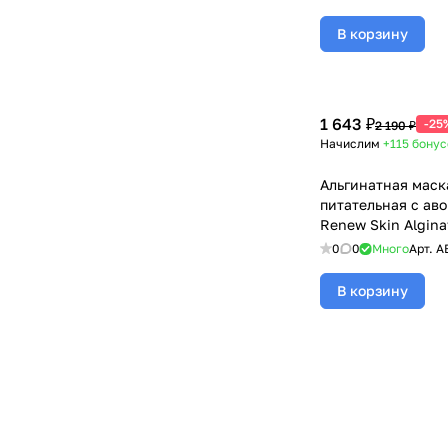
В корзину
1 643 ₽
-25
2 190 ₽
Начислим
+115
бонус
Альгинатная маск
питательная с аво
Renew Skin Algina
BeASKO - 350 гр
0
0
Много
Арт.
A
В корзину