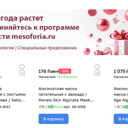
176 ₽
1 075 
-12%
199 ₽
в
Начислим
+13
бонусов
Начисл
а
Альгинатная маска
Альгин
я с листьями
питательная с авокадо /
маска 
ева / Sebo
Renew Skin Alginate Mask,
Age Al
k, BeASKO -
BeASKO - 30 гр
6*30 гр
B-0013
5
2
Много
Арт.
AB-0005
0
0
В корзину
В ко