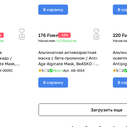
Sea Alginate Mask, BeASKO -
350 гр
В корзину
В ко
176 ₽
220 ₽
%
-12%
199 ₽
2
ов
Начислим
+13
бонусов
Начисл
а
Альгинатная антивозрастная
Альгин
кадо /
маска с бета-пролином / Anti-
осветл
te Mask,
Age Alginate Mask, BeASKO - 30
Antipi
гр
Mask, 
B-0005C
5
1
Много
Арт.
AB-0014
5
2
В корзину
В ко
Загрузить еще