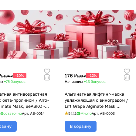
₽
176 ₽
-10%
-12%
1 194 ₽
199 ₽
им
+76
бонусов
Начислим
+13
бонусов
атная антивозрастная
Альгинатная лифтинг-маска
с бета-пролином / Anti-
увлажняющая с виноградом /
ginate Mask, BeASKO -
Lift Grape Alginate Mask,
BeASKO - 30 гр
Достаточно
Арт.
AB-0014
5
2
Много
Арт.
AB-0003
рзину
В корзину