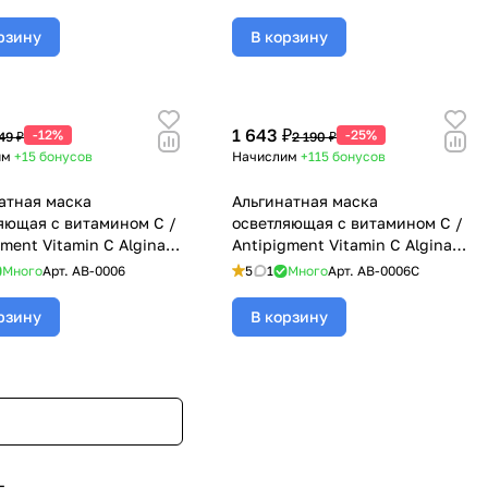
Sea Alginate Mask, BeASKO - 30
гр
рзину
В корзину
1 643 ₽
-12%
-25%
49 ₽
2 190 ₽
им
+15
бонусов
Начислим
+115
бонусов
атная маска
Альгинатная маска
яющая с витамином С /
осветляющая с витамином С /
gment Vitamin C Alginate
Antipigment Vitamin C Alginate
BeASKO - 30 гр
Mask, BeASKO - 350 гр
Много
Арт.
AB-0006
5
1
Много
Арт.
AB-0006C
рзину
В корзину