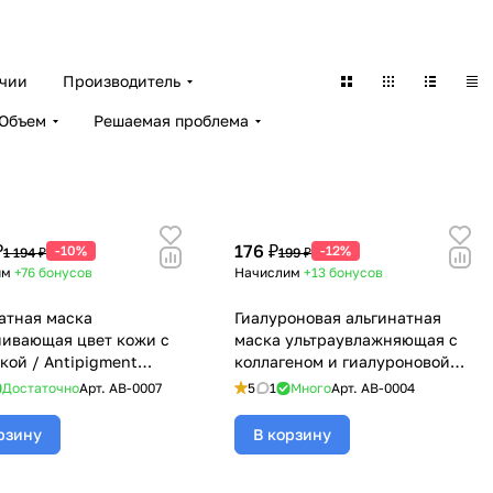
ичии
Производитель
Объем
Решаемая проблема
₽
176 ₽
-10%
-12%
1 194 ₽
199 ₽
им
+76
бонусов
Начислим
+13
бонусов
атная маска
Гиалуроновая альгинатная
ивающая цвет кожи с
маска ультраувлажняющая с
кой / Antipigment
коллагеном и гиалуроновой
rry Alginate Mask,
кислотой / Hyaluronic &
Достаточно
Арт.
AB-0007
5
1
Много
Арт.
AB-0004
 - 6*30 гр
Collagen Alginate Mask,
BeASKO - 30 гр
рзину
В корзину