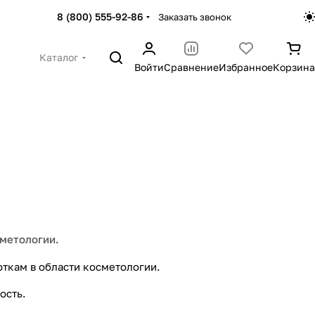
8 (800) 555-92-86
Заказать звонок
Каталог
Войти
Сравнение
Избранное
Корзина
сметологии.
ткам в области косметологии.
 Algo -
BeASKO Best Eyes - уход
атные маски
за глазами
ость.
ов
6 товаров