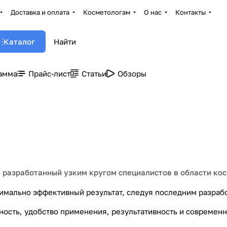
Доставка и оплата
Косметологам
О нас
Контакты
Каталог
амма
Прайс-лист
Статьи
Обзоры
 разработанный узким кругом специалистов в области ко
имально эффективный результат, следуя последним разрабо
BeASKO
Shugaring BeASKO Skin -
BeASKO
сты
наборы для шугаринга
альгин
ность, удобство применения, результативность и современн
6 товаров
49 товар
(депиляции / эпиляции)