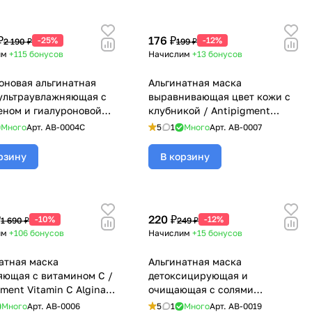
₽
176 ₽
-25%
-12%
2 190 ₽
199 ₽
им
+115
бонусов
Начислим
+13
бонусов
оновая альгинатная
Альгинатная маска
ультраувлажняющая с
выравнивающая цвет кожи с
еном и гиалуроновой
клубникой / Antipigment
ой / Hyaluronic &
Strawberry Alginate Mask,
Много
Арт.
AB-0004C
5
1
Много
Арт.
AB-0007
n Alginate Mask,
BeASKO - 30 гр
 - 350 гр
рзину
В корзину
₽
220 ₽
-10%
-12%
1 690 ₽
249 ₽
им
+106
бонусов
Начислим
+15
бонусов
атная маска
Альгинатная маска
яющая с витамином С /
детоксицирующая и
gment Vitamin C Alginate
очищающая с солями
BeASKO - 6*30 гр
Мертвого моря / Detox Dead
Много
Арт.
AB-0006
5
1
Много
Арт.
AB-0019