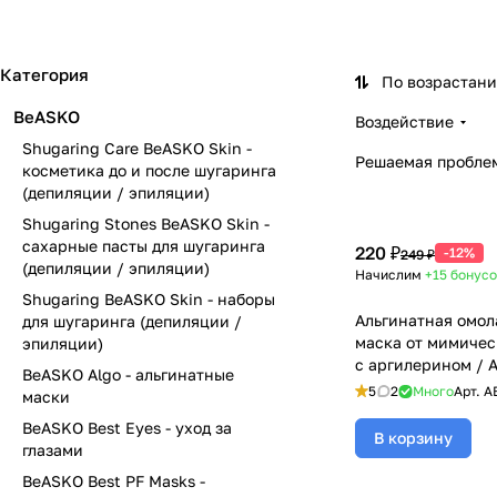
(депиляции / эпиляции)
(депиляции / эпил
Категория
По возрастан
BeASKO
Воздействие
Shugaring Care BeASKO Skin -
Решаемая проблем
косметика до и после шугаринга
(депиляции / эпиляции)
Shugaring Stones BeASKO Skin -
сахарные пасты для шугаринга
220 ₽
-12%
249 ₽
(депиляции / эпиляции)
Начислим
+15
бонусо
Shugaring BeASKO Skin - наборы
Альгинатная омо
для шугаринга (депиляции /
маска от мимиче
эпиляции)
с аргилерином / A
BeASKO Algo - альгинатные
Alginate Mask, Be
5
2
Много
Арт.
A
маски
BeASKO Best Eyes - уход за
В корзину
глазами
BeASKO Best PF Masks -