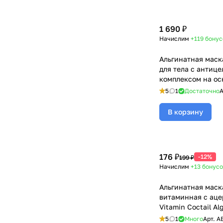
1 690 ₽
Начислим
+119
бонус
Альгинатная маск
для тела с антиц
комплексом на ос
ананаса / Lipo Hot
5
1
Достаточно
А
Mask, BeASKO - 35
В корзину
176 ₽
-12%
199 ₽
Начислим
+13
бонусо
Альгинатная маск
витаминная с аце
Vitamin Coctail Al
BeASKO - 30 гр
5
1
Много
Арт.
A