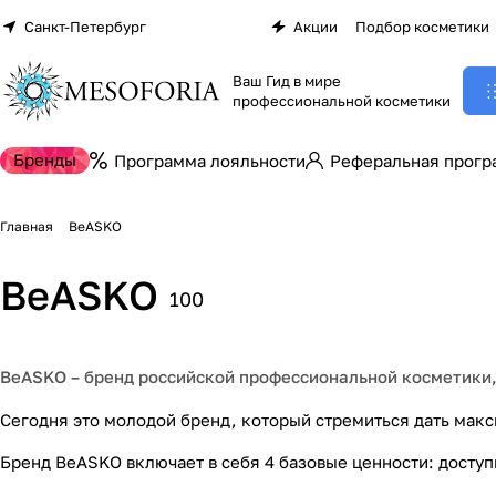
Санкт-Петербург
Акции
Подбор косметики
Ваш Гид в мире
профессиональной косметики
Бренды
Программа лояльности
Реферальная прогр
Главная
BeASKO
BeASKO
100
BeASKO – бренд российской профессиональной косметики,
Сегодня это молодой бренд, который стремиться дать макс
Shugaring Care BeASKO
Shugaring Stones 
BeASKO Best PF Masks -
Skin - косметика до и
Skin - сахарные па
Бренд BeASKO включает в себя 4 базовые ценности: доступ
пептидные тканевые
13 товаров
12 товаров
после шугаринга
для шугаринга
14 товаров
маски