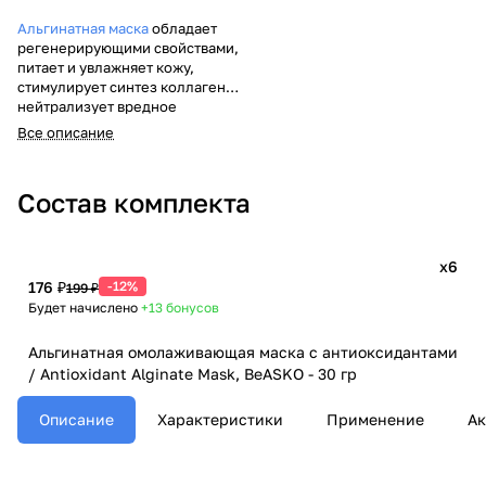
Альгинатная маска
обладает
регенерирующими свойствами,
питает и увлажняет кожу,
стимулирует синтез коллагена,
нейтрализует вредное
воздействие свободных
Все описание
радикалов, витаминизирует и
тонизирует кожу,
восстанавливает цвет лица
.
Состав комплекта
x6
176 ₽
-12%
199 ₽
Будет начислено
+13
бонусов
Альгинатная омолаживающая маска с антиоксидантами
/ Antioxidant Alginate Mask, BeASKO - 30 гр
Описание
Характеристики
Применение
Ак