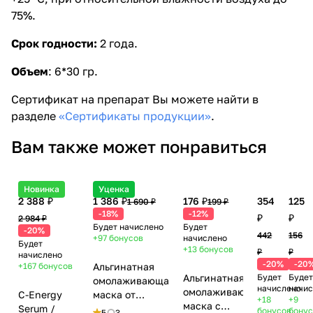
75%.
Срок годности:
2 года.
Объем
: 6*30 гр.
Сертификат на препарат Вы можете найти в
разделе
«Сертификаты продукции»
.
Вам также может понравиться
Новинка
Уценка
2 388 ₽
1 386 ₽
176 ₽
354
125
1 690 ₽
199 ₽
-18%
-12%
₽
₽
2 984 ₽
Будет начислено
Будет
-20%
442
156
+97
бонусов
начислено
Будет
+13
бонусов
₽
₽
начислено
-20%
-20
+167
бонусов
Альгинатная
Альгинатная
Будет
Будет
омолаживающая
начислено
начис
омолаживающая
С-Energy
маска от
+18
+9
маска с
Serum /
мимических
бонусов
бонус
5
3