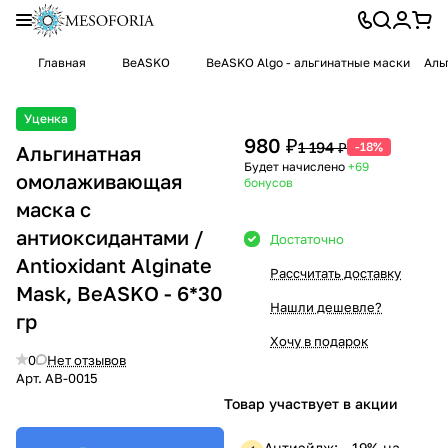
Главная
BeASKO
BeASKO Algo - альгинатные маски
Аль
Уценка
980 ₽
1 194 ₽
-18%
Альгинатная
Будет начислено
+69
омолаживающая
бонусов
маска с
антиоксидантами /
Достаточно
Antioxidant Alginate
Рассчитать доставку
Mask, BeASKO - 6*30
Нашли дешевле?
гр
Хочу в подарок
0
Нет отзывов
Арт.
AB-0015
Товар участвует в акции
Антиэйдж: —19% на