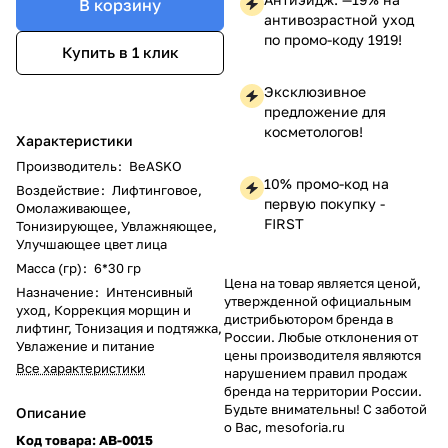
В корзину
антивозрастной уход
по промо-коду 1919!
Купить в 1 клик
Эксклюзивное
предложение для
косметологов!
Характеристики
Производитель
:
BeASKO
10% промо-код на
Воздействие
:
Лифтинговое,
первую покупку -
Омолаживающее,
FIRST
Тонизирующее, Увлажняющее,
Улучшающее цвет лица
Масса (гр)
:
6*30 гр
Цена на товар является ценой,
Назначение
:
Интенсивный
утвержденной официальным
уход, Коррекция морщин и
дистрибьютором бренда в
лифтинг, Тонизация и подтяжка,
России. Любые отклонения от
Увлажение и питание
цены производителя являются
Все характеристики
нарушением правил продаж
бренда на территории России.
Будьте внимательны! С заботой
Описание
о Вас, mesoforia.ru
Код товара:
AB-0015