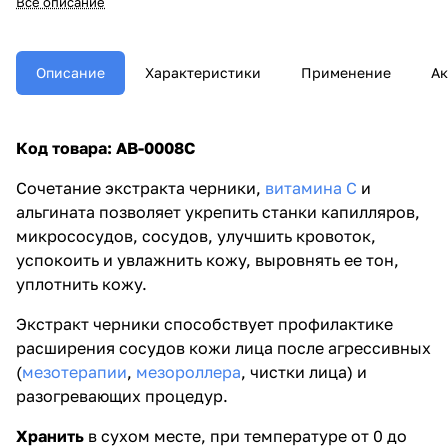
Все описание
выровнять ее тон, уплотнить
кожу.
Описание
Характеристики
Применение
Ак
Код товара:
AB-0008C
Сочетание экстракта черники,
витамина С
и
альгината позволяет укрепить станки капилляров,
микрососудов, сосудов, улучшить кровоток,
успокоить и увлажнить кожу, выровнять ее тон,
уплотнить кожу.
Экстракт черники способствует профилактике
расширения сосудов кожи лица после агрессивных
(
мезотерапии
,
мезороллера
, чистки лица) и
разогревающих процедур.
Хранить
в сухом месте, при температуре от 0 до