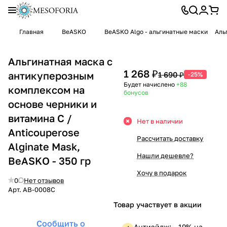
Главная
BeASKO
BeASKO Algo - альгинатные маски
Аль
Альгинатная маска с
1 268 ₽
антикуперозным
1 690 ₽
-25%
Будет начислено
+88
комплексом на
бонусов
основе черники и
витамина С /
Нет в наличии
Anticouperose
Рассчитать доставку
Alginate Mask,
Нашли дешевле?
BeASKO - 350 гр
Хочу в подарок
0
Нет отзывов
Арт.
AB-0008C
Товар участвует в акции
Сообщить о
Антиэйдж: —19% на