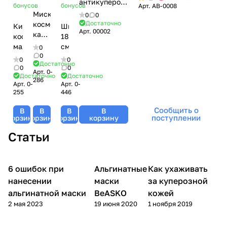
антикуперозный
витамина С /
бонусов
бонусов
Арт.
AB-0008
с
Миска
Anticouperose
0
0
троксерутином,
Достаточно
косметическая
Alginate Mask,
Кисть
Шпатель,
Арт.
00002
Mesoforia
каучуковая,
BeASKO - 30 гр
косметическая
18
(Мезофория)
13
малая
см
0
- 100 мл
см
0
0
0
Достаточно
0
0
Арт.
0-
Достаточно
Достаточно
286
Арт.
0-
Арт.
0-
255
446
Сообщить о
В
В
В
В
поступлении
корзину
корзину
корзину
корзину
Статьи
6 ошибок при
Альгинатные
Уход за
Как ухаживать
Уход за лицом
Уход за лицом
лицом
нанесении
маски
за куперозной
альгинатной маски
BeASKO
кожей
2 мая 2023
19 июня 2020
1 ноября 2019