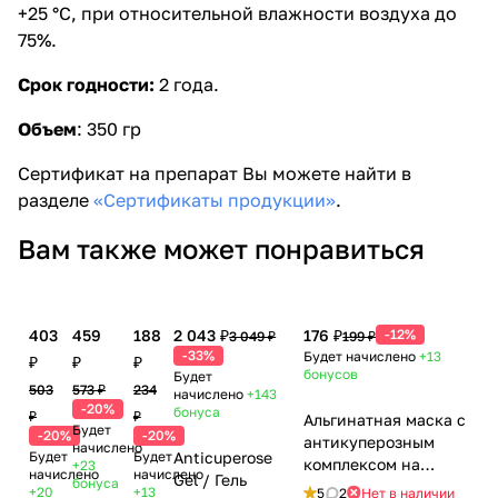
+25 °С, при относительной влажности воздуха до
75%.
Срок годности:
2 года.
Объем
: 350 гр
Сертификат на препарат Вы можете найти в
разделе
«Сертификаты продукции»
.
Вам также может понравиться
403
459
188
2 043 ₽
176 ₽
-12%
3 049 ₽
199 ₽
-33%
Будет начислено
+13
₽
₽
₽
бонусов
Будет
503
573 ₽
234
начислено
+143
-20%
бонуса
₽
₽
Альгинатная маска с
Будет
-20%
-20%
антикуперозным
начислено
Будет
Будет
Anticuperose
комплексом на
+23
начислено
начислено
Gel / Гель
бонуса
основе черники и
+20
+13
5
2
Нет в наличии