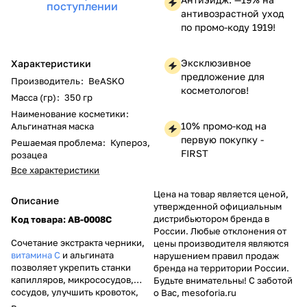
поступлении
антивозрастной уход
по промо-коду 1919!
Эксклюзивное
Характеристики
предложение для
Производитель
:
BeASKO
косметологов!
Масса (гр)
:
350 гр
Наименование косметики
:
10% промо-код на
Альгинатная маска
первую покупку -
Решаемая проблема
:
Купероз,
FIRST
розацеа
Все характеристики
Цена на товар является ценой,
Описание
утвержденной официальным
дистрибьютором бренда в
Код товара:
AB-0008C
России. Любые отклонения от
Сочетание экстракта черники,
цены производителя являются
витамина С
и альгината
нарушением правил продаж
позволяет укрепить станки
бренда на территории России.
капилляров, микрососудов,
Будьте внимательны! С заботой
сосудов, улучшить кровоток,
о Вас, mesoforia.ru
успокоить и увлажнить кожу,