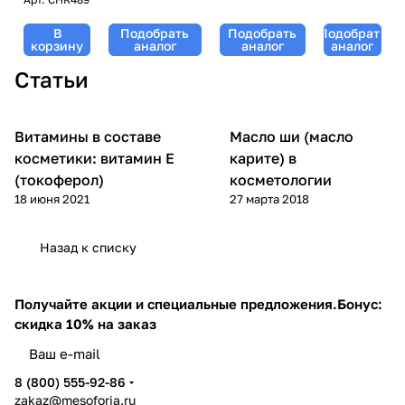
30,
Chateau
В
Подобрать
Подобрать
Подобрать
De Beaute,
корзину
аналог
аналог
аналог
Christina
Статьи
(Кристина)
- 50 мл
Витамины в составе
Масло ши (масло
Уход за лицом
Уход за телом
косметики: витамин Е
карите) в
(токоферол)
косметологии
18 июня 2021
27 марта 2018
Назад к списку
Получайте акции и специальные предложения.
Бонус:
скидка 10% на заказ
8 (800) 555-92-86
zakaz@mesoforia.ru