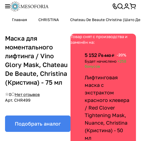
Главная
CHRISTINA
Chateau De Beaute Christina (Шато Д
Товар снят с производства и
Маска для
заменён на:
моментального
лифтинга / Vino
5 152 ₽
-20%
6 440 ₽
Будет начислено
+258
Glory Mask, Chateau
бонусов
De Beaute, Christina
Лифтинговая
(Кристина) - 75 мл
маска с
экстрактом
0
Нет отзывов
красного клевера
Арт.
CHR499
/ Red Clover
Tightening Mask,
Nuance, Christina
Подобрать аналог
(Кристина) - 50
мл