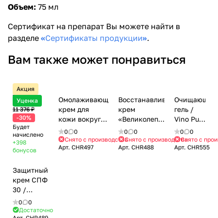
Объем:
75 мл
Сертификат на препарат Вы можете найти в
разделе
«
Сертификаты продукции
»
.
Вам также может понравиться
Акция
7 964 ₽
Омолаживающий
Восстанавливающий
Очищающий
Уценка
крем для
крем
гель /
11 376 ₽
-30%
кожи вокруг
«Великолепие»
Vino Pure
Будет
глаз /
/ Vino Sheen
Cleanser,
0
0
0
0
0
0
начислено
Rejuvenating
Restoring
Chateau
Снято с производства
Снято с производства
Снято с про
+398
Арт.
CHR497
Арт.
CHR488
Арт.
CHR555
Vineyard Eye
Cream,
De
бонусов
Сreаm,
Chateau De
Beaute,
Chateau De
Beaute,
Christina
Защитный
Beaute,
Christina
(Кристина)
крем СПФ
Christina
(Кристина) -
- 300 мл
30 /
(Кристина) -
50 мл
Shielding
0
0
30 мл
Сream SPF
Достаточно
Арт.
CHR489