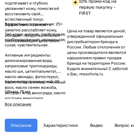
10% промо-код на
подтягивает и глубоко
первую покупку -
увлажняет кожу, помогая ей
FIRST
восстановить свой
естественный тонус.
Возрастные ограничения: 25+
Эффективно освежает и
заметно расслабляет кожу,
Цена на товар является ценой,
Тип кожи: жирная, проблемная,
обладает продолжительным
утвержденной официальным
комбинированная, нормальная,
омолаживающим действием.
дистрибьютором бренда в
сухая, чувствительная.
России. Любые отклонения от
цены производителя являются
Активные ингредиенты:
нарушением правил продаж
деионизированная вода,
бренда на территории России.
каприловые триглицериды,
Будьте внимательны! С заботой
масло ши, цетилпальмитат,
о Вас, mesoforia.ru
масло авокадо, фитостерол,
Количество применений: 25
масло плодов оливы, пчелиный
воск, масло семян жожоба,
Объем: 75 мл
экстракт ягод винограда, масло
косточек винограда,
токоферола ацетат,
Все описание
ресвератрол.
Описание
Характеристики
Видео
Вопрос к