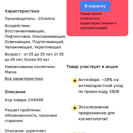
В корзину
Характеристики
Товар может
Производитель
:
Christina
отличаться
характеристиками и
Воздействие
:
комплектацией
Восстанавливающее,
Лифтинговое, Омолаживающее,
Освежающее, Подтягивающий,
Увлажняющее, Укрепляющее
Возраст
:
от 25 до 35 лет, от 35
до 45 лет, более 50 лет
Товар участвует в акции
Наименование косметики
:
Маска
Все характеристики
Антиэйдж: —19% на
антивозрастной уход
по промо-коду 1919!
Описание
Код товара: CHR499
Эксклюзивное
Решает проблемы:
предложение для
обезвоженность, признаки
косметологов!
старения.
Описание: укрепляет,