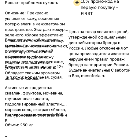
10% промо-код на
Решает проблемы: сухость
первую покупку -
Описание: Прекрасно
FIRST
увлажняет кожу, восполняя
потерю влаги в межклеточном
пространстве. Экстракт кожуры
Цена на товар является ценой,
зеленого яблока эффективно
утвержденной официальным
Благодаря легкой текстуре
очищает и омолаживает кожу.
дистрибьютором бренда в
крем быстро впитывается,
Витамин Е и мочевина смягчают,
России. Любые отклонения от
освежает кожу, дарит ей
стимулируют клеточное
цены производителя являются
ощущение комфорта,
обновление, делая кожу
нарушением правил продаж
возвращает здоровое сияние,
гладкой и бархатистой.
бренда на территории России.
Возрастные ограничения: 12+
упругость и эластичность.
Будьте внимательны! С заботой
Обладает свежим ароматом
о Вас, mesoforia.ru
Тип кожи: нормальная, сухая.
зеленого яблока.
Активные ингредиенты:
сквалан, фруктоза, мочевина,
глутаминовая кислота,
гидролизированный эластин,
морская соль, экстракт яблока,
Количество применений: 250
гиалуроновая кислота, витамин
Е.
Объем: 250 мл