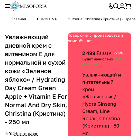
Главная
CHRISTINA
Outserial Christina (Кристина) - Пре
Товар снят с производства и
Увлажняющий
заменён на:
дневной крем с
витамином Е для
2 499 ₽
-25%
3 331 ₽
Будет начислено
+125
нормальной и сухой
бонусов
кожи «Зеленое
Увлажняющий и
яблоко» / Hydrating
питательный
Day Cream Green
крем
Apple + Vitamin E For
«Женьшень» /
Hydra Ginseng
Normal And Dry Skin,
Cream, Line
Christina (Кристина)
Repair, Christina
- 250 мл
(Кристина) - 50
мл
0
Нет отзывов