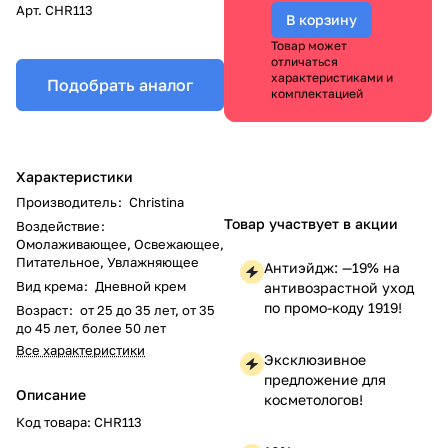
Арт.
CHR113
В корзину
Товар может
отличаться
характеристиками и
Подобрать аналог
комплектацией
Характеристики
Производитель
:
Christina
Товар участвует в акции
Воздействие
:
Омолаживающее, Освежающее,
Питательное, Увлажняющее
Антиэйдж: —19% на
Вид крема
:
Дневной крем
антивозрастной уход
по промо-коду 1919!
Возраст
:
от 25 до 35 лет, от 35
до 45 лет, более 50 лет
Все характеристики
Эксклюзивное
предложение для
Описание
косметологов!
Код товара: CHR113