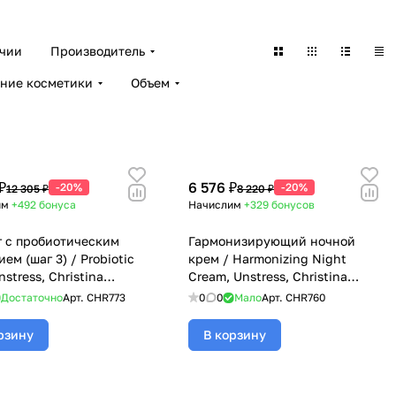
ичии
Производитель
ние косметики
Объем
₽
6 576 ₽
-20%
-20%
12 305 ₽
8 220 ₽
им
+492
бонуса
Начислим
+329
бонусов
 с пробиотическим
Гармонизирующий ночной
ем (шаг 3) / Probiotic
крем / Harmonizing Night
nstress, Christina
Cream, Unstress, Christina
ина) - 250 мл
(Кристина) - 50 мл
Достаточно
Арт.
CHR773
0
0
Мало
Арт.
CHR760
рзину
В корзину