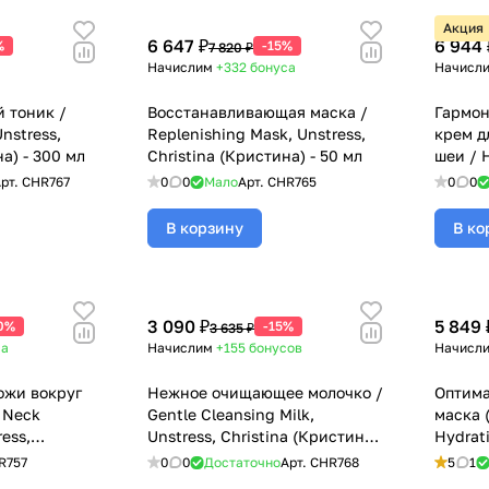
Акция
6 647 ₽
6 944 
%
-15%
7 820 ₽
Начислим
+332
бонуса
Начисл
 тоник /
Восстанавливающая маска /
Гармо
Unstress,
Replenishing Mask, Unstress,
крем д
а) - 300 мл
Christina (Кристина) - 50 мл
шеи / 
Night C
рт.
CHR767
0
0
Мало
Арт.
CHR765
0
0
Christi
В корзину
В ко
3 090 ₽
5 849 
0%
-15%
3 635 ₽
са
Начислим
+155
бонусов
Начисл
ожи вокруг
Нежное очищающее молочко /
Оптим
& Neck
Gentle Cleansing Milk,
маска (
ess,
Unstress, Christina (Кристина)
Hydrati
а) - 30 мл
- 300 мл
Christi
R757
0
0
Достаточно
Арт.
CHR768
5
1