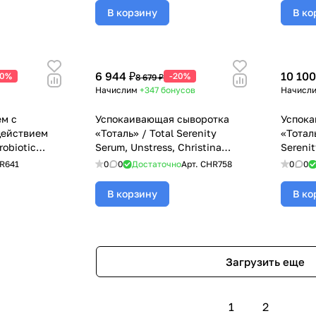
В корзину
В ко
6 944 ₽
10 100
20%
-20%
8 679 ₽
Начислим
+347
бонусов
Начисл
м с
Успокаивающая сыворотка
Успока
действием
«Тоталь» / Total Serenity
«Тоталь
robiotic
Serum, Unstress, Christina
Serenit
 Unstress,
(Кристина) - 30 мл
Christi
R641
0
0
Достаточно
Арт.
CHR758
0
0
а) - 150 мл
В корзину
В ко
Загрузить еще
1
2