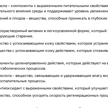
асла – компоненты с выраженными питательными свойствам
тельного влияния среды и поддерживают уровень увлажнен
ений и плодов – вещества, способные проникать в глубокие
.
ирорастворимый витамин в легкоусвояемой форме, который
ирующие старение.
ство с успокаивающими кожу свойствами, которое устраня
щества с успокаивающим кожу действием, которые сглажив
оненты целенаправленно действия, которые действуют на 
етаболических процессов.
ислота – вещество, связывающее и удерживающее влагу вн
оспалительные процессы.
нтиоксидант с выраженными свойствами, который улучшает
щество, способное ускорять скорость регенерационных пр