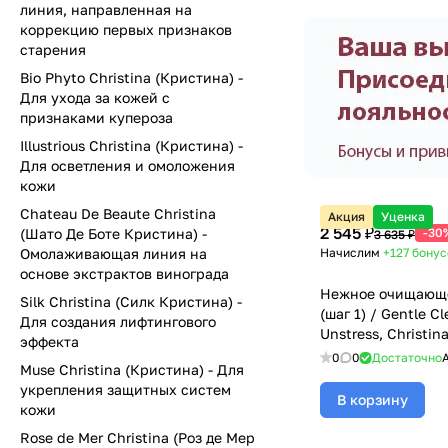
линия, направленная на
коррекцию первых признаков
старения
Bio Phyto Christina (Кристина) -
Для ухода за кожей с
признаками купероза
Illustrious Christina (Кристина) -
Для осветления и омоложения
кожи
Chateau De Beaute Christina
Акция
Уценка
2 545 ₽
(Шато Де Боте Кристина) -
-30
3 635 ₽
Омолаживающая линия на
Начислим
+127
бонус
основе экстрактов винограда
Нежное очищающ
Silk Christina (Силк Кристина) -
(шаг 1) / Gentle Cl
Для создания лифтингового
Unstress, Christin
эффекта
- 300 мл
0
0
Достаточно
Muse Christina (Кристина) - Для
укрепления защитных систем
В корзину
кожи
Rose de Mer Christina (Роз де Мер