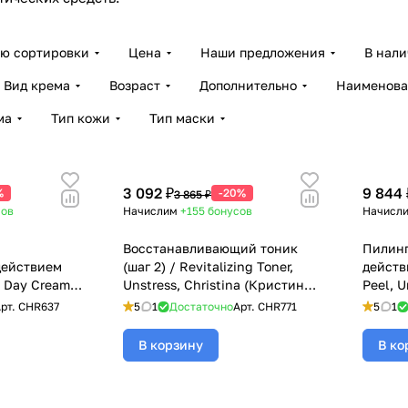
ию сортировки
Цена
Наши предложения
В нал
Вид крема
Возраст
Дополнительно
Наименова
ма
Тип кожи
Тип маски
3 092 ₽
9 844 
%
-20%
3 865 ₽
сов
Начислим
+155
бонусов
Начисл
Восстанавливающий тоник
Пилинг
действием
(шаг 2) / Revitalizing Toner,
действи
c Day Cream
Unstress, Christina (Кристина)
Peel, U
Christina
- 300 мл
(Крист
рт.
CHR637
5
1
Достаточно
Арт.
CHR771
5
1
л
В корзину
В ко