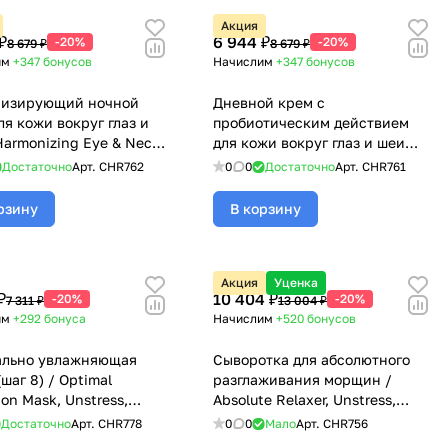
Акция
₽
6 944 ₽
-20%
-20%
8 679 ₽
8 679 ₽
им
+347
бонусов
Начислим
+347
бонусов
низирующий ночной
Дневной крем с
ля кожи вокруг глаз и
пробиотическим действием
Harmonizing Eye & Neck
для кожи вокруг глаз и шеи
ream, Unstress,
СПФ 8 / Probiotic Day Cream
Достаточно
Арт.
CHR762
0
0
Достаточно
Арт.
CHR761
na (Кристина) - 30 мл
Eye & Neck SPF 8, Unstress,
Christina (Кристина) - 30 мл
рзину
В корзину
Акция
Уценка
₽
10 404 ₽
-20%
-20%
7 311 ₽
13 004 ₽
им
+292
бонуса
Начислим
+520
бонусов
ально увлажняющая
Сыворотка для абсолютного
шаг 8) / Optimal
разглаживания морщин /
on Mask, Unstress,
Absolute Relaxer, Unstress,
na (Кристина) - 250 мл
Christina (Кристина) - 30 мл
Достаточно
Арт.
CHR778
0
0
Мало
Арт.
CHR756