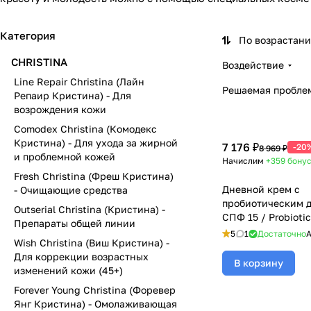
Категория
По возрастан
CHRISTINA
Воздействие
Line Repair Christina (Лайн
Решаемая пробле
Репаир Кристина) - Для
возрождения кожи
Comodex Christina (Комодекс
Кристина) - Для ухода за жирной
7 176 ₽
-20
8 969 ₽
и проблемной кожей
Начислим
+359
бону
Fresh Christina (Фреш Кристина)
Дневной крем с
- Очищающие средства
пробиотическим 
Outserial Christina (Кристина) -
СПФ 15 / Probioti
Препараты общей линии
SPF 15, Unstress, 
5
1
Достаточно
А
Wish Christina (Виш Кристина) -
(Кристина) - 50 м
Для коррекции возрастных
В корзину
изменений кожи (45+)
Forever Young Christina (Форевер
Янг Кристина) - Омолаживающая