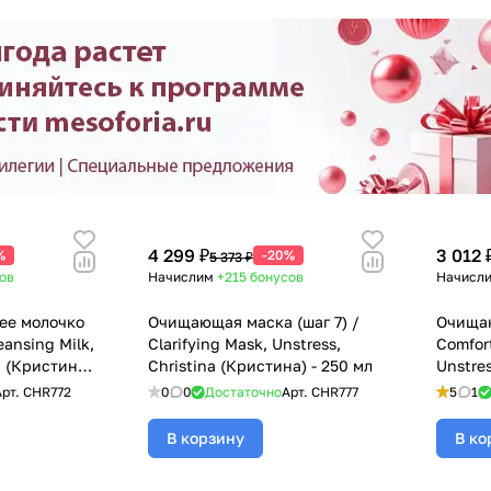
4 299 ₽
3 012 
%
-20%
5 373 ₽
ов
Начислим
+215
бонусов
Начисл
ее молочко
Очищающая маска (шаг 7) /
Очища
eansing Milk,
Clarifying Mask, Unstress,
Comfor
a (Кристина)
Christina (Кристина) - 250 мл
Unstres
- 200 м
Арт.
CHR772
0
0
Достаточно
Арт.
CHR777
5
1
В корзину
В ко