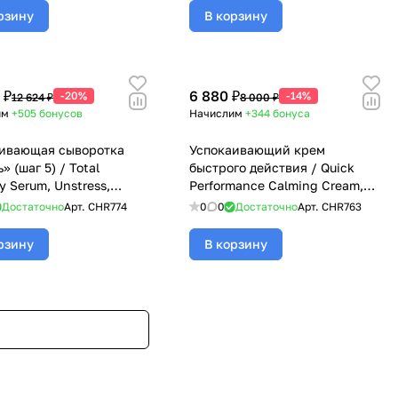
рзину
В корзину
 ₽
6 880 ₽
-20%
-14%
12 624 ₽
8 000 ₽
им
+505
бонусов
Начислим
+344
бонуса
ивающая сыворотка
Успокаивающий крем
» (шаг 5) / Total
быстрого действия / Quick
y Serum, Unstress,
Performance Calming Cream,
na (Кристина) - 100 мл
Unstress, Christina (Кристина)
Достаточно
Арт.
CHR774
0
0
Достаточно
Арт.
CHR763
- 30 мл
рзину
В корзину