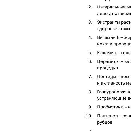
Натуральные м
лицо от отрица
Экстракты раст
здоровье кожи
Витамин Е – ж
кожи и провоц
Каламин – веще
Церамиды – ве
процедур.
Пептиды – комп
и активность м
Гиалуроновая к
устраняющие в
Пробиотики – а
Пантенол – ве
рубцов.