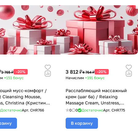
₽
3 812 ₽
-20%
-20%
3 765 ₽
4 764 ₽
им
+151
бонус
Начислим
+191
бонус
ющий мусс-комфорт /
Расслабляющий массажный
t Cleansing Mousse,
крем (шаг 6a) / Relaxing
s, Christina (Кристина)
Massage Cream, Unstress,
л
Christina (Кристина) - 500 мл
Достаточно
Арт.
CHR766
0
0
Достаточно
Арт.
CHR775
рзину
В корзину