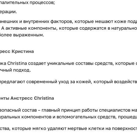
палительных процессов;
ерации.
внешних и внутренних факторов, которые мешают коже подд
. А активные компоненты, которые содержатся в натурально
 более выраженным.
ресс Кристина
ка Christina создает уникальные составы средств, которые
учный подход.
предлагают современный уход за кожей, который воздейству
ты Анстресс Christina
зопасный состав – главный принцип работы специалистов ма
уральных компонентов и вспомогательных средств, прошед
ства, которые мягко удаляют мертвые клетки на поверхно