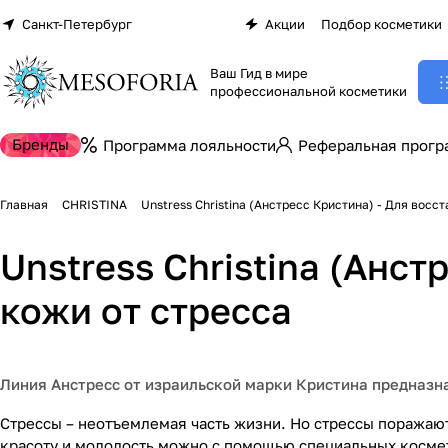
Санкт-Петербург
Акции
Подбор косметики
Ваш Гид в мире
профессиональной косметики
Бренды
Программа лояльности
Реферальная прогр
Главная
CHRISTINA
Unstress Christina (Анстресс Кристина) - Для восс
Unstress Christina (Анс
кожи от стресса
Линия Анстресс от израильской марки Кристина предназн
Стрессы – неотъемлемая часть жизни. Но стрессы поражают
красоту и молодость можно с помощью специальных космет