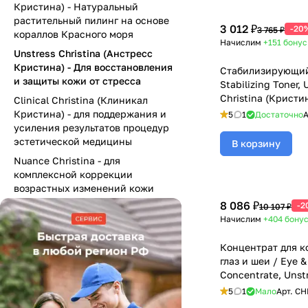
Кристина) - Натуральный
растительный пилинг на основе
3 012 ₽
-20
3 765 ₽
кораллов Красного моря
Начислим
+151
бонус
Unstress Christina (Анстресс
Кристина) - Для восстановления
Стабилизирующий
и защиты кожи от стресса
Stabilizing Toner, 
Christina (Кристин
Clinical Christina (Клиникал
Кристина) - для поддержания и
5
1
Достаточно
А
усиления результатов процедур
эстетической медицины
В корзину
Nuance Christina - для
комплексной коррекции
возрастных изменений кожи
8 086 ₽
-2
10 107 ₽
Начислим
+404
бону
Концентрат для к
глаз и шеи / Eye 
Concentrate, Unstr
Christina (Кристин
5
1
Мало
Арт.
CH