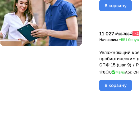
В корзину
11 027 ₽
-
13 783 ₽
Начислим
+551
бонус
Увлажняющий кре
пробиотическим 
СПФ 15 (шаг 9) / P
Moisturizer SPF 15,
0
0
Мало
Арт.
CH
Christina (Кристин
В корзину