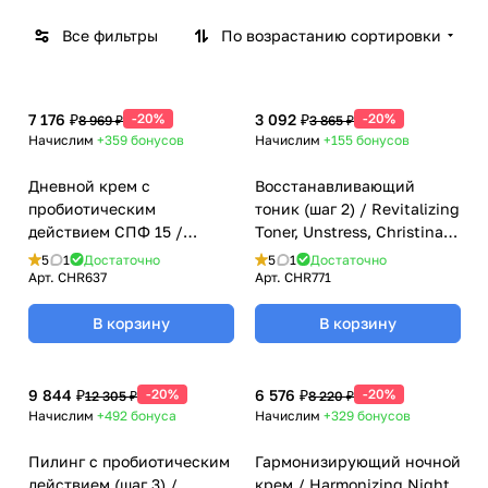
Все фильтры
По возрастанию сортировки
7 176 ₽
-20%
3 092 ₽
-20%
8 969 ₽
3 865 ₽
Начислим
+359
бонусов
Начислим
+155
бонусов
Дневной крем с
Восстанавливающий
пробиотическим
тоник (шаг 2) / Revitalizing
действием СПФ 15 /
Toner, Unstress, Christina
Probiotic Day Cream SPF
(Кристина) - 300 мл
5
1
Достаточно
5
1
Достаточно
15, Unstress, Christina
Арт.
CHR637
Арт.
CHR771
(Кристина) - 50 мл
В корзину
В корзину
9 844 ₽
-20%
6 576 ₽
-20%
12 305 ₽
8 220 ₽
Начислим
+492
бонуса
Начислим
+329
бонусов
Пилинг с пробиотическим
Гармонизирующий ночной
действием (шаг 3) /
крем / Harmonizing Night