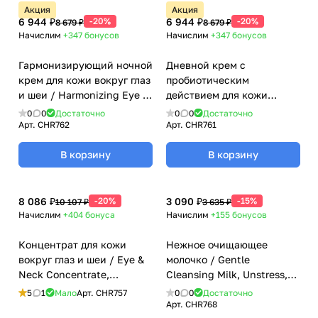
Акция
Акция
6 944 ₽
-20%
6 944 ₽
-20%
8 679 ₽
8 679 ₽
Начислим
+347
бонусов
Начислим
+347
бонусов
Гармонизирующий ночной
Дневной крем с
крем для кожи вокруг глаз
пробиотическим
и шеи / Harmonizing Eye &
действием для кожи
Neck Night Cream,
вокруг глаз и шеи СПФ 8 /
0
0
Достаточно
0
0
Достаточно
Unstress, Christina
Probiotic Day Cream Eye &
Арт.
CHR762
Арт.
CHR761
(Кристина) - 30 мл
Neck SPF 8, Unstress,
В корзину
Christina (Кристина) - 30
В корзину
мл
8 086 ₽
-20%
3 090 ₽
-15%
10 107 ₽
3 635 ₽
Начислим
+404
бонуса
Начислим
+155
бонусов
Концентрат для кожи
Нежное очищающее
вокруг глаз и шеи / Eye &
молочко / Gentle
Neck Concentrate,
Cleansing Milk, Unstress,
Unstress, Christina
Christina (Кристина) - 300
5
1
Мало
Арт.
CHR757
0
0
Достаточно
(Кристина) - 30 мл
мл
Арт.
CHR768