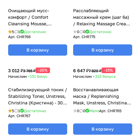
Очищающий мусс-
Расслабляющий
комфорт / Comfort
массажный крем (шаг 6a)
Cleansing Mousse,
/ Relaxing Massage Cream,
Unstress, Christina
Unstress, Christina
5
1
Достаточно
0
0
Достаточно
(Кристина) - 200 мл
(Кристина) - 500 мл
Арт.
CHR766
Арт.
CHR775
В корзину
В корзину
3 012 ₽
-20%
6 647 ₽
-15%
3 765 ₽
7 820 ₽
Начислим
+151
бонус
Начислим
+332
бонуса
Стабилизирующий тоник /
Восстанавливающая
Stabilizing Toner, Unstress,
маска / Replenishing
Christina (Кристина) - 300
Mask, Unstress, Christina
мл
(Кристина) - 50 мл
5
1
Достаточно
0
0
Мало
Арт.
CHR765
Арт.
CHR767
В корзину
В корзину