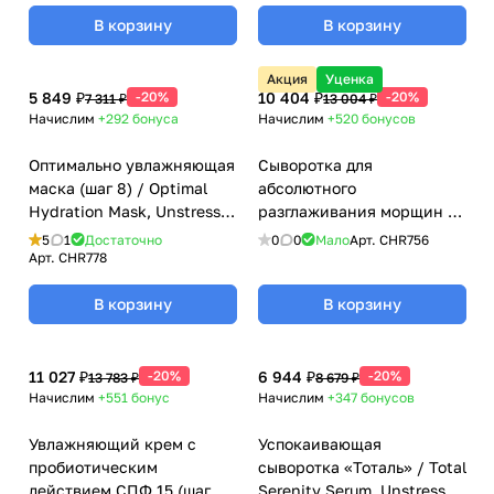
В корзину
В корзину
Акция
Уценка
5 849 ₽
-20%
10 404 ₽
-20%
7 311 ₽
13 004 ₽
Начислим
+292
бонуса
Начислим
+520
бонусов
Оптимально увлажняющая
Сыворотка для
маска (шаг 8) / Optimal
абсолютного
Hydration Mask, Unstress,
разглаживания морщин /
Christina (Кристина) - 250
Absolute Relaxer, Unstress,
5
1
Достаточно
0
0
Мало
Арт.
CHR756
мл
Christina (Кристина) - 30
Арт.
CHR778
мл
В корзину
В корзину
11 027 ₽
-20%
6 944 ₽
-20%
13 783 ₽
8 679 ₽
Начислим
+551
бонус
Начислим
+347
бонусов
Увлажняющий крем с
Успокаивающая
пробиотическим
сыворотка «Тоталь» / Total
действием СПФ 15 (шаг 9)
Serenity Serum, Unstress,