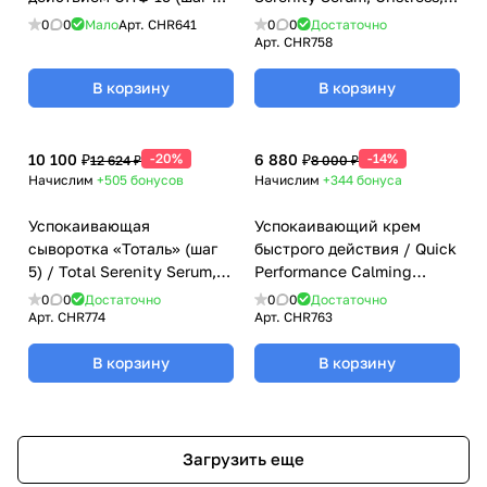
/ Probiotic Moisturizer SPF
Christina (Кристина) - 30
0
0
Мало
Арт.
CHR641
0
0
Достаточно
15, Unstress, Christina
мл
Арт.
CHR758
(Кристина) - 150 мл
В корзину
В корзину
10 100 ₽
-20%
6 880 ₽
-14%
12 624 ₽
8 000 ₽
Начислим
+505
бонусов
Начислим
+344
бонуса
Успокаивающая
Успокаивающий крем
сыворотка «Тоталь» (шаг
быстрого действия / Quick
5) / Total Serenity Serum,
Performance Calming
Unstress, Christina
Cream, Unstress, Christina
0
0
Достаточно
0
0
Достаточно
(Кристина) - 100 мл
(Кристина) - 30 мл
Арт.
CHR774
Арт.
CHR763
В корзину
В корзину
Загрузить еще