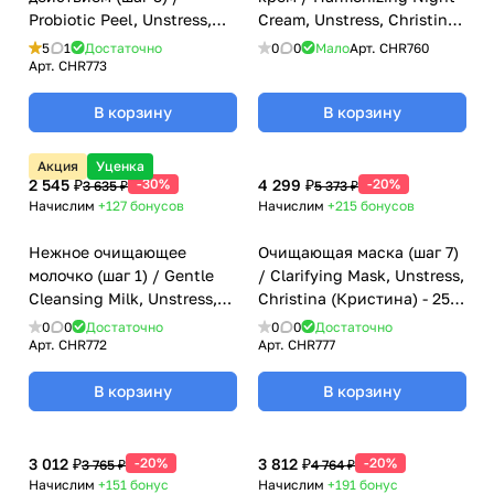
Probiotic Peel, Unstress,
Cream, Unstress, Christina
Christina (Кристина) - 250
(Кристина) - 50 мл
5
1
Достаточно
0
0
Мало
Арт.
CHR760
мл
Арт.
CHR773
В корзину
В корзину
Акция
Уценка
2 545 ₽
-30%
4 299 ₽
-20%
3 635 ₽
5 373 ₽
Начислим
+127
бонусов
Начислим
+215
бонусов
Нежное очищающее
Очищающая маска (шаг 7)
молочко (шаг 1) / Gentle
/ Clarifying Mask, Unstress,
Cleansing Milk, Unstress,
Christina (Кристина) - 250
Christina (Кристина) - 300
мл
0
0
Достаточно
0
0
Достаточно
мл
Арт.
CHR772
Арт.
CHR777
В корзину
В корзину
3 012 ₽
-20%
3 812 ₽
-20%
3 765 ₽
4 764 ₽
Начислим
+151
бонус
Начислим
+191
бонус