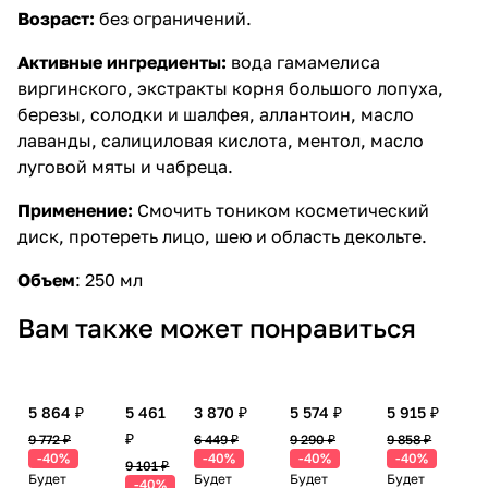
Возраст:
без ограничений.
Активные ингредиенты:
вода гамамелиса
виргинского, экстракты корня большого лопуха,
березы, солодки и шалфея, аллантоин, масло
лаванды, салициловая кислота, ментол, масло
луговой мяты и чабреца.
Применение:
Смочить тоником косметический
диск, протереть лицо, шею и область декольте.
Объем
:
250 мл
Вам также может понравиться
5 864 ₽
5 461
3 870 ₽
5 574 ₽
5 915 ₽
₽
9 772 ₽
6 449 ₽
9 290 ₽
9 858 ₽
-40%
-40%
-40%
-40%
9 101 ₽
Будет
Будет
Будет
Будет
-40%