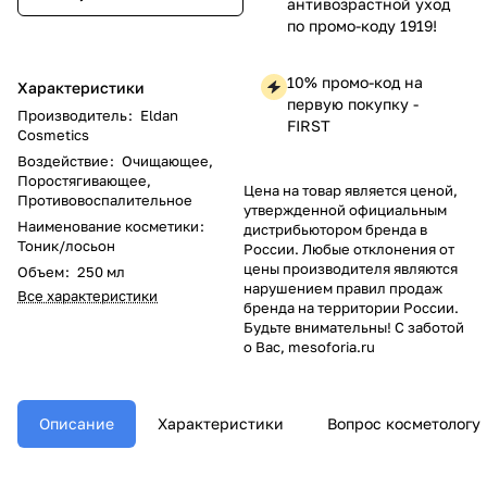
антивозрастной уход
по промо-коду 1919!
10% промо-код на
Характеристики
первую покупку -
Производитель
:
Eldan
FIRST
Cosmetics
Воздействие
:
Очищающее,
Поростягивающее,
Цена на товар является ценой,
Противовоспалительное
утвержденной официальным
Наименование косметики
:
дистрибьютором бренда в
Тоник/лосьон
России. Любые отклонения от
цены производителя являются
Объем
:
250 мл
нарушением правил продаж
Все характеристики
бренда на территории России.
Будьте внимательны! С заботой
о Вас, mesoforia.ru
Описание
Характеристики
Вопрос косметологу