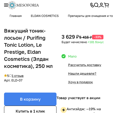
Главная
ELDAN COSMETICS
Препараты для очищения и т
Вяжущий тоник-
3 629 ₽
лосьон / Purifing
5 416 ₽
-33%
Будет начислено
+181
бонус
Tonic Lotion, Le
Prestige, Eldan
Мало
Cosmetics (Элдан
косметика), 250 мл
Рассчитать доставку
Нашли дешевле?
5
1 отзыв
Арт.
ELD-07
Хочу в подарок
Товар участвует в акции
В корзину
Антиэйдж: —19% на
Купить в 1 клик