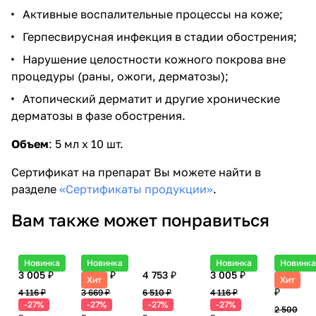
Активные воспалительные процессы на коже;
Герпесвирусная инфекция в стадии обострения;
Нарушение целостности кожного покрова вне
процедуры (раны, ожоги, дерматозы);
Атопический дерматит и другие хронические
дерматозы в фазе обострения.
Объем
: 5 мл х 10 шт.
Сертификат на препарат Вы можете найти в
разделе
«Сертификаты продукции»
.
Вам также может понравиться
Новинка
Новинка
Новинка
Новинк
3 005 ₽
2 679 ₽
4 753 ₽
3 005 ₽
1 825
Хит
Хит
₽
4 116 ₽
3 669 ₽
6 510 ₽
4 116 ₽
-27%
-27%
-27%
-27%
2 500