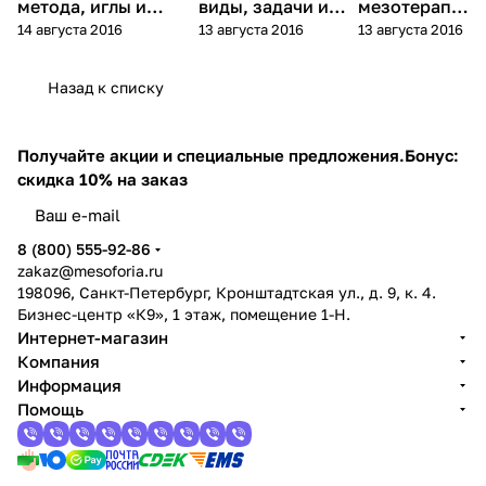
метода, иглы и
виды, задачи и
мезотерапи
14 августа 2016
13 августа 2016
13 августа 2016
алгоритм выбора
способы
я - что это
применения
такое?
Назад к списку
Получайте акции и специальные предложения.
Бонус:
скидка 10% на заказ
8 (800) 555-92-86
zakaz@mesoforia.ru
198096, Санкт-Петербург, Кронштадтская ул., д. 9, к. 4.
Бизнес-центр «К9», 1 этаж, помещение 1-Н.
Интернет-магазин
Компания
Информация
Помощь