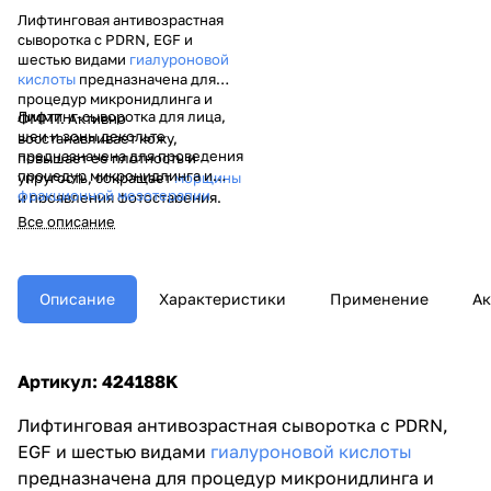
Лифтинговая антивозрастная
сыворотка с PDRN, EGF и
шестью видами
гиалуроновой
кислоты
предназначена для
процедур микронидлинга и
Лифтинг-сыворотка для лица,
ФММТ. Активно
шеи и зоны декольте
восстанавливает кожу,
предназначена для проведения
повышает ее плотность и
процедур микронидлинга и
упругость, сокращает
морщины
фракционной мезотерапии
.
и проявления фотостарения.
Комплекс активных
Обеспечивает глубокое
Все описание
ингредиентов —
увлажнение и поддерживает
полидезоксирибонуклеотиды
оптимальный гидробаланс,
(PDRN), эпидермальный фактор
возвращая коже гладкость и
роста (EGF) и шесть форм
сияние.
Описание
Характеристики
Применение
Ак
гиалуроновой кислоты —
работает на глубокое
восстановление, регенерацию
и подтяжку кожи.
Артикул: 424188K
Лифтинговая антивозрастная сыворотка с PDRN,
EGF и шестью видами
гиалуроновой кислоты
предназначена для процедур микронидлинга и