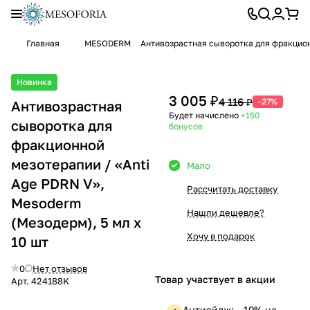
Главная
MESODERM
Антивозрастная сыворотка для фракционн
Новинка
3 005 ₽
4 116 ₽
-27%
Антивозрастная
Будет начислено
+150
сыворотка для
бонусов
фракционной
мезотерапии / «Anti
Мало
Age PDRN V»,
Рассчитать доставку
Mesoderm
Нашли дешевле?
(Мезодерм), 5 мл х
Хочу в подарок
10 шт
0
Нет отзывов
Товар участвует в акции
Арт.
424188K
Антиэйдж: —19% на