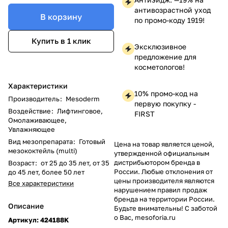
антивозрастной уход
В корзину
по промо-коду 1919!
Купить в 1 клик
Эксклюзивное
предложение для
косметологов!
Характеристики
10% промо-код на
Производитель
:
Mesoderm
первую покупку -
Воздействие
:
Лифтинговое,
FIRST
Омолаживающее,
Увлажняющее
Вид мезопрепарата
:
Готовый
Цена на товар является ценой,
мезококтейль (multi)
утвержденной официальным
дистрибьютором бренда в
Возраст
:
от 25 до 35 лет, от 35
России. Любые отклонения от
до 45 лет, более 50 лет
цены производителя являются
Все характеристики
нарушением правил продаж
бренда на территории России.
Описание
Будьте внимательны! С заботой
о Вас, mesoforia.ru
Артикул: 424188K