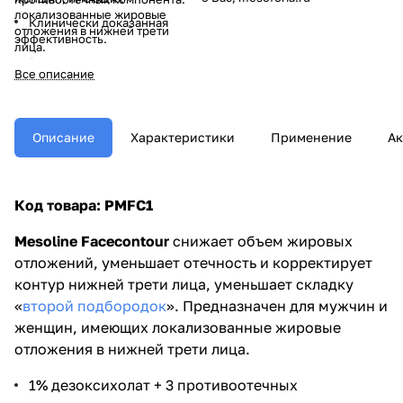
локализованные жировые
Клинически доказанная
отложения в нижней трети
эффективность.
лица.
Рекомендованная частота
Все описание
применения – 1 раз в месяц.
Достижение видимого
эффекта уже после 1-2
процедур.
Описание
Характеристики
Применение
Ак
Преимущественно для
деформационного морфотипа и
лиц, имеющих локальные
Код товара: PMFC1
жировые отложения в нижней
трети лица.
Mesoline Facecontour
снижает объем жировых
отложений, уменьшает отечность и корректирует
контур нижней трети лица, уменьшает складку
«
второй подбородок
». Предназначен для мужчин и
женщин, имеющих локализованные жировые
отложения в нижней трети лица.
1% дезоксихолат + 3 противоотечных