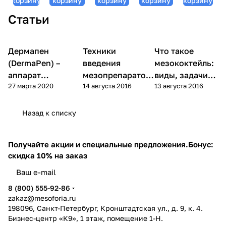
корзину
корзину
корзину
корзину
корзину
5 мл
Mesoline
Плюриал),
Pluryal
Плюриал),
Статьи
Pluryal
5 мл
(Мезолайн
5 мл
(Мезолайн
Плюриал),
Плюриал),
5 мл
5 мл
Фракционная
Дермапен
Техники
Что такое
мезотерапия
Мезотерапия
Мезотерапия
(дермапен)
(DermaPen) –
введения
мезококтейль:
аппарат
мезопрепаратов:
виды, задачи и
27 марта 2020
14 августа 2016
13 августа 2016
фракционной
4 метода, иглы и
способы
мезотерапии.
алгоритм выбора
применения
Актуальное.
Назад к списку
Получайте акции и специальные предложения.
Бонус:
скидка 10% на заказ
8 (800) 555-92-86
zakaz@mesoforia.ru
198096, Санкт-Петербург, Кронштадтская ул., д. 9, к. 4.
Бизнес-центр «К9», 1 этаж, помещение 1-Н.