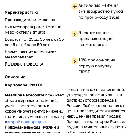
Антиэйдж: —19% на
антивозрастной уход
Характеристики
по промо-коду 1919!
Производитель
:
Mesoline
Вид мезопрепарата
:
Готовый
мезококтейль (multi)
Эксклюзивное
предложение для
Возраст
:
от 25 до 35 лет, от 35
косметологов!
до 45 лет, более 50 лет
Наименование косметики
:
Мезопрепарат
10% промо-код на
Все характеристики
первую покупку -
FIRST
Описание
Код товара: PMFC1
Цена на товар является ценой,
утвержденной официальным
Mesoline Facecontour
снижает
дистрибьютором бренда в
объем жировых отложений,
России. Любые отклонения от
уменьшает отечность и
цены производителя являются
корректирует контур нижней
нарушением правил продаж
трети лица, уменьшает складку
бренда на территории России.
«
второй подбородок
».
Будьте внимательны! С заботой
Предназначен для мужчин и
1% дезоксихолат + 3
о Вас, mesoforia.ru
женщин, имеющих
противоотечных компонента.