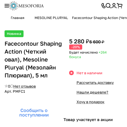
Главная
MESOLINE PLURYAL
Facecontour Shaping Action (Чет
Новинка
5 280 ₽
6 600 ₽
Facecontour Shaping
-20%
Action (Четкий
Будет начислено
+264
бонуса
овал), Mesoline
Pluryal (Мезолайн
Нет в наличии
Плюриал), 5 мл
Рассчитать доставку
0
Нет отзывов
Арт.
PMFC1
Нашли дешевле?
Хочу в подарок
Сообщить о
поступлении
Товар участвует в акции