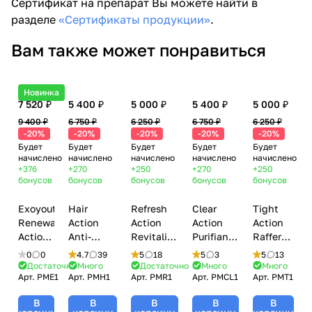
Сертификат на препарат Вы можете найти в
разделе
«Сертификаты продукции»
.
Вам также может понравиться
Новинка
7 520 ₽
5 400 ₽
5 000 ₽
5 400 ₽
5 000 ₽
9 400 ₽
6 750 ₽
6 250 ₽
6 750 ₽
6 250 ₽
-20%
-20%
-20%
-20%
-20%
Будет
Будет
Будет
Будет
Будет
начислено
начислено
начислено
начислено
начислено
+376
+270
+250
+270
+250
бонусов
бонусов
бонусов
бонусов
бонусов
Exoyouth
Hair
Refresh
Clear
Tight
Renewal
Action
Action
Action
Action
Action
Anti-
Revitalisante
Purifiante
Raffermissa
(Регенерация),
Chute
(Биоревитализиция,
(Акне,
(Лифтинг,
0
0
4.7
39
5
18
5
3
5
13
Mesoline
(Облысение,
лифтинг),
жирная
морщины),
Достаточно
Много
Достаточно
Много
Много
Арт.
PME1
Арт.
PMH1
Арт.
PMR1
Арт.
PMCL1
Арт.
PMT1
Pluryal
стимуляция
Mesoline
кожа,
Mesoline
(Мезолайн
роста
Pluryal
пигментация),
Pluryal
В
В
В
В
В
Плюриал),
волос),
(Мезолайн
Mesoline
(Мезолайн