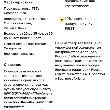
предложение для
Характеристики
косметологов!
Производитель
:
TÊTе
Cosmeceutical
10% промо-код на
Воздействие
:
Лифтинговое,
Омолаживающее,
первую покупку -
Увлажняющее
FIRST
Возраст
:
от 25 до 35 лет, от 35
до 45 лет, более 50 лет
Цена на товар является ценой,
Наименование косметики
:
утвержденной официальным
Сыворотка
дистрибьютором бренда в
Все характеристики
России. Любые отклонения от
цены производителя являются
Описание
нарушением правил продаж
бренда на территории России.
Гиалуроновая кислота +
Будьте внимательны! С заботой
коллаген и эластин Tete -
о Вас, mesoforia.ru
уникальное средство для
восстановления тонуса кожи.
Купить гиалуроновую кислоту +
Классическое сочетание
коллаген и эластин Tete очень
гиалуроновой кислоты,
легко достаточно оформить
коллагена и эластина обладает
заказ в нашем интернет-
выраженным
магазине.