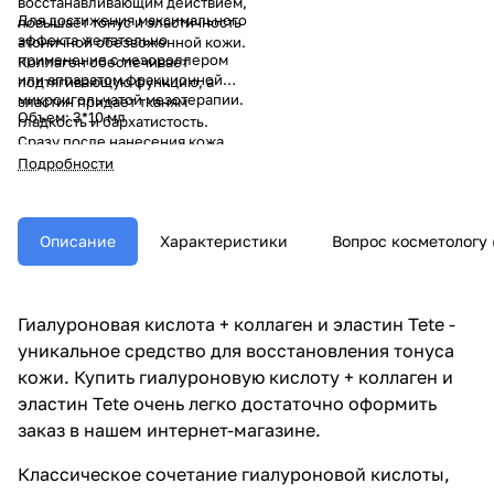
восстанавливающим действием,
Для достижения максимального
повышает тонус и эластичность
эффекта желательно
атоничной обезвоженной кожи.
применение с мезороллером
Коллаген обеспечивает
или аппаратом фракционной
подтягивающую функцию, а
микроигольчатой мезотерапии.
эластин придает тканям
Объем: 3*10 мл
гладкость и бархатистость.
Сразу после нанесения кожа
приобретает свежесть и мягкое
Подробности
сияние. Рекомендован к
применению с 35-40 лет.
Описание
Характеристики
Вопрос косметологу 
Гиалуроновая кислота + коллаген и эластин Tete -
уникальное средство для восстановления тонуса
кожи. Купить гиалуроновую кислоту + коллаген и
эластин Tete очень легко достаточно оформить
заказ в нашем интернет-магазине.
Классическое сочетание гиалуроновой кислоты,