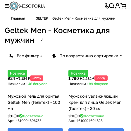
Главная
GELTEK
Geltek Men - Косметика для мужчин
Geltek Men - Косметика для
мужчин
4
Все фильтры
По возрастанию сортировки
Новинка
Новинка
924 ₽
-22%
1 780 ₽
-22%
1 184 ₽
2 282 ₽
Начислим
+46
бонусов
Начислим
+89
бонусов
Мужской гель для бритья
Мужской увлажняющий
Geltek Men (Гельтек) - 100
крем для лица Geltek Men
мл
(Гельтек) - 30 мл
0
0
Достаточно
0
0
Достаточно
Арт.
4610094696735
Арт.
4610094694823