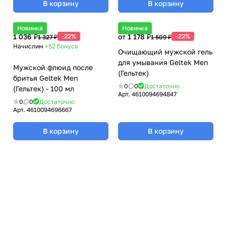
В корзину
В корзину
Новинка
Новинка
1 036 ₽
-22%
от 1 178 ₽
-22%
1 327 ₽
1 509 ₽
Начислим
+52
бонуса
Очищающий мужской гель
для умывания Geltek Men
Мужской флюид после
(Гельтек)
бритья Geltek Men
0
0
Достаточно
(Гельтек) - 100 мл
Арт.
4610094694847
0
0
Достаточно
Арт.
4610094696667
В корзину
В корзину