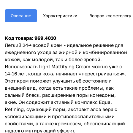
когда кожа начинает
«перестраиваться». Этот крем
поможет улучшить её
Описание
Характеристики
Вопрос косметологу
состояние и внешний вид, когда
есть такие проблемы, как
сальный блеск, расширенные
поры комедоны, акне. Он
Код товара: 969.4010
содержит активный комплекс
Легкий 24-часовой крем - идеальное решение для
Equal Refining, сужающий поры,
экстракт алоэ вера с
ежедневного ухода за жирной и комбинированной
успокаивающими и
кожей, как молодой, так и более зрелой.
противовоспалительными
Использовать Light Mattifying Cream можно уже с
свойствами, а также кремнезем,
обеспечивающий надолго
14-16 лет, когда кожа начинает «перестраиваться».
матирующий эффект.
Этот крем поможет улучшить её состояние и
внешний вид, когда есть такие проблемы, как
сальный блеск, расширенные поры комедоны,
акне. Он содержит активный комплекс Equal
Refining, сужающий поры, экстракт алоэ вера с
успокаивающими и противовоспалительными
свойствами, а также кремнезем, обеспечивающий
надолго матирующий эффект.