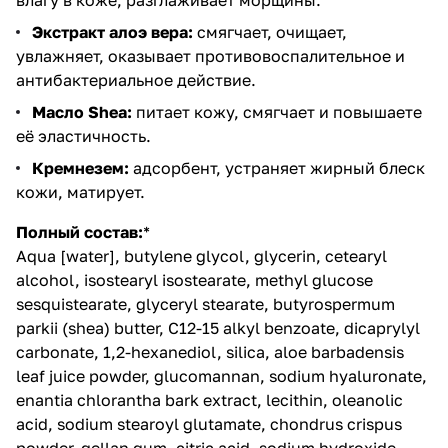
Экстракт алоэ вера:
смягчает, очищает,
увлажняет, оказывает противовоспалительное и
антибактериальное действие.
Масло Shea:
питает кожу, смягчает и повышаете
её эластичность.
Кремнезем:
адсорбент, устраняет жирный блеск
кожи, матирует.
Полный
состав
:
*
Aqua [water], butylene glycol, glycerin, cetearyl
alcohol, isostearyl isostearate, methyl glucose
sesquistearate, glyceryl stearate, butyrospermum
parkii (shea) butter, C12-15 alkyl benzoate, dicaprylyl
carbonate, 1,2-hexanediol, silica, aloe barbadensis
leaf juice powder, glucomannan, sodium hyaluronate,
enantia chlorantha bark extract, lecithin, oleanolic
acid, sodium stearoyl glutamate, chondrus crispus
powder, gellan gum, citric acid, sodium hydroxide,