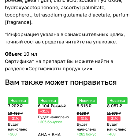
hydroxyacetophenone, ascorbyl palmitate,
tocopherol, tetrasodium glutamate diacetate, parfum
[fragrance].
*Информация указана в ознакомительных целях,
точный состав средства читайте на упаковке.
Объем:
10 мл
Сертификат на препарат Вы можете найти в
разделе
«
Сертификаты продукции
»
.
Вам также может понравиться
Новинка
Новинка
Новинка
Новинка
7 202 ₽
6 104 ₽
5 615 ₽
8 057 ₽
8 845 ₽
-31%
10 438 ₽
8 138 ₽
11 676 ₽
Будет начислено
-31%
-31%
-31%
+305
бонусов
Будет
Будет
Будет
начислено
начислено
начислено
+360
AHA + BHA
+281
бонус
+403