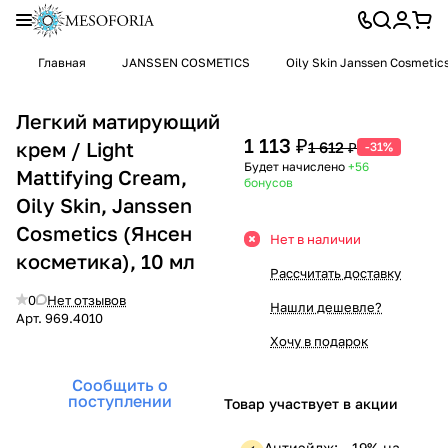
Главная
JANSSEN COSMETICS
Oily Skin Janssen Cosmetic
Легкий матирующий
1 113 ₽
крем / Light
1 612 ₽
-31%
Будет начислено
+56
Mattifying Cream,
бонусов
Oily Skin, Janssen
Cosmetics (Янсен
Нет в наличии
косметика), 10 мл
Рассчитать доставку
0
Нет отзывов
Нашли дешевле?
Арт.
969.4010
Хочу в подарок
Сообщить о
поступлении
Товар участвует в акции
Антиэйдж: —19% на