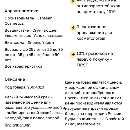
антивозрастной уход
Характеристики
по промо-коду 1919!
Производитель
:
Janssen
Cosmetics
Эксклюзивное
Воздействие
:
Смягчающее,
предложение для
Увлажняющее, Успокаивающее
косметологов!
Вид крема
:
Дневной крем
Возраст
:
до 25 лет, от 25 до 35
10% промо-код на
лет, от 35 до 45 лет, более 50
первую покупку -
лет
FIRST
Все характеристики
Описание
Цена на товар является ценой,
Код товара: 969.4010
утвержденной официальным
дистрибьютором бренда в
Легкий 24-часовой крем -
России. Любые отклонения от
идеальное решение для
цены производителя являются
ежедневного ухода за жирной и
нарушением правил продаж
комбинированной кожей, как
бренда на территории России.
молодой, так и более зрелой.
Будьте внимательны! С заботой
Использовать Light Mattifying
о Вас, mesoforia.ru
Все описание
Cream можно уже с 14-16 лет,