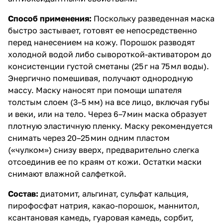
Способ применения:
Поскольку разведенная маска
быстро застывает, готовят ее непосредственно
перед нанесением на кожу. Порошок разводят
холодной водой либо сывороткой-активатором до
консистенции густой сметаны (25 г на 75 мл воды).
Энергично помешивая, получают однородную
массу. Маску наносят при помощи шпателя
толстым слоем (3–5 мм) на все лицо, включая губы
и веки, или на тело. Через 6–7 мин маска образует
плотную эластичную пленку. Маску рекомендуется
снимать через 20–25 мин одним пластом
(«чулком») снизу вверх, предварительно слегка
отсоединив ее по краям от кожи. Остатки маски
снимают влажной салфеткой.
Состав:
диатомит, альгинат, сульфат кальция,
пирофосфат натрия, какао-порошок, маннитол,
ксантановая камедь, гуаровая камедь, сорбит,