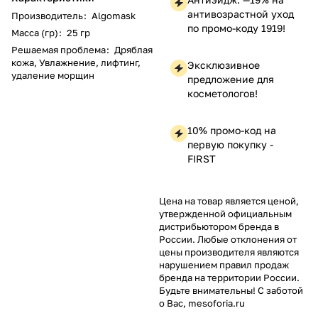
антивозрастной уход
Производитель
:
Algomask
по промо-коду 1919!
Масса (гр)
:
25 гр
Решаемая проблема
:
Дряблая
кожа, Увлажнение, лифтинг,
Эксклюзивное
удаление морщин
предложение для
косметологов!
10% промо-код на
первую покупку -
FIRST
Цена на товар является ценой,
утвержденной официальным
дистрибьютором бренда в
России. Любые отклонения от
цены производителя являются
нарушением правил продаж
бренда на территории России.
Будьте внимательны! С заботой
о Вас, mesoforia.ru