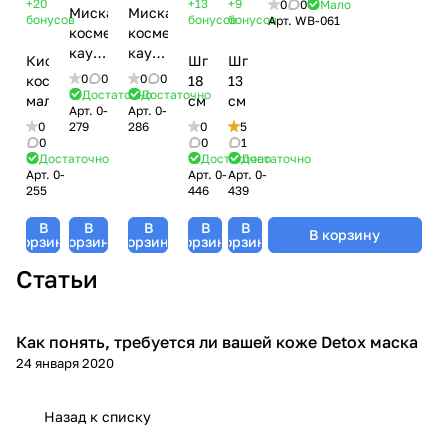
+20
+13
+9
0
0
Мало
Миска
Миска
Serum For Sensitive
бонусов
бонусов
бонусов
Арт.
WB-061
косметическая
косметическая
Skin, Woman's bliss,
каучуковая,
каучуковая,
460 мл
Кисть
Шпатель,
Шпатель,
11 см
13 см
0
0
0
0
косметическая
18
13
Достаточно
Достаточно
малая
см
см
Арт.
0-
Арт.
0-
0
279
286
0
5
0
0
1
Достаточно
Достаточно
Достаточно
Арт.
0-
Арт.
0-
Арт.
0-
255
446
439
В
В
В
В
В
В корзину
корзину
корзину
корзину
корзину
корзину
Статьи
Как понять, требуется ли вашей коже Detox маска
Уход за лицом
24 января 2020
Назад к списку