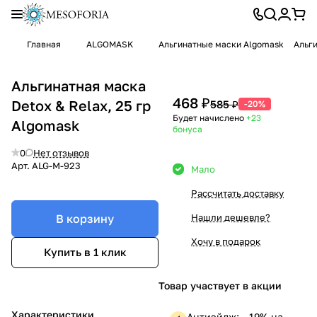
Главная
ALGOMASK
Альгинатные маски Algomask
Альги
Альгинатная маска
468 ₽
Detox & Relax, 25 гр
585 ₽
-20%
Будет начислено
+23
Algomask
бонуса
0
Нет отзывов
Арт.
ALG-M-923
Мало
Рассчитать доставку
В корзину
Нашли дешевле?
Хочу в подарок
Купить в 1 клик
Товар участвует в акции
Характеристики
Антиэйдж: —19% на