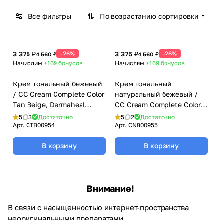
Все фильтры
По возрастанию сортировки
3 375 ₽
-26%
3 375 ₽
-26%
4 560 ₽
4 560 ₽
Начислим
+169
бонусов
Начислим
+169
бонусов
Крем тональный бежевый
Крем тональный
/ CC Cream Complete Color
натуральный бежевый /
Tan Beige, Dermaheal
CC Cream Complete Color
(Дермахил), 50 мл
Natural Beige, Dermaheal
5
3
Достаточно
5
2
Достаточно
(Дермахил), 50 мл
Арт.
CTB00954
Арт.
CNB00955
В корзину
В корзину
Внимание!
В связи с насыщенностью интернет-пространства
неоригинальными препаратами