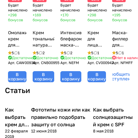
Будет
Будет
Будет
Будет
Будет
начислено
начислено
начислено
начислено
начислено
+298
+169
+170
+298
+195
бонусов
бонусов
бонусов
бонусов
бонусов
Омолаживающий
Крем
Интенсивная
Крем
Маска-
крем
тональный
блефаромаска
для
филлер
для
натуральный
маска-
лица
для
лица /
бежевый
филлер
антистрессовый
лица
5
1
5
2
5
2
5
1
5
1
Cosmeceutical
/ CC
для век /
ревитализующий
(набор)
Достаточно
Достаточно
Достаточно
Достаточно
Нет в нали
Арт.
CAW00938
Арт.
CNB00955
Арт.
NEFM
Арт.
CV000942
Арт.
NFMFF
Anti-
Cream
Eye Filler
/
/ Full
Wrinkle
Complete
Mask
Vitalizing
Face
Сообщить о
В
В
В
В
Cream,
Color
Pack,
Cream,
Filler
поступлении
корзину
корзину
корзину
корзину
Dermaheal
Natural
NOVACUTAN
Dermaheal
Mask
(Дермахил),
Beige,
(Новакутан),
(Дермахил),
Pack,
Статьи
45 мл
Dermaheal
5шт*12гр
40 мл
NOVACUTA
(Дермахил),
(Новакутан)
50 мл
25
Как
Уход за
Фототипы кожи или как
Как выбрать
Уход за телом
Уход за лицом
гр*5шт
лицом
выбрать
правильно подобрать
солнцезащитны
крем для
защиту от солнца
й крем с SPF
22 февраля
12 июня 2018
8 мая 2018
лица
2019