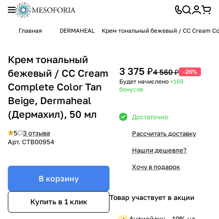
Главная
DERMAHEAL
Крем тональный бежевый / CC Cream Com
Крем тональный
3 375 ₽
бежевый / CC Cream
4 560 ₽
-26%
Будет начислено
+169
Complete Color Tan
бонусов
Beige, Dermaheal
(Дермахил), 50 мл
Достаточно
5
3 отзыва
Рассчитать доставку
Арт.
CTB00954
Нашли дешевле?
Хочу в подарок
В корзину
Товар участвует в акции
Купить в 1 клик
Антиэйдж: —19% на