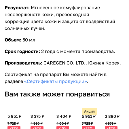
Результат:
Мгновенное комуфлирование
несовершенств кожи, превосходная
коррекция цвета кожи и защита от воздействий
солнечных лучей.
Объем:
50 мл
Срок годности:
2 года с момента производства.
Производитель:
CAREGEN CO. LTD.,
Южная Корея.
Сертификат на препарат Вы можете найти в
разделе
«Сертификаты продукции»
.
Вам также может понравиться
Акция
5 951 ₽
3 375 ₽
3 404 ₽
5 951 ₽
3 890 ₽
7 728 ₽
4 560 ₽
4 004 ₽
7 728 ₽
4 576 ₽
-23%
-26%
-15%
-23%
-15%