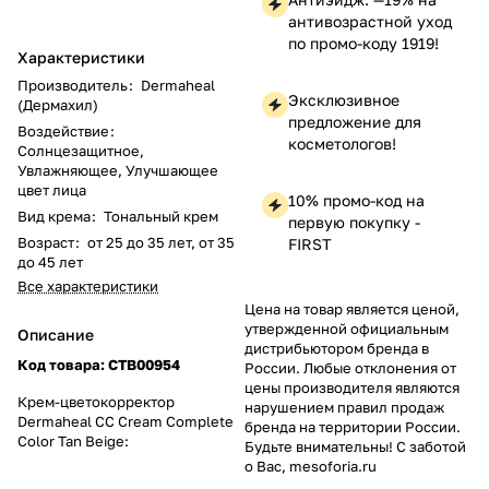
антивозрастной уход
по промо-коду 1919!
Характеристики
Производитель
:
Dermaheal
Эксклюзивное
(Дермахил)
предложение для
Воздействие
:
косметологов!
Солнцезащитное,
Увлажняющее, Улучшающее
цвет лица
10% промо-код на
Вид крема
:
Тональный крем
первую покупку -
Возраст
:
от 25 до 35 лет, от 35
FIRST
до 45 лет
Все характеристики
Цена на товар является ценой,
утвержденной официальным
Описание
дистрибьютором бренда в
Код товара:
CTB00954
России. Любые отклонения от
цены производителя являются
Крем-цветокорректор
нарушением правил продаж
Dermaheal CC Cream Complete
бренда на территории России.
Color Tan Beige:
Будьте внимательны! С заботой
о Вас, mesoforia.ru