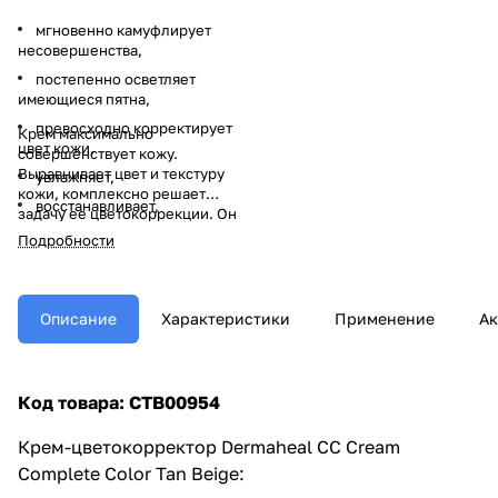
мгновенно камуфлирует
несовершенства,
постепенно осветляет
имеющиеся пятна,
превосходно корректирует
Крем максимально
цвет кожи,
совершенствует кожу.
Выравнивает цвет и текстуру
увлажняет,
кожи, комплексно решает
восстанавливает,
задачу ее цветокоррекции. Он
мгновенно камуфлирует
омолаживает кожу,
Подробности
несовершенства, превосходно
защищает от воздействия
корректирует цвет, защищает
солнечных лучей.
от воздействия солнечных
лучей, предотвращая
Описание
Характеристики
Применение
Ак
пигментацию, постепенно
осветляет имеющиеся пятна,
увлажняет и омолаживает
кожу.
Код товара:
CTB00954
Крем-цветокорректор Dermaheal CC Cream
Complete Color Tan Beige: