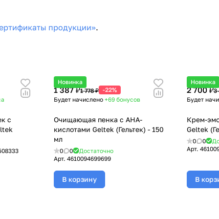
ертификаты продукции»
.
Новинка
Новинка
1 387 ₽
2 700 ₽
-22%
1 778 ₽
3 
са
Будет начислено
+69
бонусов
Будет нач
ек с
Очищающая пенка с AHA-
Крем-эмо
ltek
кислотами Geltek (Гельтек) - 150
Geltek (Г
мл
0
0
До
Арт.
46100
508333
0
0
Достаточно
Арт.
4610094699699
В корзину
В корз