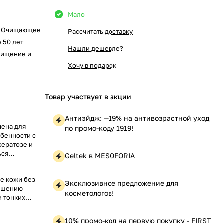
Мало
, Очищающее
Рассчитать доставку
е 50 лет
Нашли дешевле?
чищение и
Хочу в подарок
Товар участвует в акции
Антиэйдж: —19% на антивозрастной уход
чена для
по промо-коду 1919!
собенности с
кератозе и
ься
Geltek в MESOFORIA
ие кожи без
Эксклюзивное предложение для
учшению
косметологов!
и тонких
10% промо-код на первую покупку - FIRST