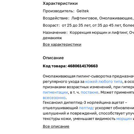
Характеристики
Производитель
:
Geltek
Воздействие
:
Лифтинговое, Омолаживающее
Возраст
:
от 25 до 35 лет, от 35 до 45 лет, боле
Назначение
:
Коррекция морщин и лифтинг, О
демакияж
Все характеристики
Описание
Код товара: 4680614170663
Омолаживающая пилинг-сыворотка предназна
регулярного ухода за
кожей любого типа
, в о
признаками возрастных изменений, при гипер
пигментации
, в т. ч.
постакне
. Может применят
всесезонно
.
Гексаноил дипептид-3 норлейцина ацетат –
отшелушивающий
пептид
: ускоряет обновлен
шелушений и повреждений, способствует ул
текстуры кожи, уменьшает видимость
морщин
линий.
Все описание