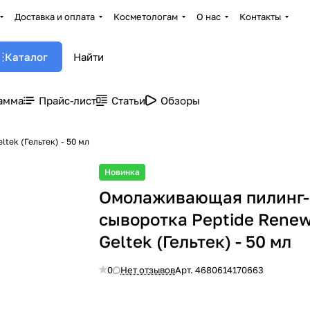
Доставка и оплата
Косметологам
О нас
Контакты
Каталог
амма
Прайс-лист
Статьи
Обзоры
ek (Гельтек) - 50 мл
Новинка
Омолаживающая пилинг-
сыворотка Peptide Renew
Geltek (Гельтек) - 50 мл
0
Нет отзывов
Арт.
4680614170663