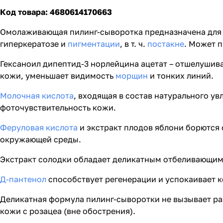
Код товара: 4680614170663
Омолаживающая пилинг-сыворотка предназначена для 
гиперкератозе и
пигментации
, в т. ч.
постакне
. Может 
Гексаноил дипептид-3 норлейцина ацетат – отшелуши
кожи, уменьшает видимость
морщин
и тонких линий.
Молочная кислота
, входящая в состав натурального у
фоточувствительность кожи.
Феруловая кислота
и экстракт плодов яблони борются
окружающей среды.
Экстракт солодки обладает деликатным отбеливающим
Д-пантенол
способствует регенерации и успокаивает к
Деликатная формула пилинг-сыворотки не вызывает ра
кожи с розацеа (вне обострения).