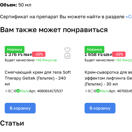
Объем:
50 мл
Сертификат на препарат Вы можете найти в разделе
«С
Вам также может понравиться
Новинка
Новинка
1 376 ₽
1 658 ₽
-22%
-22%
1 764 ₽
2 125 ₽
Будет начислено
+69
бонусов
Будет начислено
+83
бону
Смягчающий крем для тела Soft
Крем-сыворотка для в
Therapy Geltek (Гельтек) - 240
эффектом лифтинга Ge
мл
(Гельтек) - 30 мл
0
0
Мало
Арт.
4680614172537
0
0
Мало
Арт.
4670014
В корзину
В корзину
Статьи