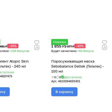
Новинка
1 855 ₽
-22%
-22%
461 ₽
2 377 ₽
ислено
+135
бонусов
Будет начислено
+93
бонуса
лент Atopic Skin
Поросуживающая маска
ельтек) - 240 мл
Sebobalance Geltek (Гельтек) -
100 мл
статочно
94697473
0
0
Достаточно
Арт.
4610094693451
ину
В корзину