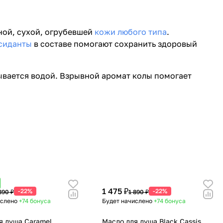
ной, сухой, огрубевшей
кожи любого типа
.
сиданты
в составе помогают сохранить здоровый
мывается водой. Взрывной аромат колы помогает
1 475 ₽
-22%
-22%
890 ₽
1 890 ₽
ислено
+74
бонуса
Будет начислено
+74
бонуса
я душа Caramel
Масло для душа Black Cassis