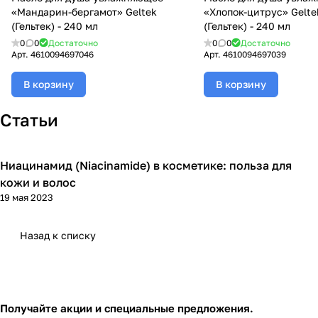
«Мандарин-бергамот» Geltek
«Хлопок-цитрус» Gelte
(Гельтек) - 240 мл
(Гельтек) - 240 мл
0
0
Достаточно
0
0
Достаточно
Арт.
4610094697046
Арт.
4610094697039
В корзину
В корзину
Статьи
Ниацинамид (Niacinamide) в косметике: польза для
Уход за волосами
кожи и волос
19 мая 2023
Назад к списку
Получайте акции и специальные предложения.