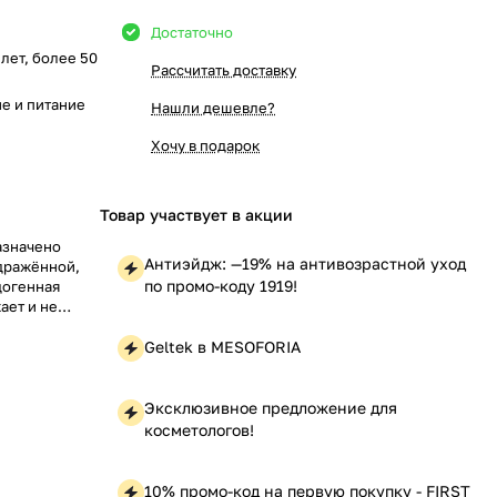
Достаточно
5 лет, более 50
Рассчитать доставку
е и питание
Нашли дешевле?
Хочу в подарок
Товар участвует в акции
азначено
Антиэйдж: —19% на антивозрастной уход
дражённой,
по промо-коду 1919!
догенная
ает и не
 составе
Geltek в MESOFORIA
оддерживать
Эксклюзивное предложение для
косметологов!
10% промо-код на первую покупку - FIRST