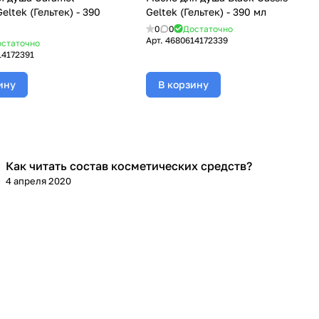
eltek (Гельтек) - 390
Geltek (Гельтек) - 390 мл
0
0
Достаточно
Арт.
4680614172339
статочно
14172391
ину
В корзину
Как читать состав косметических средств?
Уход за лицом
4 апреля 2020