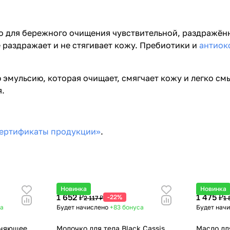
о для бережного очищения чувствительной, раздражён
раздражает и не стягивает кожу. Пребиотики и
антиок
 эмульсию, которая очищает, смягчает кожу и легко с
я.
ертификаты продукции»
.
Новинка
Новинка
1 652 ₽
1 475 ₽
-22%
2 117 ₽
1 
са
Будет начислено
+83
бонуса
Будет нач
жняющее
Молочко для тела Black Cassis
Масло дл