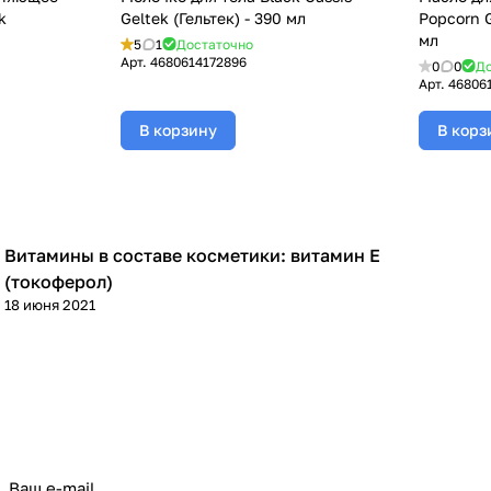
k
Geltek (Гельтек) - 390 мл
Popcorn G
мл
5
1
Достаточно
Арт.
4680614172896
0
0
До
Арт.
46806
В корзину
В корз
Витамины в составе косметики: витамин Е
Уход за лицом
(токоферол)
18 июня 2021