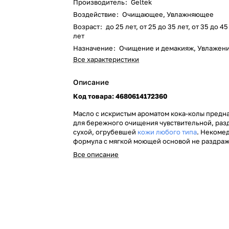
Производитель
:
Geltek
Воздействие
:
Очищающее, Увлажняющее
Возраст
:
до 25 лет, от 25 до 35 лет, от 35 до 4
лет
Назначение
:
Очищение и демакияж, Увлажени
Все характеристики
Описание
Код товара: 4680614172360
Масло с искристым ароматом кока-колы предн
для бережного очищения чувствительной, раз
сухой, огрубевшей
кожи любого типа
. Некоме
формула с мягкой моющей основой не раздраж
стягивает кожу. Пребиотики и
антиоксиданты
в
Все описание
помогают сохранить здоровый микробиом и п
защитный барьер кожи.