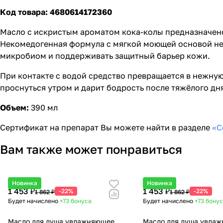
Код товара: 4680614172360
Масло с искристым ароматом кока-колы предназначен
Некомедогенная формула с мягкой моющей основой не 
микробиом и поддерживать защитный барьер кожи.
При контакте с водой средство превращается в нежную
проснуться утром и дарит бодрость после тяжёлого дн
Объем:
390 мл
Сертификат на препарат Вы можете найти в разделе
«С
Вам также может понравиться
Новинка
Новинка
1 453 ₽
1 453 ₽
-22%
-22%
1 862 ₽
1 862 ₽
Будет начислено
+73
бонуса
Будет начислено
+73
бону
Масло для душа увлажняющее
Масло для душа увла