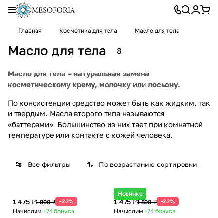
Главная
Косметика для тела
Масло для тела
Масло для тела
8
Масло для тела – натуральная замена
косметическому крему, молочку или лосьону.
По консистенции средство может быть как жидким, так
и твердым. Масла второго типа называются
«баттерами». Большинство из них тает при комнатной
температуре или контакте с кожей человека.
Все фильтры
По возрастанию сортировки
Новинка
1 475 ₽
-22%
1 475 ₽
-22%
1 890 ₽
1 890 ₽
Начислим
+74
бонуса
Начислим
+74
бонуса