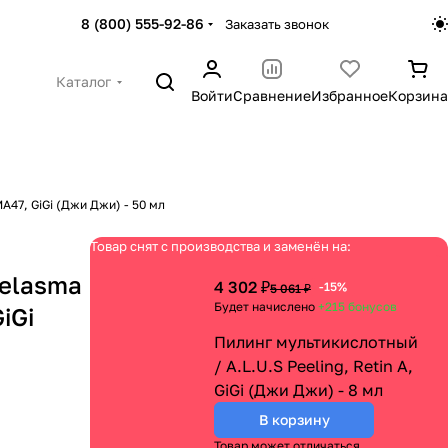
8 (800) 555-92-86
Заказать звонок
Каталог
Войти
Сравнение
Избранное
Корзина
A47, GiGi (Джи Джи) - 50 мл
Товар снят с производства и заменён на:
elasma
4 302 ₽
-15%
5 061 ₽
Будет начислено
+215
бонусов
iGi
Пилинг мультикислотный
/ A.L.U.S Peeling, Retin A,
GiGi (Джи Джи) - 8 мл
В корзину
Товар может отличаться