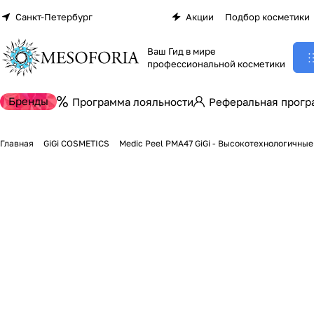
Санкт-Петербург
Акции
Подбор косметики
Ваш Гид в мире
профессиональной косметики
Бренды
Программа лояльности
Реферальная прогр
Главная
GiGi COSMETICS
Medic Peel PMA47 GiGi - Высокотехнологичны