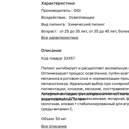
Характеристики
Производитель
:
GiGi
Воздействие
:
Осветляющее
Вид пилинга
:
Химический пилинг
Возраст
:
от 25 до 35 лет, от 35 до 45 лет, боле
Все характеристики
Описание
Код товара: 33357
Пилинг ингибирует и расщепляет аномальную
Оптимизирует процесс осветления, путём коа
меланина в роговом слое и нормализации про
меланогенеза. Идеальный выбор при солярно
пигментации, хлоазме, мелазме, посттравмат
Активные ингредиенты: запатентованный компл
гиперпигментации, фотостарении I-III по Глогау
концентрации 47%: транексамовая, янтарная, ф
виде «застойных пятен»
молочная, коевая + стабилизированный для аг
среды витамин С.
Объем: 50 мл
Все описание