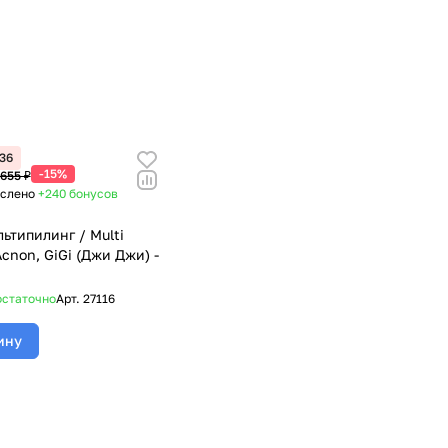
36
-15%
 655 ₽
ислено
+240
бонусов
льтипилинг / Multi
Acnon, GiGi (Джи Джи) -
статочно
Арт.
27116
ину