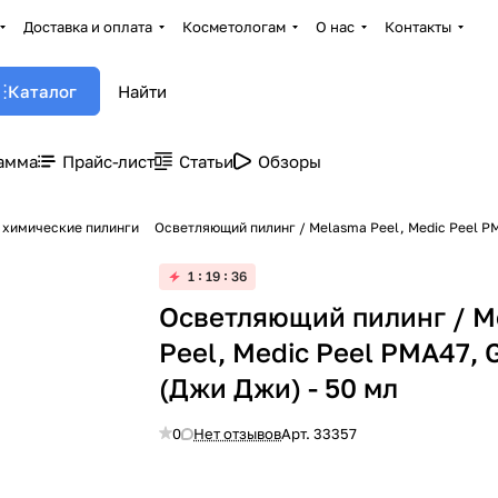
Доставка и оплата
Косметологам
О нас
Контакты
Каталог
амма
Прайс-лист
Статьи
Обзоры
е химические пилинги
Осветляющий пилинг / Melasma Peel, Medic Peel PM
1
19
36
Осветляющий пилинг / M
Peel, Medic Peel PMA47, G
(Джи Джи) - 50 мл
0
Нет отзывов
Арт.
33357