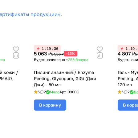
ертификаты продукции»
.
1
19
36
1
19
5 063 ₽
4 807 ₽
-15%
5 956 ₽
5
уса
Будет начислено
+253
бонуса
Будет нач
й кожи /
Пилинг энзимный / Enzyme
Гель - Му
 PMA47,
Peeling, Glycopure, GiGi (Джи
Peeling, 
Джи) - 50 мл
120 мл
5
2
Мало
Арт.
33003
5
2
До
В корзину
В корз