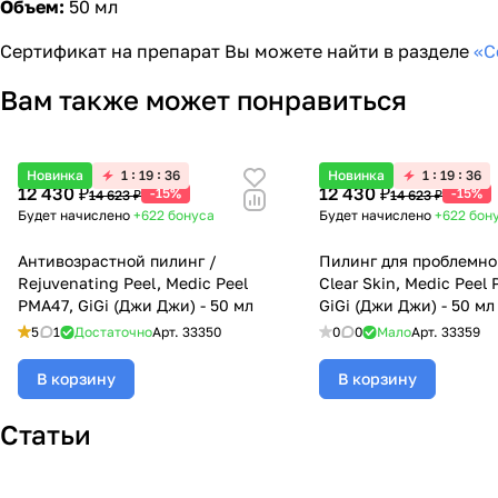
Объем:
50 мл
Сертификат на препарат Вы можете найти в разделе
«С
Вам также может понравиться
Новинка
1
19
36
Новинка
1
19
36
12 430 ₽
12 430 ₽
-15%
-15%
14 623 ₽
14 623 ₽
Будет начислено
+622
бонуса
Будет начислено
+622
бон
Антивозрастной пилинг /
Пилинг для проблемно
Rejuvenating Peel, Medic Peel
Clear Skin, Medic Peel
PMA47, GiGi (Джи Джи) - 50 мл
GiGi (Джи Джи) - 50 мл
5
1
Достаточно
Арт.
33350
0
0
Мало
Арт.
33359
В корзину
В корзину
Статьи