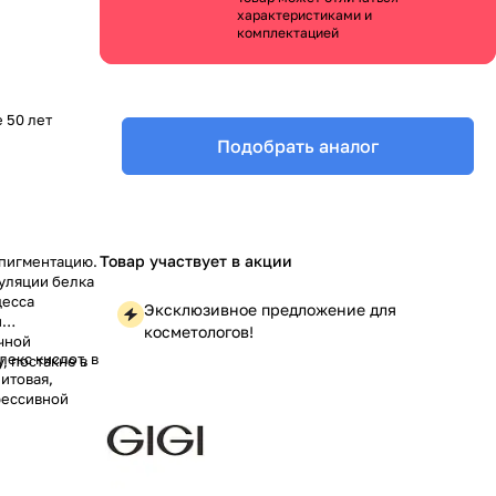
характеристиками и
комплектацией
е 50 лет
Подобрать аналог
Товар участвует в акции
 пигментацию.
гуляции белка
цесса
Эксклюзивное предложение для
й
косметологов!
ичной
екс кислот, в
, постакне в
итовая,
рессивной