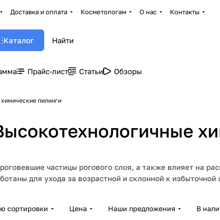
Доставка и оплата
Косметологам
О нас
Контакты
Каталог
амма
Прайс-лист
Статьи
Обзоры
е химические пилинги
- Высокотехнологичные х
роговевшие частицы рогового слоя, а также влияет на рас
ботаны для ухода за возрастной и склонной к избыточной
ию сортировки
Цена
Наши предложения
В нал