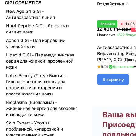
GiGi COSMETICS
Воздействие
New Age G4 GiGi -
Антивозрастная линия
Новинка
1
05
Nutri-Peptide GiGi - Яркость и
12 430 ₽
-
14 623 ₽
сияния кожи
Начислим
+622
бону
Acnon GiGi - Для коррекции
угревой сыпи
Антивозрастной п
Rejuvenating Peel
Lipacid GiGi - Парамедицинская
PMA47, GiGi (Джи 
серия для жирной, проблемной
кожи
5
1
Достаточно
А
Lotus Beauty (Лотус Бьюти) -
В корзину
Гипоаллергенная линия для
профилактики старения и
восстановления кожи
Bioplasma (Биоплазма) -
Жизненная энергия для здоровья
и молодости кожи
Skin Expert - Уход за
проблемной, куперозной и
чувствительной кожей