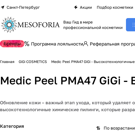
Санкт-Петербург
Акции
Подбор косметики
Ваш Гид в мире
профессиональной косметики
Бренды
Программа лояльности
Реферальная прогр
Главная
GiGi COSMETICS
Medic Peel PMA47 GiGi - Высокотехнологичны
Medic Peel PMA47 GiGi 
Обновление кожи – важный этап ухода, который удаляет о
высокотехнологичные химические пилинги, которые разра
Категория
По возрастан