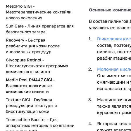
MesoPro GiGi -
Основные компоне
Мезотерапевтические коктейли
нового поколения
В состав пилингов
Sun Care - Линия препаратов для
улучшить ее качест
безопасного загара
Гликолевая кис
Recovery - Быстрая
состав, поэтом
реабилитация кожи после
пилинга, поэт
инвазивных процедур
реабилитацион
Glycopure Retinol -
Шестиступенчатая программа
Молочная кисл
химического пилинга
Она имеет мягк
Medic Peel PMA47 GiGi -
смягчающим и 
Высокотехнологичные
использовать к
химические пилинги
Малеиновая кис
Texture GiGi - Глубокая
ремодуляция текстуры и
также является
биостимуляция кожи
курсовом приме
Tecmachine Booster - Для
Янтарная кисло
аппаратных методик в сочетании
служат возраст