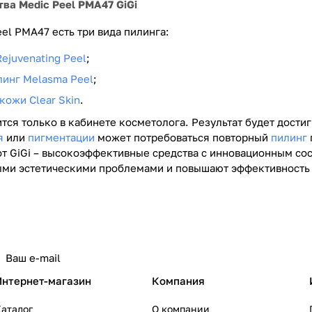
ва Medic Peel PMA47 GiGi
el PMA47 есть три вида пилинга:
ejuvenating Peel
;
инг Melasma Peel
;
кожи Clear Skin
.
тся только в кабинете косметолога. Результат будет дости
я
или
пигментации
может потребоваться повторный
пилинг
от GiGi – высокоэффективные средства с инновационным со
ыми эстетическими проблемами и повышают эффективность 
Интернет-магазин
Компания
аталог
О компании