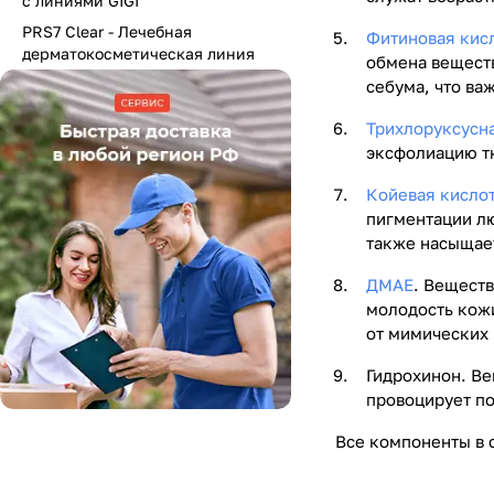
с линиями GIGI
PRS7 Clear - Лечебная
Фитиновая кис
дерматокосметическая линия
обмена веществ
себума, что в
Трихлоруксусн
эксфолиацию т
Койевая кисло
пигментации л
также насыщает
ДМАЕ
. Веществ
молодость кожи
от мимических
Гидрохинон. Ве
провоцирует п
Все компоненты в с