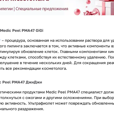
Medic Peel PMA47 GiGi
г
– процедура, основанная на использовании раствора для 
ого пилинга заключается в том, что активные компоненты 
тимулируя обновление клеток. Главными компонентами хим
жду клетками, способствуя их естественному удалению. По
елушение в течение нескольких дней. Для сокращения реа
ять все рекомендации косметолога.
c Peel PMA47 ДжиДжи
етическими продуктами Medic Peel PMA47 специалист долж
толкнуться с ожогами и другими осложнениями.
При выбор
ую активность. Ультрафиолет может повреждать обновленны
мального раздражения.