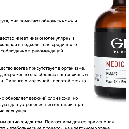
руга, они помогают обновить кожу и
вещество имеет низкомолекулярный
ессивной и подходит для срединного
ым соблюдением рекомендаций
ство всегда присутствует в организме.
 Одновременно она обладает интенсивным
и. Пилинги с молочной кислотой можно
ко обновляет верхний слой кожи, но
зуют для устранения пигментации: при
ие веснушек.
ьным антиоксидантом. Показанием для ее применения
ет метаболические процессы на клеточном уровне.