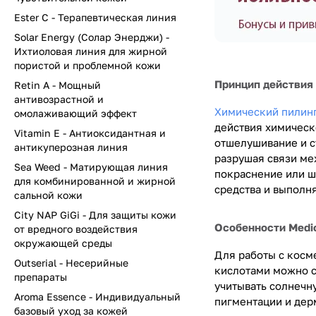
Ester C - Терапевтическая линия
Solar Energy (Солар Энерджи) -
Ихтиоловая линия для жирной
пористой и проблемной кожи
Принцип действия 
Retin A - Мощный
антивозрастной и
Химический пилин
омолаживающий эффект
действия химическ
Vitamin Е - Антиоксидантная и
отшелушивание и с
антикуперозная линия
разрушая связи ме
Sea Weed - Матирующая линия
покраснение или ш
для комбинированной и жирной
средства и выполн
сальной кожи
City NAP GiGi - Для защиты кожи
Особенности Medi
от вредного воздействия
окружающей среды
Для работы с косм
Outserial - Несерийные
кислотами можно с
препараты
учитывать солнечн
Aroma Essence - Индивидуальный
пигментации и дер
базовый уход за кожей