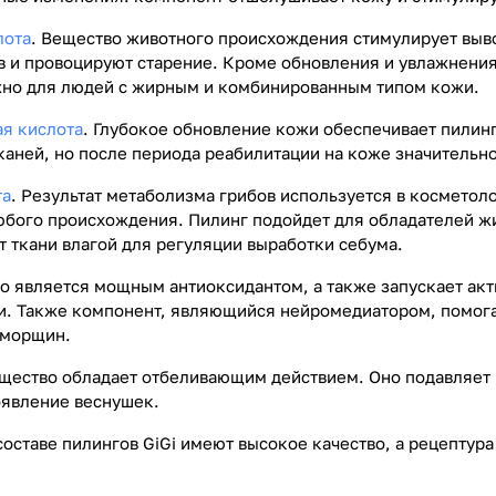
лота
. Вещество животного происхождения стимулирует выв
 и провоцируют старение. Кроме обновления и увлажнения
ажно для людей с жирным и комбинированным типом кожи.
ая кислота
. Глубокое обновление кожи обеспечивает пили
каней, но после периода реабилитации на коже значитель
та
. Результат метаболизма грибов используется в косметол
юбого происхождения. Пилинг подойдет для обладателей ж
 ткани влагой для регуляции выработки себума.
о является мощным антиоксидантом, а также запускает акт
. Также компонент, являющийся нейромедиатором, помогае
 морщин.
щество обладает отбеливающим действием. Оно подавляет 
оявление веснушек.
оставе пилингов GiGi имеют высокое качество, а рецептура