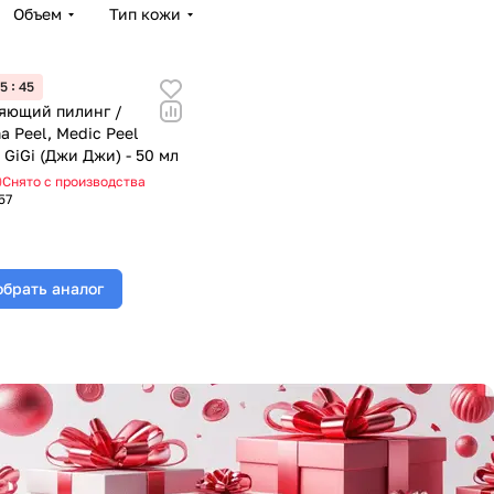
Объем
Тип кожи
5
45
яющий пилинг /
a Peel, Medic Peel
 GiGi (Джи Джи) - 50 мл
Снято с производства
57
брать аналог