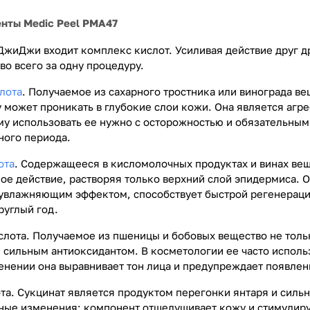
нты Medic Peel PMA47
 ДжиДжи входит комплекс кислот. Усиливая действие друг д
во всего за одну процедуру.
лота
. Получаемое из сахарного тростника или винограда 
у может проникать в глубокие слои кожи. Она является агр
ому использовать ее нужно с осторожностью и обязательн
ного периода.
ота
. Содержащееся в кисломолочных продуктах и винах веще
ое действие, растворяя только верхний слой эпидермиса.
увлажняющим эффектом, способствует быстрой регенераци
руглый год.
лота. Получаемое из пшеницы и бобовых вещество не толь
 сильным антиоксидантом. В косметологии ее часто исполь
нении она выравнивает тон лица и предупреждает появлен
та. Сукцинат является продуктом перегонки янтаря и сил
ные изменения: компонент отшелушивает кожу и стимулиру