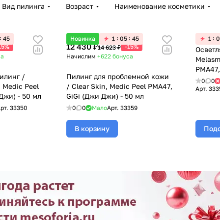
Вид пилинга
Возраст
Наименование косметики
45
Новинка
1
05
45
1
0
12 430 ₽
15%
-15%
14 623 ₽
Осветл
са
Начислим
+622
бонуса
Melasm
PMA47,
илинг /
Пилинг для проблемной кожи
0
0
, Medic Peel
/ Clear Skin, Medic Peel PMA47,
Арт.
333
Джи) - 50 мл
GiGi (Джи Джи) - 50 мл
рт.
33350
0
0
Мало
Арт.
33359
В корзину
Подо