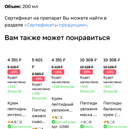
Объем:
200 мл
Сертификат на препарат Вы можете найти в
разделе
«Сертификаты продукции»
.
Вам также может понравиться
4 351 ₽
5 601
4 351 ₽
10 308 ₽
10 308 ₽
₽
5 118 ₽
5 118 ₽
12 126 ₽
12 126 ₽
-15%
-15%
-15%
-15%
6 589 ₽
Будет
Будет
Будет
Будет
-15%
начислено
начислено
начислено
начислено
Будет
+218
+218
бонусов
+515
+515
начислено
бонусов
бонусов
бонусов
+280
бонусов
Крем
Крем
Пептидная
Пептидный
пептидный
пептидный
увлажняющая
балансирую
Пептидная
увлажняющий
интенсивный
маска /
крем /
оживляющая
с 10%
5
1
зимний /
Hydra
Balancing
сыворотка
молочной
4.5
2
Достаточно
0
0
5
2
Intense
Vitality
moisturizer,
Достаточно
Арт.
11580
Мало
Достаточно
/
кислотой /
5
4