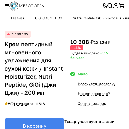
Главная
GiGi COSMETICS
Nutri-Peptide GiGi - Яркость и с
1
09
02
10 308 ₽
12 126 ₽
Крем пептидный
-15%
мгновенного
Будет начислено
+515
бонусов
увлажнения для
сухой кожи / Instant
Мало
Moisturizer, Nutri-
Peptide, GiGi (Джи
Рассчитать доставку
Джи) - 200 мл
Нашли дешевле?
Хочу в подарок
5
1 отзыв
Арт.
11516
Товар участвует в акции
В корзину