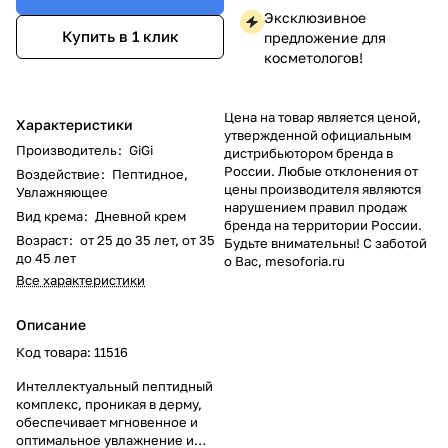
Эксклюзивное
Купить в 1 клик
предложение для
косметологов!
Цена на товар является ценой,
Характеристики
утвержденной официальным
Производитель
:
GiGi
дистрибьютором бренда в
России. Любые отклонения от
Воздействие
:
Пептидное,
цены производителя являются
Увлажняющее
нарушением правил продаж
Вид крема
:
Дневной крем
бренда на территории России.
Возраст
:
от 25 до 35 лет, от 35
Будьте внимательны! С заботой
до 45 лет
о Вас, mesoforia.ru
Все характеристики
Описание
Код товара: 11516
Интеллектуальный пептидный
комплекс, проникая в дерму,
обеспечивает мгновенное и
оптимальное увлажнение и