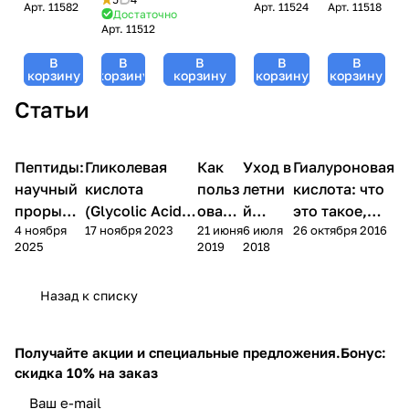
Арт.
11582
Арт.
11524
Арт.
11518
Cold
Mask,
Nutri-
Vitality
10% Lactic
Достаточно
Cream,
Nutri-
Peptide,
Арт.
11512
Serum,
cream,
Nutri-
Peptide,
GiGi
GiGi,
Nutri-
В
В
В
В
В
Peptide,
GiGi
(Джи
Nutri-
Peptide,
корзину
корзину
корзину
корзину
корзину
GiGi
(Джи
Джи) -
Peptide,
GiGi (Джи
(Джи
Джи) -
200 мл
Статьи
30 мл
Джи) - 50
Джи) - 50
200 мл
мл
мл
Уход
Уход
Микроигольчата
Пептиды:
Компоненты
Гликолевая
Компоненты
Как
Уход в
Гиалуроновая
за
за
терапия
косметики
косметики
лицом
лицом
(мезороллер)
научный
кислота
польз
летни
кислота: что
прорыв
(Glycolic Acid)
овать
й
это такое,
4 ноября
17 ноября 2023
21 июня
6 июля
26 октября 2016
на
в косметике:
ся
перио
виды,
2025
2019
2018
службе
свойства,
маско
д за
механизм и 5
Вашей
применение по
й для
сухой
способов
Назад к списку
красоты
типам кожи
лица
кожей
введения
Получайте акции и специальные предложения.
Бонус:
скидка 10% на заказ