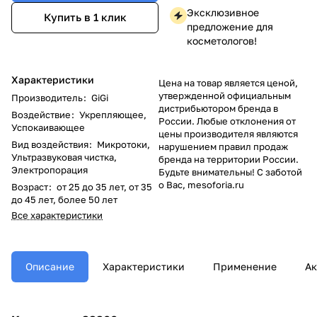
Эксклюзивное
Купить в 1 клик
предложение для
косметологов!
Характеристики
Цена на товар является ценой,
утвержденной официальным
Производитель
:
GiGi
дистрибьютором бренда в
Воздействие
:
Укрепляющее,
России. Любые отклонения от
Успокаивающее
цены производителя являются
Вид воздействия
:
Микротоки,
нарушением правил продаж
Ультразвуковая чистка,
бренда на территории России.
Электропорация
Будьте внимательны! С заботой
о Вас, mesoforia.ru
Возраст
:
от 25 до 35 лет, от 35
до 45 лет, более 50 лет
Все характеристики
Описание
Характеристики
Применение
Ак