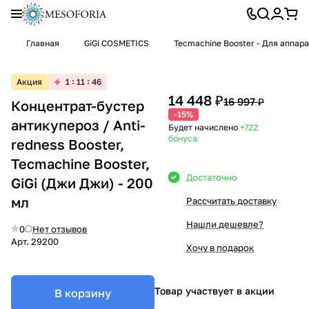
Главная
GiGi COSMETICS
Tecmachine Booster - Для аппар
Акция
1
11
46
14 448 ₽
16 997 ₽
Концентрат-бустер
-15%
антикупероз / Anti-
Будет начислено
+722
бонуса
redness Booster,
Tecmachine Booster,
Достаточно
GiGi (Джи Джи) - 200
мл
Рассчитать доставку
Нашли дешевле?
0
Нет отзывов
Арт.
29200
Хочу в подарок
Товар участвует в акции
В корзину