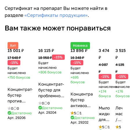
Сертификат на препарат Вы можете найти в
разделе
«Сертификаты продукции»
.
Вам также может понравиться
Хит
Новинка
15 001 ₽
16 115 ₽
13 896 ₽
3 474
3 515
-15%
₽
₽
17 648 ₽
18 958 ₽
16 348 ₽
-15%
-15%
Будет
4 087
4 135
начислено
Будет
Будет
₽
₽
+806
бонусов
начислено
начислено
-15%
-15%
+750
бонусов
+695
бонусов
Будет
Будет
Концентрат-
начислено
начисле
Концентрат-
бустер для
+174
+176
Концентрат-
бустер
проблемной
бонуса
бонусов
бустер
против
и жирной
0
0
антивозрастная
пигментации
кожи / Clear
Мыло
Лечебн
Достаточно
0
0
/ Revival
/ Anti-
Арт.
29204
Booster,
Достаточно
5
1
жидкое
маска
Boost,
Арт.
29206
Достаточно
pigment
Tecmachine
для
/
Арт.
29202
Tecmachine
Boost,
Booster, GiGi
лица
Mask,
5
1
5
Booster,
Tecmachine