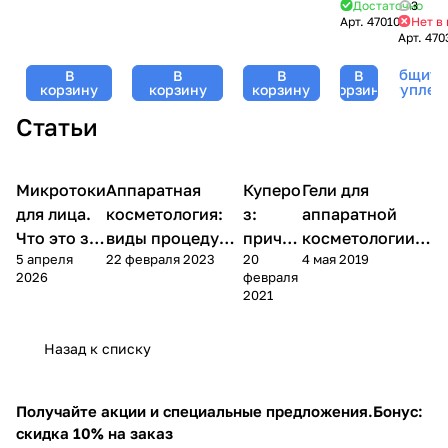
(Джи Джи) -
/
GiGi,
Достаточно
3
GiGi (Джи
Booster, GiGi
200 мл
Арт.
47010
Нет в
Facial
Lipacid
Джи) - 200
Арт.
470
(Джи Джи) -
Soap,
75
мл
200 мл
GiGi,
мл
Сообщить
В
В
В
В
Lipacid,
поступлен
корзину
корзину
корзину
корзину
120
Статьи
мл
Уход
Микротоки
Аппаратная
Аппаратная
Аппаратная
Куперо
Гели для
Аппаратная
за
косметология
косметология
косметология
лицом
для лица.
косметология:
з:
аппаратной
Что это за
виды процедур,
причи
косметологии:
5 апреля
22 февраля 2023
20
4 мая 2019
процедура
принципы и
ны и
состав, виды и
2026
февраля
?
косметика
лечени
как выбрать
2021
е
Назад к списку
Получайте акции и специальные предложения.
Бонус:
скидка 10% на заказ