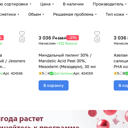
ию сортировки
Цена
В наличии
Производитель
сметики
Объем
Решаемая проблема
Тип кожи
3 036 ₽
3 036 
%
-27%
4 158 ₽
а
Начислим
+152
бонуса
Начисл
а
Миндальный пилинг 30% /
Азелаи
 / Jessners
Mandelic Acid Peel 30%,
салици
m
Mesoderm (Мезодерм), 30 мл
РНА ко
+ 10% 
но
Арт.
424166
5
4
Достаточно
Арт.
424159
5
8
(Мезод
В корзину
В ко