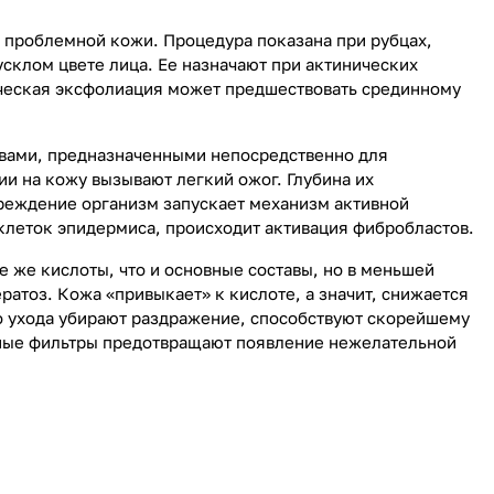
проблемной кожи. Процедура показана при рубцах,
склом цвете лица. Ее назначают при актинических
ическая эксфолиация может предшествовать срединному
твами, предназначенными непосредственно для
и на кожу вызывают легкий ожог. Глубина их
вреждение организм запускает механизм активной
клеток эпидермиса, происходит активация фибробластов.
е же кислоты, что и основные составы, но в меньшей
атоз. Кожа «привыкает» к кислоте, а значит, снижается
о ухода убирают раздражение, способствуют скорейшему
ные фильтры предотвращают появление нежелательной