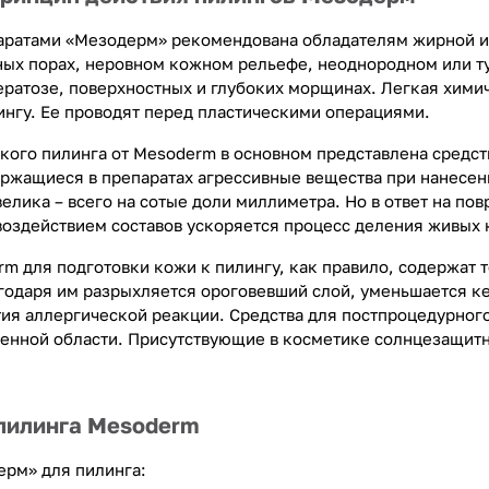
ратами «Мезодерм» рекомендована обладателям жирной и 
ых порах, неровном кожном рельефе, неоднородном или ту
ератозе, поверхностных и глубоких морщинах. Легкая хим
ингу. Ее проводят перед пластическими операциями.
кого пилинга от Mesoderm в основном представлена средс
ржащиеся в препаратах агрессивные вещества при нанесени
елика – всего на сотые доли миллиметра. Но в ответ на по
воздействием составов ускоряется процесс деления живых 
m для подготовки кожи к пилингу, как правило, содержат т
годаря им разрыхляется ороговевший слой, уменьшается кер
тия аллергической реакции. Средства для постпроцедурног
енной области. Присутствующие в косметике солнцезащит
пилинга Mesoderm
рм» для пилинга: