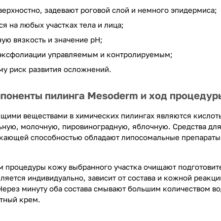
верхностно, задевают роговой слой и немного эпидермиса;
я на любых участках тела и лица;
ую вязкость и значение pH;
 эксфолиации управляемым и контролируемым;
му риск развития осложнений.
поненты пилинга Mesoderm и ход процедур
щими веществами в химических пилингах являются кислот
ную, молочную, пировиноградную, яблочную. Средства для
кающей способностью обладают липосомальные препараты.
 процедуры кожу выбранного участка очищают подготовите
ляется индивидуально, зависит от состава и кожной реакц
Через минуту оба состава смывают большим количеством 
тный крем.