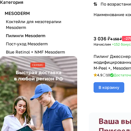
Категория
По возрастан
MESODERM
Наименование ко
Коктейли для мезотерапии
Mesoderm
Пилинги Mesoderm
3 036 ₽
-27
4 158 ₽
Пост-уход Mesoderm
Начислим
+152
бонус
Blue Retinol + NMF Mesoderm
Пилинг Джесснер
модифицированный
M-Peel +, Mesoder
(Мезодерм), 30 мл
4.9
10
Достаточ
В корзину