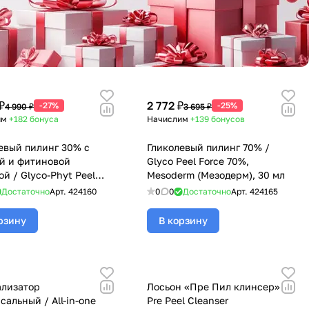
₽
2 772 ₽
-27%
-25%
4 990 ₽
3 695 ₽
им
+182
бонуса
Начислим
+139
бонусов
евый пилинг 30% с
Гликолевый пилинг 70% /
й и фитиновой
Glyco Peel Force 70%,
ой / Glyco-Phyt Peel
Mesoderm (Мезодерм), 30 мл
esoderm (Мезодерм), 30
Достаточно
Арт.
424160
0
0
Достаточно
Арт.
424165
рзину
В корзину
лизатор
Лосьон «Пре Пил клинсер» /
сальный / All-in-one
Pre Peel Cleanser