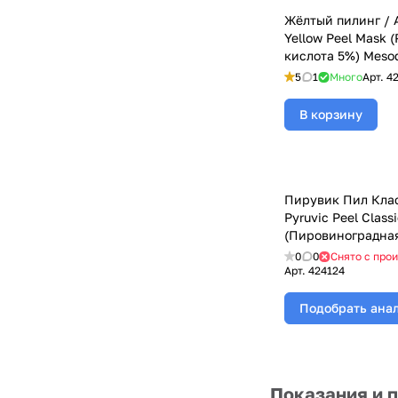
Жёлтый пилинг / 
Yellow Peel Mask 
кислота 5%) Meso
(Мезодерм), 25 мл
5
1
Много
Арт.
4
В корзину
Пирувик Пил Клас
Pyruvic Peel Class
(Пировиноградная
40%, Ph1,5), Meso
0
0
Снято с про
(Мезодерм), 25 мл
Арт.
424124
Подобрать ана
Показания и 