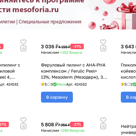
3 036 ₽
3 643 
%
-27%
4 158 ₽
а
Начислим
+152
бонуса
Начисл
ипилинг с
Феруловый пилинг с АНА-РНА
Гликол
циловой
комплексом / Ferulic Peel+
койево
eel 4,
13%, Mesoderm (Мезодерм), 30
кислот
рм), 30 мл
мл
30%, M
Арт.
424161
5
3
Мало
Арт.
424162
5
2
мл
В корзину
В ко
5 808 ₽
27%
-27%
7 956 ₽
Нейтра
са
Начислим
+290
бонусов
универ