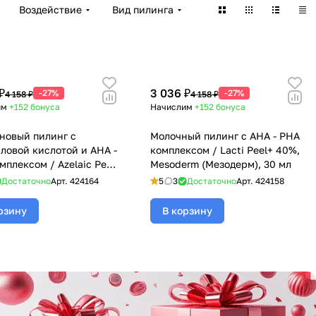
Воздействие
Вид пилинга
₽
3 036 ₽
-27%
-27%
4 158 ₽
4 158 ₽
им
+152
бонуса
Начислим
+152
бонуса
новый пилинг с
Молочный пилинг с АНА - РНА
ловой кислотой и АНА -
комплексом / Lacti Peel+ 40%,
мплексом / Azelaic Peel
Mesoderm (Мезодерм), 30 мл
PH 2,4, Mesoderm
Достаточно
Арт.
424164
5
3
Достаточно
Арт.
424158
ерм), 30 мл
рзину
В корзину