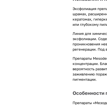
Эксфолиация препа
шрамах, расширенн
кератомах, гиперк
или глубокому пил
Линия для химичес
эксфолиации. Соде
проникновения нев
регенерации. Под 
Препараты Mesoder
концентрации. Бла
вероятность разви
заживлению пораж
пигментации.
Особенности 
Препараты «Мезоде