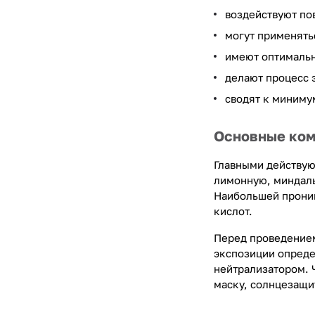
воздействуют по
могут применятьс
имеют оптимальн
делают процесс
сводят к миниму
Основные ком
Главными действую
лимонную, миндаль
Наибольшей прони
кислот.
Перед проведением
экспозиции опреде
нейтрализатором. 
маску, солнцезащи