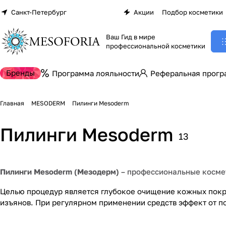
Санкт-Петербург
Акции
Подбор косметики
Ваш Гид в мире
профессиональной косметики
Бренды
Программа лояльности
Реферальная прогр
Главная
MESODERM
Пилинги Mesoderm
Пилинги Mesoderm
13
Пилинги Mesoderm (Мезодерм)
– профессиональные космет
Целью процедур является глубокое очищение кожных покро
изъянов. При регулярном применении средств эффект от по