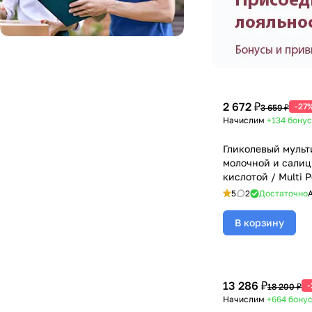
2 672 ₽
-27
3 659 ₽
Начислим
+134
бонус
Гликолевый мульт
молочной и сали
кислотой / Multi P
Mesoderm (Мезоде
5
2
Достаточно
В корзину
13 286 ₽
-
18 200 ₽
Начислим
+664
бону