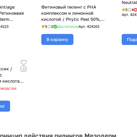
Neutral
Antiage
Фитиновый пилинг с РНА
(Мезод
5
4
(Ретиноевая
комплексом и лимонной
Арт.
424
derm
кислотой / Phytic Peel 50%,
Mesoderm (Мезодерм), 25 мл
24123
5
2
Достаточно
Арт.
424163
В корзину
Подо
сик /
ic
 кислота
derm
изводства
лог
принцип действия пилингов Мезодерм