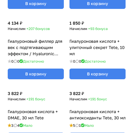
В корзину
В корзину
4 134 ₽
1 850 ₽
Начислим
+207
бонусов
Начислим
+93
бонуса
Гиалуроновый филлер для
Гиалуроновая кислота +
век с подтягивающим
улиточный секрет Tete, 10
эффектом / Hyaluronic
мл
Lifting Eye Filler, TETе
0
0
Достаточно
0
0
Достаточно
Cosmeceutical, 30 мл
В корзину
В корзину
3 822 ₽
3 822 ₽
Начислим
+191
бонус
Начислим
+191
бонус
Гиалуроновая кислота +
Гиалуроновая кислота +
DMAE, 30 мл Tete
антиоксиданты Tete, 30 мл
3
4
Мало
5
1
Мало