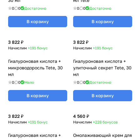
30 мл
мл Tete
0
0
Достаточно
0
0
Достаточно
В корзину
В корзину
3 822 ₽
3 822 ₽
Начислим
+191
бонус
Начислим
+191
бонус
Гиалуроновая кислота +
Гиалуроновая кислота +
микроводоросль Tete, 30
улиточный секрет Tete, 30
мл
мл
0
0
Мало
0
0
Достаточно
В корзину
В корзину
3 822 ₽
4 560 ₽
Начислим
+191
бонус
Начислим
+228
бонусов
Гиалуроновая кислота +
Омолаживающий крем для