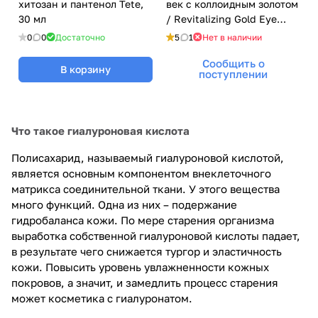
хитозан и пантенол Tete,
век с коллоидным золотом
30 мл
/ Revitalizing Gold Eye
Cream, TETе
0
0
Достаточно
5
1
Нет в наличии
Cosmeceutical, 30 мл
Сообщить о
В корзину
поступлении
Что такое гиалуроновая кислота
Полисахарид, называемый гиалуроновой кислотой,
является основным компонентом внеклеточного
матрикса соединительной ткани. У этого вещества
много функций. Одна из них – подержание
гидробаланса кожи. По мере старения организма
выработка собственной гиалуроновой кислоты падает,
в результате чего снижается тургор и эластичность
кожи. Повысить уровень увлажненности кожных
покровов, а значит, и замедлить процесс старения
может косметика с гиалуронатом.