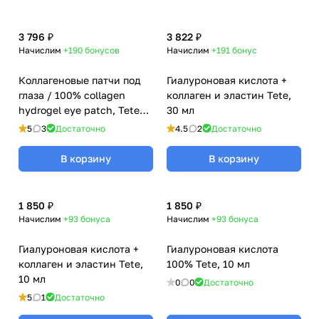
3 796 ₽
3 822 ₽
Начислим
+190
бонусов
Начислим
+191
бонус
Коллагеновые патчи под
Гиалуроновая кислота +
глаза / 100% collagen
коллаген и эластин Tete,
hydrogel eye patch, Tete
30 мл
Cosmeceutical
5
3
Достаточно
4.5
2
Достаточно
В корзину
В корзину
1 850 ₽
1 850 ₽
Начислим
+93
бонуса
Начислим
+93
бонуса
Гиалуроновая кислота +
Гиалуроновая кислота
коллаген и эластин Tete,
100% Tete, 10 мл
10 мл
0
0
Достаточно
5
1
Достаточно