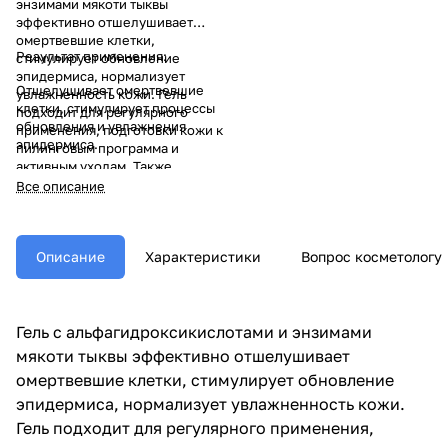
энзимами мякоти тыквы
эффективно отшелушивает
омертвевшие клетки,
Результат применения:
стимулирует обновление
эпидермиса, нормализует
Отшелушивает омертвевшие
увлажненность кожи. Гель
клетки, стимулирует процессы
подходит для регулярного
обновления и увлажнения
применения, подготовки кожи к
эпидермиса.
пилинговым программа и
активным уходам. Также
улучшает состояние жирной,
Все описание
комбинированной и склонной к
акне кожи.
Описание
Характеристики
Вопрос косметологу
Гель с альфагидроксикислотами и энзимами
мякоти тыквы эффективно отшелушивает
омертвевшие клетки, стимулирует обновление
эпидермиса, нормализует увлажненность кожи.
Гель подходит для регулярного применения,