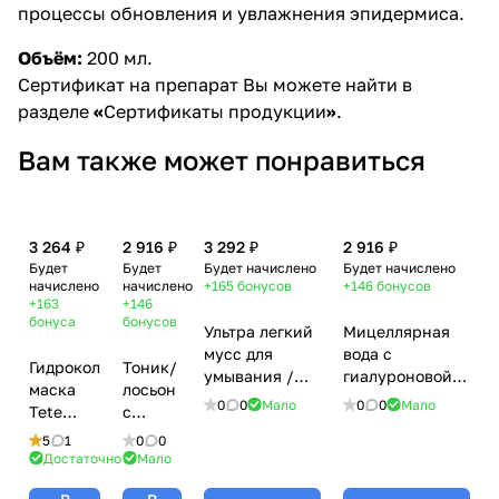
процессы обновления и увлажнения эпидермиса.
Объём:
200 мл.
Сертификат на препарат Вы можете найти в
разделе
«
Сертификаты продукции
»
.
Вам также может понравиться
3 264 ₽
2 916 ₽
3 292 ₽
2 916 ₽
Будет
Будет
Будет начислено
Будет начислено
начислено
начислено
+165
бонусов
+146
бонусов
+163
+146
бонуса
бонусов
Ультра легкий
Мицеллярная
мусс для
вода с
Гидроколлагеновая
Тоник/
умывания /
гиалуроновой
маска
лосьон
Ultra Light
кислотой /
0
0
Мало
0
0
Мало
Tete
с
Cleansing
Aqua Pure
моментального
гиалуроновой
5
1
0
0
Mousse, Tete
Micellar Water,
действия,
кислотой
Достаточно
Мало
Cosmeceutical
Tete
4 шт
Tete,
- 150 мл
Cosmeceutical -