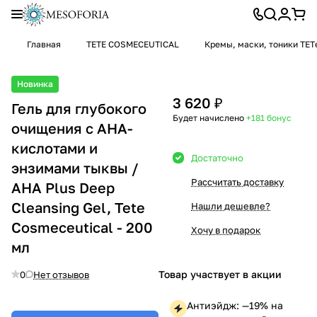
Главная
TETE COSMECEUTICAL
Кремы, маски, тоники TET
Новинка
3 620 ₽
Гель для глубокого
Будет начислено
+181
бонус
очищения с АНА-
кислотами и
Достаточно
энзимами тыквы /
Рассчитать доставку
AHA Plus Deep
Cleansing Gel, Tete
Нашли дешевле?
Cosmeceutical - 200
Хочу в подарок
мл
Товар участвует в акции
0
Нет отзывов
Антиэйдж: —19% на