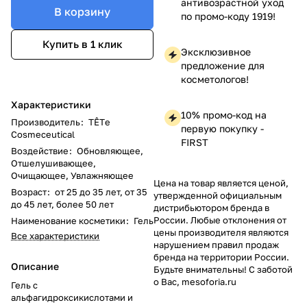
антивозрастной уход
В корзину
по промо-коду 1919!
Купить в 1 клик
Эксклюзивное
предложение для
косметологов!
Характеристики
10% промо-код на
Производитель
:
TÊTе
первую покупку -
Cosmeceutical
FIRST
Воздействие
:
Обновляющее,
Отшелушивающее,
Очищающее, Увлажняющее
Цена на товар является ценой,
Возраст
:
от 25 до 35 лет, от 35
утвержденной официальным
до 45 лет, более 50 лет
дистрибьютором бренда в
России. Любые отклонения от
Наименование косметики
:
Гель
цены производителя являются
Все характеристики
нарушением правил продаж
бренда на территории России.
Описание
Будьте внимательны! С заботой
о Вас, mesoforia.ru
Гель с
альфагидроксикислотами и