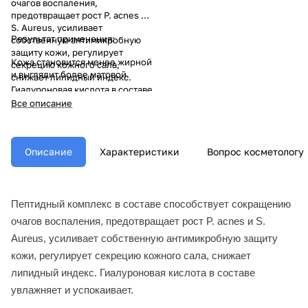
очагов воспаления,
предотвращает рост P. acnes и
S. Aureus, усиливает
Результат применения:
собственную антимикробную
защиту кожи, регулирует
Кожа становится менее жирной
секрецию кожного сала,
и выглядит более матовой.
снижает липидный индекс.
Гиалуроновая кислота в составе
увлажняет и успокаивает.
Все описание
Описание
Характеристики
Вопрос косметологу
Пептидный комплекс в составе способствует сокращению
очагов воспаления, предотвращает рост P. acnes и S.
Aureus, усиливает собственную антимикробную защиту
кожи, регулирует секрецию кожного сала, снижает
липидный индекс. Гиалуроновая кислота в составе
увлажняет и успокаивает.