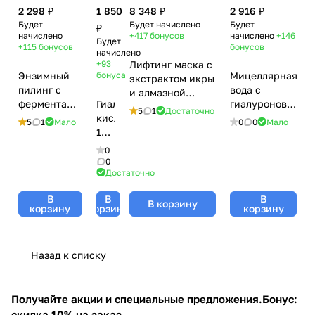
2 298 ₽
1 850
8 348 ₽
2 916 ₽
Будет
Будет начислено
Будет
₽
начислено
+417
бонусов
начислено
+146
Будет
+115
бонусов
бонусов
начислено
+93
Лифтинг маска с
Энзимный
бонуса
Мицеллярная
экстрактом икры
пилинг с
вода с
и алмазной
ферментами
Гиалуроновая
гиалуроновой
микропудрой /
5
1
Достаточно
папайи и
кислота
кислотой /
Lifting Mask
5
1
Мало
0
0
Мало
ананаса /
100%
Aqua Pure
Caviar and
Enzyme
Tete,
Micellar
Diamonds, Tete
0
peeling, Tete
10
Water, Tete
0
Cosmeceutical -
Достаточно
Cosmeceutical,
мл
Cosmeceutical
200 мл
80 мл
- 200 мл
В
В
В
В корзину
корзину
корзину
корзину
Назад к списку
Получайте акции и специальные предложения.
Бонус:
скидка 10% на заказ