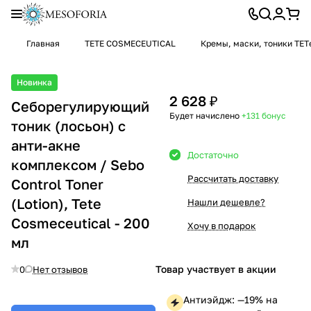
Главная
TETE COSMECEUTICAL
Кремы, маски, тоники TET
Новинка
2 628 ₽
Себорегулирующий
Будет начислено
+131
бонус
тоник (лосьон) с
анти-акне
Достаточно
комплексом / Sebo
Рассчитать доставку
Control Toner
(Lotion), Tete
Нашли дешевле?
Cosmeceutical - 200
Хочу в подарок
мл
Товар участвует в акции
0
Нет отзывов
Антиэйдж: —19% на