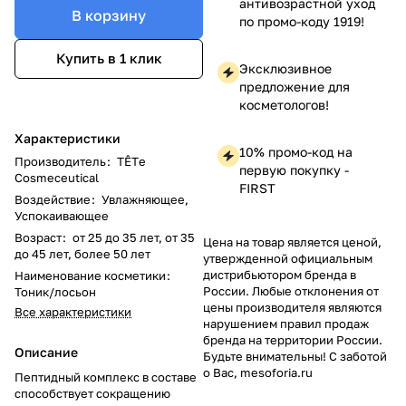
антивозрастной уход
В корзину
по промо-коду 1919!
Купить в 1 клик
Эксклюзивное
предложение для
косметологов!
Характеристики
10% промо-код на
Производитель
:
TÊTе
первую покупку -
Cosmeceutical
FIRST
Воздействие
:
Увлажняющее,
Успокаивающее
Возраст
:
от 25 до 35 лет, от 35
Цена на товар является ценой,
до 45 лет, более 50 лет
утвержденной официальным
дистрибьютором бренда в
Наименование косметики
:
России. Любые отклонения от
Тоник/лосьон
цены производителя являются
Все характеристики
нарушением правил продаж
бренда на территории России.
Описание
Будьте внимательны! С заботой
о Вас, mesoforia.ru
Пептидный комплекс в составе
способствует сокращению