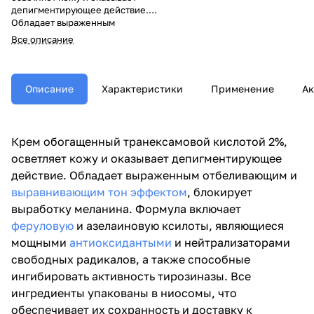
депигментирующее действие.
Обладает выраженным
отбеливающим и
Все описание
выравнивающим тон эффектом
,
блокирует выработку меланина.
Формула включает
феруловую
и
азелаиновую ксилоты,
Описание
Характеристики
Применение
Ак
являющиеся мощными
антиоксидантыми
и
нейтрализаторами свободных
радикалов, а также способные
Крем обогащенный транексамовой кислотой 2%,
ингибировать активность
осветляет кожу и оказывает депигментирующее
тирозиназы. Все ингредиенты
упакованы в ниосомы, что
действие. Обладает выраженным отбеливающим и
обеспечивает их сохранность и
выравнивающим тон эффектом
, блокирует
доставку к клеткам.
выработку меланина. Формула включает
феруловую
и азелаиновую ксилоты, являющиеся
мощными
антиоксидантыми
и нейтрализаторами
свободных радикалов, а также способные
ингибировать активность тирозиназы. Все
ингредиенты упакованы в ниосомы, что
обеспечивает их сохранность и доставку к