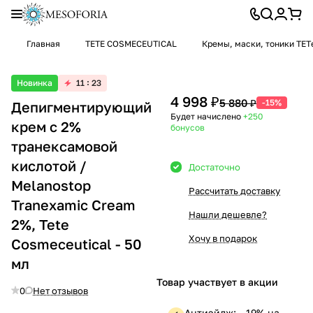
Главная
TETE COSMECEUTICAL
Кремы, маски, тоники TET
Новинка
11
23
4 998 ₽
5 880 ₽
-15%
Депигментирующий
Будет начислено
+250
крем с 2%
бонусов
транексамовой
кислотой /
Достаточно
Melanostop
Рассчитать доставку
Tranexamic Cream
Нашли дешевле?
2%, Tete
Хочу в подарок
Cosmeceutical - 50
мл
Товар участвует в акции
0
Нет отзывов
Антиэйдж: —19% на