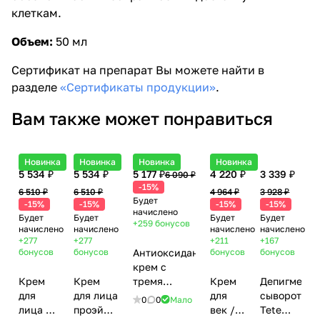
клеткам.
Объем:
50 мл
Сертификат на препарат Вы можете найти в
разделе
«Сертификаты продукции»
.
Вам также может понравиться
Новинка
Новинка
Новинка
Новинка
5 534 ₽
5 534 ₽
5 177 ₽
4 220 ₽
3 339 ₽
6 090 ₽
-15%
6 510 ₽
6 510 ₽
4 964 ₽
3 928 ₽
Будет
-15%
-15%
-15%
-15%
начислено
Будет
Будет
Будет
Будет
+259
бонусов
начислено
начислено
начислено
начислено
+277
+277
+211
+167
бонусов
бонусов
Антиоксидантный
бонусов
бонусов
крем с
Крем
Крем
тремя
Крем
Депигмент
для
для лица
формами
для
сыворотка
0
0
Мало
лица с
проэйдж
Витамина С
век /
Tete