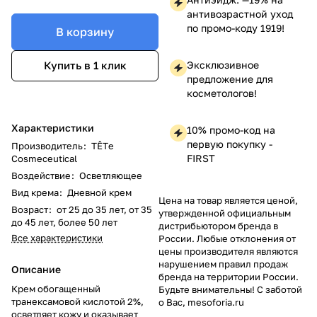
антивозрастной уход
по промо-коду 1919!
В корзину
Эксклюзивное
Купить в 1 клик
предложение для
косметологов!
Характеристики
10% промо-код на
первую покупку -
Производитель
:
TÊTе
FIRST
Cosmeceutical
Воздействие
:
Осветляющее
Вид крема
:
Дневной крем
Цена на товар является ценой,
Возраст
:
от 25 до 35 лет, от 35
утвержденной официальным
до 45 лет, более 50 лет
дистрибьютором бренда в
Все характеристики
России. Любые отклонения от
цены производителя являются
нарушением правил продаж
Описание
бренда на территории России.
Крем обогащенный
Будьте внимательны! С заботой
транексамовой кислотой 2%,
о Вас, mesoforia.ru
осветляет кожу и оказывает