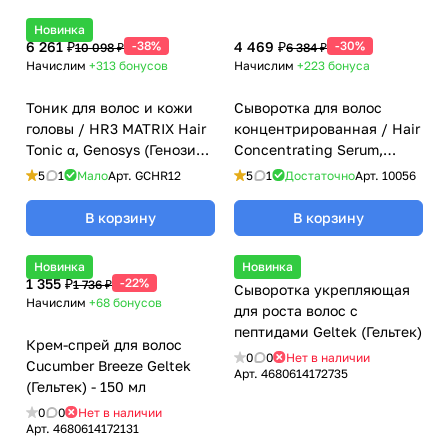
Новинка
6 261 ₽
-38%
4 469 ₽
-30%
10 098 ₽
6 384 ₽
Начислим
+313
бонусов
Начислим
+223
бонуса
Тоник для волос и кожи
Сыворотка для волос
головы / HR3 MATRIX Hair
концентрированная / Hair
Tonic α, Genosys (Генозис)
Concentrating Serum,
- 70 мл
Dermaheal (Дермахил), 50
5
1
Мало
Арт.
GCHR12
5
1
Достаточно
Арт.
10056
мл
В корзину
В корзину
Новинка
Новинка
1 355 ₽
-22%
1 736 ₽
Сыворотка укрепляющая
Начислим
+68
бонусов
для роста волос с
пептидами Geltek (Гельтек)
Крем-спрей для волос
0
0
Нет в наличии
Cucumber Breeze Geltek
Арт.
4680614172735
(Гельтек) - 150 мл
0
0
Нет в наличии
Арт.
4680614172131