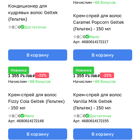
Начислим
+68
бонусов
Кондиционер для
кудрявых волос Geltek
Крем-спрей для волос
(Гельтек)
Caramel Popcorn Geltek
0
0
Достаточно
(Гельтек) - 150 мл
0
0
Мало
Арт.
4680614172117
В корзину
В корзину
Новинка
Новинка
1 355 ₽
-22%
1 355 ₽
-22%
1 736 ₽
1 736 ₽
Начислим
+68
бонусов
Начислим
+68
бонусов
Крем-спрей для волос
Крем-спрей для волос
Fizzy Cola Geltek (Гельтек)
Vanilla Milk Geltek
- 150 мл
(Гельтек) - 150 мл
0
0
Мало
0
0
Достаточно
Арт.
4680614172148
Арт.
4680614172155
В корзину
В корзину