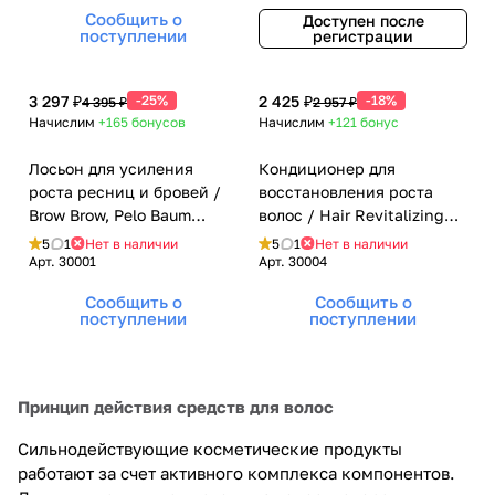
Сообщить о
Доступен после
поступлении
регистрации
3 297 ₽
-25%
2 425 ₽
-18%
4 395 ₽
2 957 ₽
Начислим
+165
бонусов
Начислим
+121
бонус
Лосьон для усиления
Кондиционер для
роста ресниц и бровей /
восстановления роста
Brow Brow, Pelo Baum
волос / Hair Revitalizing
(Пело Баум) - 10 мл
Сonditioner, Pelo Baum
5
1
Нет в наличии
5
1
Нет в наличии
(Пело Баум) - 110 мл
Арт.
30001
Арт.
30004
Сообщить о
Сообщить о
поступлении
поступлении
Принцип действия средств для волос
Сильнодействующие косметические продукты
работают за счет активного комплекса компонентов.